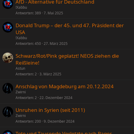
AfD - Alternative für Deutschland
t
!Xabbu
Antworten
389
7. Mai 2025
Donald Trump – der 45. und 47. Präsident der
USA
!Xabbu
Antworten
450
27. März 2025
Schwarz/Rot/Pink geplatzt! NEOS ziehen die
Reißleine!
Astun
Antworten
2
3. März 2025
Anschlag von Magdeburg am 20.12.2024
Zwirni
Antworten
2
22. Dezember 2024
Unruhen in Syrien (seit 2011)
Zwirni
Antworten
200
9. Dezember 2024
Tote und Tausende Verletzte nach Pager-