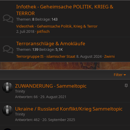
Infothek - Geheimsache POLITIK, KRIEG &
TERROR
Themen
8
Beiträge
143
Videothek - Geheimsache Politik, Krieg & Terror
2. Juli 2018
pitfisch
Terroranschläge & Amokläufe
Themen
139
Beiträge
5,1K
Terrorgruppe IS - islamischer Staat
8. August 2024
Zwirni
Filter
ZUWANDERUNG - Sammeltopic
n
Trinity
Antworten
66
29. August 2021
g
e
Ukraine / Russland Konflikt/Krieg Sammeltopic
p
Trinity
i
Antworten
462
20. September 2025
n
n