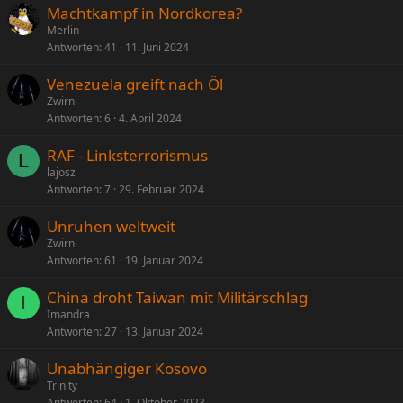
Machtkampf in Nordkorea?
Merlin
Antworten
41
11. Juni 2024
Venezuela greift nach Öl
Zwirni
Antworten
6
4. April 2024
RAF - Linksterrorismus
L
lajosz
Antworten
7
29. Februar 2024
Unruhen weltweit
Zwirni
Antworten
61
19. Januar 2024
China droht Taiwan mit Militärschlag
I
Imandra
Antworten
27
13. Januar 2024
Unabhängiger Kosovo
Trinity
Antworten
64
1. Oktober 2023