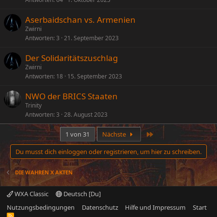
Aserbaidschan vs. Armenien
Zwirni
Antworten
3
21. September 2023
Der Solidaritätszuschlag
Zwirni
Antworten
18
15. September 2023
NWO der BRICS Staaten
Trinity
Antworten
3
28. August 2023
Letzte
1 von 31
Nächste
Du musst dich einloggen oder registrieren, um hier zu schreiben.
DIE WAHREN X AKTEN
WXA Classic
Deutsch [Du]
Nutzungsbedingungen
Datenschutz
Hilfe und Impressum
Start
R