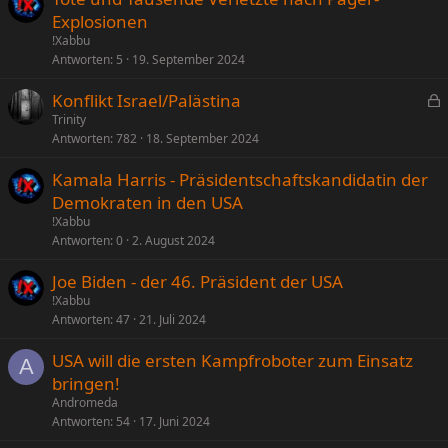
Explosionen
!Xabbu
Antworten
5
19. September 2024
Konflikt Israel/Palästina
e
Trinity
Antworten
782
18. September 2024
s
p
Kamala Harris - Präsidentschaftskandidatin der
e
Demokraten in den USA
r
!Xabbu
r
Antworten
0
2. August 2024
t
Joe Biden - der 46. Präsident der USA
!Xabbu
Antworten
47
21. Juli 2024
USA will die ersten Kampfroboter zum Einsatz
A
bringen!
Andromeda
Antworten
54
17. Juni 2024