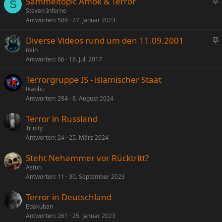
Sammeltopic Amok & Terror
S
n
Steven Inferno
Antworten
509
27. Januar 2023
g
e
Diverse Videos rund um den 11.09.2001
p
n
nein
i
Antworten
66
18. Juli 2017
g
n
e
n
Terrorgruppe IS - islamischer Staat
p
t
!Xabbu
i
Antworten
284
8. August 2024
n
n
Terror in Russland
t
Trinity
Antworten
24
25. März 2024
Steht Nehammer vor Rücktritt?
Astun
Antworten
11
30. September 2023
Terror in Deutschland
Edakuban
Antworten
261
25. Januar 2023