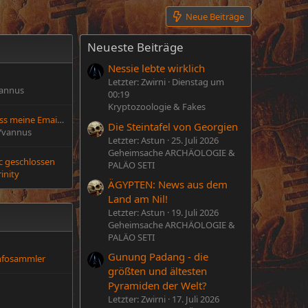
Neue Beiträge
Neueste Beiträge
Nessie lebte wirklich
Letzter: Zwirni
Dienstag um
annus
00:19
Kryptozoologie & Fakes
Passwort falsch, weiss meine Email hier nicht.
Die Steintafel von Georgien
Yvannus
Letzter: Astun
25. Juli 2026
Geheimsache ARCHÄOLOGIE &
ic geschlossen
PALÄO SETI
rinity
ÄGYPTEN: News aus dem
Land am Nil!
Letzter: Astun
19. Juli 2026
Geheimsache ARCHÄOLOGIE &
PALÄO SETI
Gunung Padang - die
nfosammler
größten und ältesten
Pyramiden der Welt?
Letzter: Zwirni
17. Juli 2026