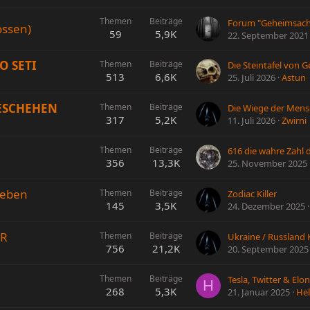
Themen
Beiträge
ssen)
59
5,9K
22. September 2021
O SETI
Themen
Beiträge
Die Steintafel von 
513
6,6K
25. Juli 2026
Astun
GESCHEHEN
Themen
Beiträge
Die Wiege der Mens
317
5,2K
11. Juli 2026
Zwirni
Themen
Beiträge
616 die wahre Zahl d
356
13,3K
25. November 2025
leben
Themen
Beiträge
Zodiac Killer
145
3,5K
24. Dezember 2025
OR
Themen
Beiträge
756
21,2K
20. September 2025
Themen
Beiträge
Tesla, Twitter & El
H
268
5,3K
21. Januar 2025
Hel