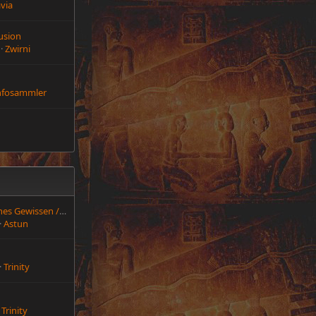
avia
lusion
Zwirni
nfosammler
Produkte für ein reines Gewissen / Linksammlung
Astun
Trinity
Trinity