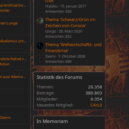
USA'
Künstliche Intelligenz/Artificial Intelligence
!Xabbu
15. Januar 2017
mmler
Antworten: 450
Thema 'Schwarz/Grün im
ernen Lunge
Zeichen von Corona'
Gorgo
28. März 2020
Antworten: 832
SHARK ALPHA: Kannibalismus unter Haien?
Thema 'Weltwirtschafts- und
Finanzkrise'
Zwirni
7. Oktober 2008
300 Jahre altes Geometrie-Rätsel von Hobby-Mathematiker gelöst!
Antworten: 689
Astun
Statistik des Forums
3I/ATLAS strahlt Licht aus! Alienraumschiff?
Themen
20.358
Beiträge
380.803
Mitglieder
6.354
Neuestes Mitglied
C4rL0
h
Zwirni
In Memoriam