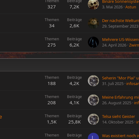
Themen
Beiträge
Binäre Sonnensyst
327
7,2K
3. Mai 2026
Astun
Themen
Beiträge
34
2,6K
29. September 2023
Themen
Beiträge
275
6,2K
24. April 2026
Zwirn
Themen
Beiträge
188
4,2K
31. Juli 2025
infosa
Themen
Beiträge
208
4,1K
26. August 2025
in
e
Themen
Beiträge
Telsa sieht Geister
1,5K
25,8K
14. Oktober 2025
i
Themen
Beiträge
L