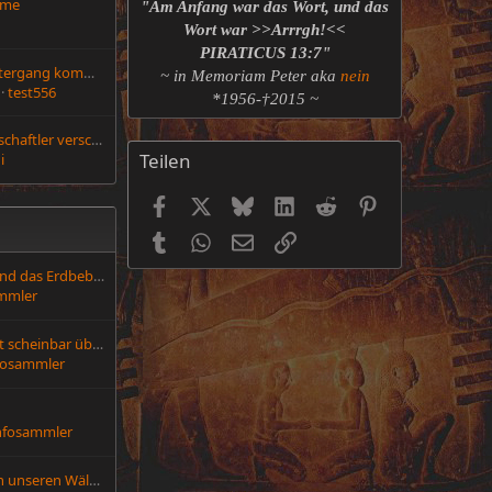
eme
"Am Anfang war das Wort, und das
Wort war >>Arrrgh!<<
PIRATICUS 13:7"
Der nächste Weltuntergang kommt bestimmt
~ in Memoriam Peter aka
nein
test556
*1956-†2015 ~
Mehrere US-Wissenschaftler verschwunden oder verstorben
Teilen
i
Facebook
X (Twitter)
Bluesky
LinkedIn
Reddit
Pinterest
Tumblr
WhatsApp
E-Mail
Link
Seherin "Mor Plai" und das Erdbeben im Pazifik
mmler
Meine Erfahrung mit scheinbar übermenschlichem
fosammler
nfosammler
Was existiert noch in unseren Wäldern?