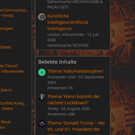
Geheimsache ARCHÄOLOGIE &
PALÄO SETI
Forum "Geheimsache Coronavirus" geschlossen.
Künstliche
Trinity
Intelligenz/Artificial
Intelligence
Georgien
Letzter: infosammler
13. Juli
2026
Geheimsache TECHNIK
chheit
Beliebte Inhalte
es Tieres?
Thema 'Naturkatastrophen'
infosammler
A
Anonymer User
19. September
2003
Antworten: 1K
Zwirni
Thema 'Wann kommt der
nächste Lockdown?'
Ukraine / Russland Konflikt/Krieg Sammeltopic
Zwirni
Trinity
24. August 2020
Antworten: 696
on Musk
Thema 'Donald Trump – der
ios
45. und 47. Präsident der