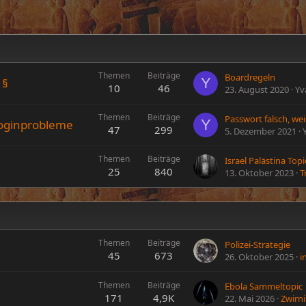
Themen
Beiträge
Boardregeln
Y
 §
10
46
23. August 2020
Yv
Themen
Beiträge
Y
Loginprobleme
47
299
5. Dezember 2021
Themen
Beiträge
Israel Palästina Top
25
840
13. Oktober 2023
T
Themen
Beiträge
Polizei-Strategie
45
673
26. Oktober 2025
i
Themen
Beiträge
Ebola Sammeltopic
171
4,9K
22. Mai 2026
Zwirni