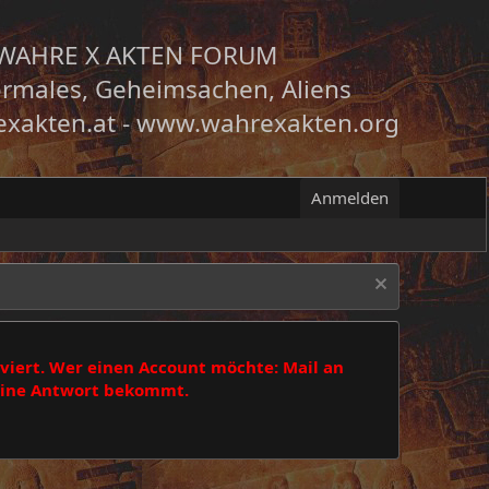
WAHRE X AKTEN FORUM
rmales, Geheimsachen, Aliens
xakten.at
-
www.wahrexakten.org
Anmelden
viert. Wer einen Account möchte: Mail an
 eine Antwort bekommt.