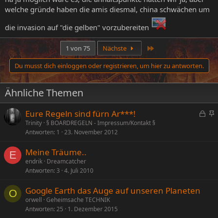
welche gründe haben die amis diesmal, china schwächen um
die invasion auf "die gelben" vorzubereiten
Letzte
1 von 75
Nächste
Du musst dich einloggen oder registrieren, um hier zu antworten.
Ähnliche Themen
G
Eure Regeln sind fürn Ar***!
e
n
Trinity
§ BOARDREGELN - Impressum/Kontakt §
Antworten
1
23. November 2012
s
g
p
e
Meine Träume..
e
p
E
endrik
Dreamcatcher
r
i
Antworten
3
4. Juli 2010
r
n
t
n
Google Earth das Auge auf unseren Planeten
O
t
orwell
Geheimsache TECHNIK
Antworten
25
1. Dezember 2015