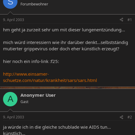
S
Forumbewohner
e
e
l
l
l
l
9. April 2003
#1
e
t
r
a
hm geht ja zurzeit sehr um mit dieser lungenentzündung...
m
mich würd interessiern wie ihr darüber denkt...selbstständig
mutierter grippevirus oder doch eher künstlich erzeugt?
hier noch ein info-link :f25:
http://www.einsamer-
schuetze.com/natur/krankheit/sars/sars.html
Anonymer User
A
Gast
9. April 2003
#2
ja würde ich in die gleiche schublade wie AIDS tun...
künstlich...