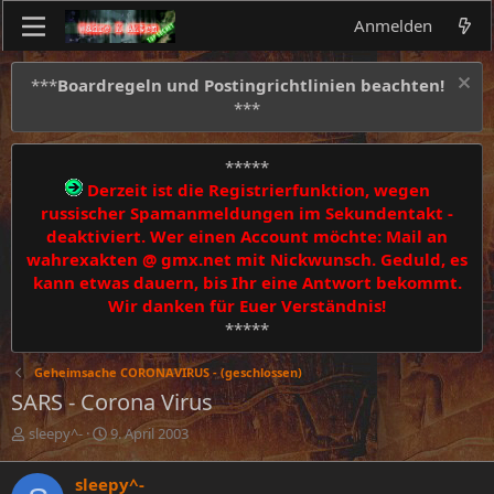
Anmelden
***
Boardregeln und Postingrichtlinien beachten!
***
*****
Derzeit ist die Registrierfunktion, wegen
russischer Spamanmeldungen im Sekundentakt -
deaktiviert. Wer einen Account möchte: Mail an
wahrexakten @ gmx.net mit Nickwunsch. Geduld, es
kann etwas dauern, bis Ihr eine Antwort bekommt.
Wir danken für Euer Verständnis!
*****
Geheimsache CORONAVIRUS - (geschlossen)
SARS - Corona Virus
E
E
sleepy^-
9. April 2003
r
r
s
s
sleepy^-
t
t