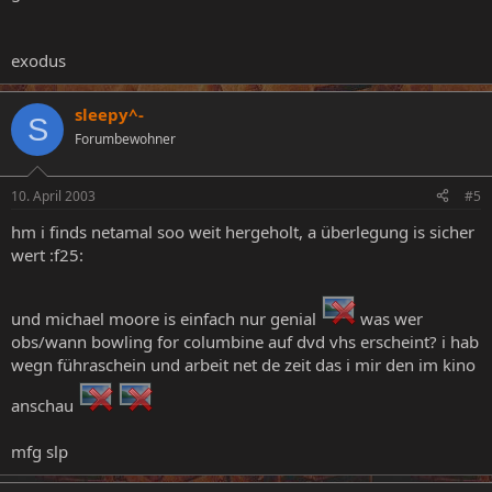
exodus
sleepy^-
S
Forumbewohner
10. April 2003
#5
hm i finds netamal soo weit hergeholt, a überlegung is sicher
wert :f25:
und michael moore is einfach nur genial
was wer
obs/wann bowling for columbine auf dvd vhs erscheint? i hab
wegn führaschein und arbeit net de zeit das i mir den im kino
anschau
mfg slp