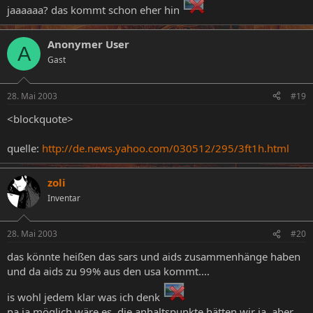
jaaaaaa? das kommt schon eher hin
Anonymer User
A
Gast
28. Mai 2003
#19
<blockquote>
quelle:
http://de.news.yahoo.com/030512/295/3ft1h.html
zoli
Inventar
28. Mai 2003
#20
das könnte heißen das sars und aids zusammenhänge haben
und da aids zu 99% aus den usa kommt....
is wohl jedem klar was ich denk
na ja möglich wäre es, die anhaltspunkte hätten wir ja, aber