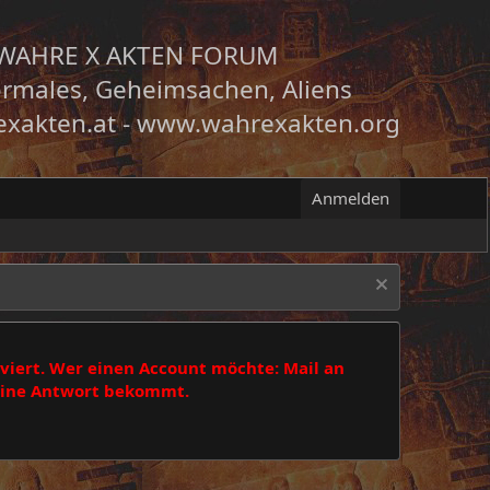
WAHRE X AKTEN FORUM
rmales, Geheimsachen, Aliens
xakten.at
-
www.wahrexakten.org
Anmelden
viert. Wer einen Account möchte: Mail an
 eine Antwort bekommt.