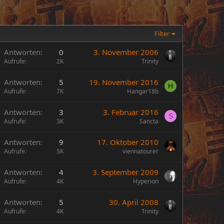
Filter
A
Antworten
0
3. November 2006
Aufrufe
2K
Trinity
Antworten
5
19. November 2016
H
Aufrufe
7K
Hangar18b
Antworten
3
3. Februar 2016
S
Aufrufe
3K
Sancta
Antworten
9
17. Oktober 2010
Aufrufe
5K
viennatourer
Antworten
4
3. September 2009
Aufrufe
4K
Hyperion
Antworten
5
30. April 2008
Aufrufe
4K
Trinity