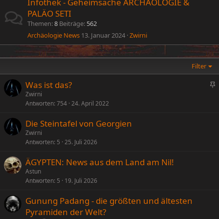
Infothek - Geheimsache ARCHÄOLOGIE &
PALÄO SETI
Themen
8
Beiträge
562
Archäologie News
13. Januar 2024
Zwirni
Filter
Was ist das?
n
Zwirni
Antworten
754
24. April 2022
g
e
Die Steintafel von Georgien
p
Zwirni
i
Antworten
5
25. Juli 2026
n
n
ÄGYPTEN: News aus dem Land am Nil!
t
Astun
Antworten
5
19. Juli 2026
Gunung Padang - die größten und ältesten
Pyramiden der Welt?