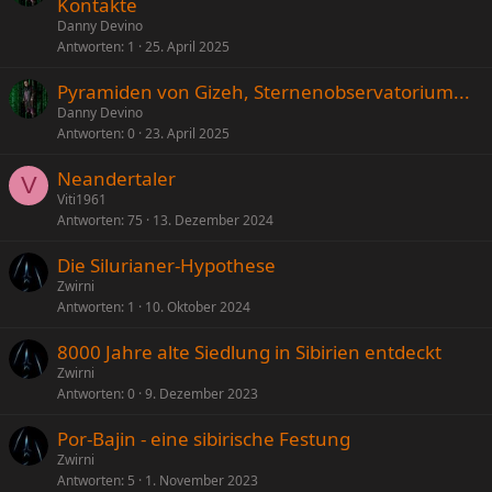
e
Kontakte
s
Danny Devino
p
Antworten
1
25. April 2025
e
Pyramiden von Gizeh, Sternenobservatorium...
r
Danny Devino
r
Antworten
0
23. April 2025
t
Neandertaler
V
Viti1961
Antworten
75
13. Dezember 2024
Die Silurianer-Hypothese
Zwirni
Antworten
1
10. Oktober 2024
8000 Jahre alte Siedlung in Sibirien entdeckt
Zwirni
Antworten
0
9. Dezember 2023
Por-Bajin - eine sibirische Festung
Zwirni
Antworten
5
1. November 2023