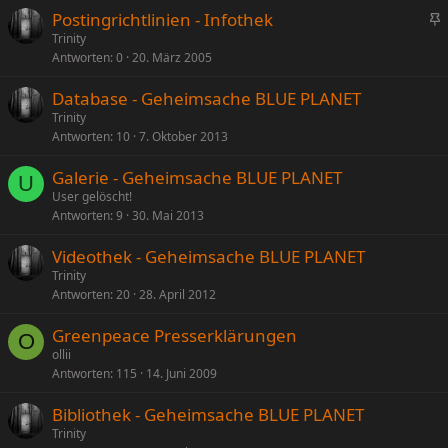
Postingrichtlinien - Infothek
n
Trinity
Antworten
0
20. März 2005
g
e
Database - Geheimsache BLUE PLANET
p
Trinity
i
Antworten
10
7. Oktober 2013
n
n
Galerie - Geheimsache BLUE PLANET
U
t
User gelöscht!
Antworten
9
30. Mai 2013
Videothek - Geheimsache BLUE PLANET
Trinity
Antworten
20
28. April 2012
Greenpeace Presserklärungen
O
ollii
Antworten
115
14. Juni 2009
Bibliothek - Geheimsache BLUE PLANET
Trinity