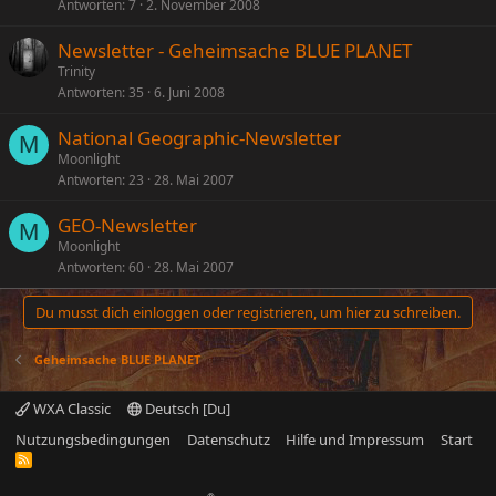
Antworten
7
2. November 2008
Newsletter - Geheimsache BLUE PLANET
Trinity
Antworten
35
6. Juni 2008
National Geographic-Newsletter
M
Moonlight
Antworten
23
28. Mai 2007
GEO-Newsletter
M
Moonlight
Antworten
60
28. Mai 2007
Du musst dich einloggen oder registrieren, um hier zu schreiben.
Geheimsache BLUE PLANET
WXA Classic
Deutsch [Du]
Nutzungsbedingungen
Datenschutz
Hilfe und Impressum
Start
R
S
S