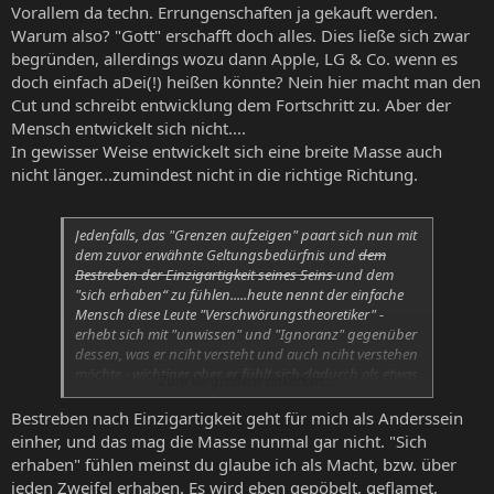
Vorallem da techn. Errungenschaften ja gekauft werden.
Warum also? "Gott" erschafft doch alles. Dies ließe sich zwar
begründen, allerdings wozu dann Apple, LG & Co. wenn es
doch einfach aDei(!) heißen könnte? Nein hier macht man den
Cut und schreibt entwicklung dem Fortschritt zu. Aber der
Mensch entwickelt sich nicht....
In gewisser Weise entwickelt sich eine breite Masse auch
nicht länger...zumindest nicht in die richtige Richtung.
Jedenfalls, das "Grenzen aufzeigen" paart sich nun mit
dem zuvor erwähnte Geltungsbedürfnis und
dem
Bestreben der Einzigartigkeit seines Seins
und dem
"sich erhaben“ zu fühlen.....heute nennt der einfache
Mensch diese Leute "Verschwörungstheoretiker" -
erhebt sich mit "unwissen" und "Ignoranz" gegenüber
dessen, was er nciht versteht und auch nciht verstehen
möchte - wichtiger aber, er fühlt sich dadurch als etwas
Zum Vergrößern anklicken....
besseres..
Bestreben nach Einzigartigkeit geht für mich als Anderssein
einher, und das mag die Masse nunmal gar nicht. "Sich
erhaben" fühlen meinst du glaube ich als Macht, bzw. über
jeden Zweifel erhaben. Es wird eben gepöbelt, geflamet,