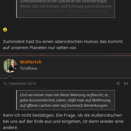
(Seltsamerweise ist der Glaube an ein übermächtiges
Wesen, das mit Schnipp und Schnapp ganze Unversen
erschaft, weniger lächerlich - das liegt aber ehr daran,
Zum Vergrößern anklicken....
dass man dann keine Fragen mehr stellen muss, denn
die Antwort ist ja jenes ebend erwähntes
Allmachtswesen)
Zumindest hast Du einen überirdischen Humor, das kommt
auf unserem Planeten nur selten vor.
Wolferich
T(r)ollhaus
15. September 2014
#4
Und wo immer man mit dieser Meinung auftaucht, es
gebe Ausserirdisches Leben, stößt man auf Ablehnung,
auf offenes Lachen oder auf dumme(!) Bemerkungen.
Kann ich nicht bestätigen. Die Frage, ob die Außerirdischen
bei uns auf der Erde aus und eingehen, ist dann wieder eine
andere.