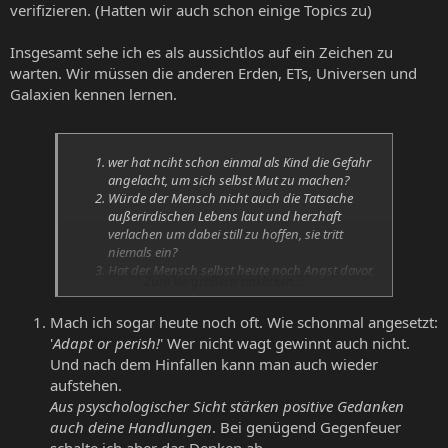
verifizieren. (Hatten wir auch schon einige Topics zu)
Insgesamt sehe ich es als aussichtlos auf ein Zeichen zu
warten. Wir müssen die anderen Erden, ETs, Universen und
Galaxien kennen lernen.
wer hat nciht schon einmal als Kind die Gefahr
angelacht, um sich selbst Mut zu machen?
Würde der Mensch nicht auch die Tatsache
außerirdischen Lebens laut und herzhaft
verlachen um dabei still zu hoffen, sie tritt
niemals ein?
Hat der Mensch selbst heute noch Angst davor,
Zum Vergrößern anklicken....
nciht der zu sein, der er gerne wäre?
Mach ich sogar heute noch oft. Wie schonmal angesetzt:
'
Adapt or perish!
' Wer nicht wagt gewinnt auch nicht.
Und nach dem Hinfallen kann man auch wieder
aufstehen.
Aus psyschologischer Sicht stärken positive Gedanken
auch deine Handlungen
. Bei genügend Gegenfeuer