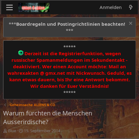
Anmelden
***
Boardregeln und Postingrichtlinien beachten!
***
*****
Derzeit ist die Registrierfunktion, wegen
russischer Spamanmeldungen im Sekundentakt -
deaktiviert. Wer einen Account möchte: Mail an
wahrexakten @ gmx.net mit Nickwunsch. Geduld, es
kann etwas dauern, bis Ihr eine Antwort bekommt.
Wir danken für Euer Verständnis!
*****
Geheimsache ALIENS & CO.
Warum fürchten die Menschen
Ausserirdische?
E
E
Blue
15. September 2014
r
r