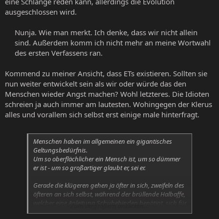
eine Schlange reden kann, allerdings die Evolution
ausgeschlossen wird.
Nunja. Wie man merkt. Ich denke, dass wir nicht allein
sind. Außerdem komm ich nicht mehr an meine Wortwahl
des ersten Verfassens ran.​
Kommend zu meiner Ansicht, dass ETs existieren. Sollten sie
nun weiter entwickelt sein als wir oder würde das den
Menschen wieder Angst machen? Wohl letzteres. Die Idioten
schreien ja auch immer am lautesten. Wohingegen der Klerus
alles und vorallem sich selbst erst einige male hinterfragt.
Menschen haben im allgemeinen ein gigantisches
Geltungsbedürfnis.
Um so oberflächlicher ein Mensch ist, um so dümmer
er ist - um so großartiger glaubt er, sei er.
Gerade die klügeren gehen ja öfter in sich, zweifeln des
öfteren an sich selbst, während der brüllende Halbaffe,
welcher eine Anleitung Schuhebinden benötigt, sich für
Zum Vergrößern anklicken....
den allwissenden König der Welt hällt.