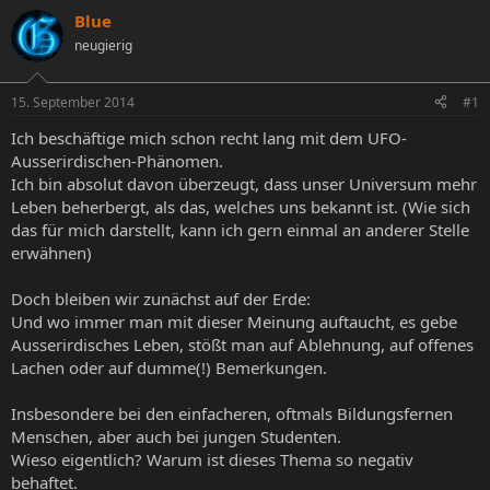
s
s
Blue
t
t
neugierig
e
e
l
l
l
l
15. September 2014
#1
e
t
r
a
Ich beschäftige mich schon recht lang mit dem UFO-
m
Ausserirdischen-Phänomen.
Ich bin absolut davon überzeugt, dass unser Universum mehr
Leben beherbergt, als das, welches uns bekannt ist. (Wie sich
das für mich darstellt, kann ich gern einmal an anderer Stelle
erwähnen)
Doch bleiben wir zunächst auf der Erde:
Und wo immer man mit dieser Meinung auftaucht, es gebe
Ausserirdisches Leben, stößt man auf Ablehnung, auf offenes
Lachen oder auf dumme(!) Bemerkungen.
Insbesondere bei den einfacheren, oftmals Bildungsfernen
Menschen, aber auch bei jungen Studenten.
Wieso eigentlich? Warum ist dieses Thema so negativ
behaftet.