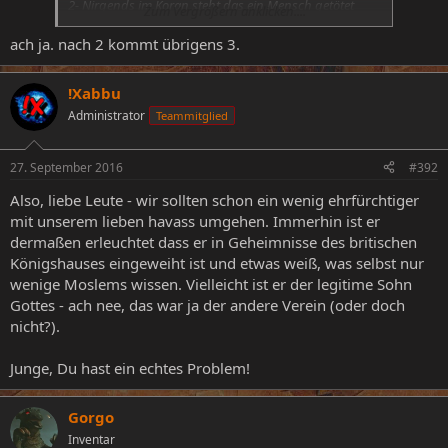
2- Nirgends im Koran steht das ein Mensch getötet
Zum Vergrößern anklicken....
werden soll der aus dem Glauben austretet [...]
ach ja. nach 2 kommt übrigens 3.
!Xabbu
Administrator
Teammitglied
27. September 2016
#392
Also, liebe Leute - wir sollten schon ein wenig ehrfürchtiger
mit unserem lieben havass umgehen. Immerhin ist er
dermaßen erleuchtet dass er in Geheimnisse des britischen
Königshauses eingeweiht ist und etwas weiß, was selbst nur
wenige Moslems wissen. Vielleicht ist er der legitime Sohn
Gottes - ach nee, das war ja der andere Verein (oder doch
nicht?).
Junge, Du hast ein echtes Problem!
Gorgo
Inventar