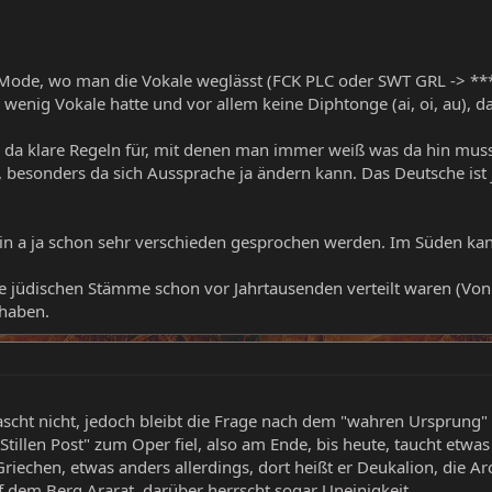
 Mode, wo man die Vokale weglässt (FCK PLC oder SWT GRL -> ***
 wenig Vokale hatte und vor allem keine Diphtonge (ai, oi, au), d
s da klare Regeln für, mit denen man immer weiß was da hin mus
, besonders da sich Aussprache ja ändern kann. Das Deutsche ist
n a ja schon sehr verschieden gesprochen werden. Im Süden kann 
 jüdischen Stämme schon vor Jahrtausenden verteilt waren (Von 
 haben.
ascht nicht, jedoch bleibt die Frage nach dem "wahren Ursprung"
Stillen Post" zum Oper fiel, also am Ende, bis heute, taucht etwas
iechen, etwas anders allerdings, dort heißt er Deukalion, die Ar
 dem Berg Ararat, darüber herrscht sogar Uneinigkeit.