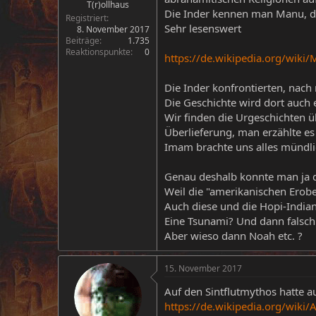
T(r)ollhaus
Die Inder kennen man Manu, de
Registriert
Sehr lesenswert
8. November 2017
Beiträge
1.735
Reaktionspunkte
0
https://de.wikipedia.org/wiki
Die Inder konfrontierten, nach
Die Geschichte wird dort auch 
Wir finden die Urgeschichten ü
Überlieferung, man erzählte es
Imam brachte uns alles mündlic
Genau deshalb konnte man ja di
Weil die "amerikanischen Erobe
Auch diese und die Hopi-Indian
Eine Tsunami? Und dann falsch
Aber wieso dann Noah etc. ?
15. November 2017
Auf den Sintflutmythos hatte a
https://de.wikipedia.org/wiki