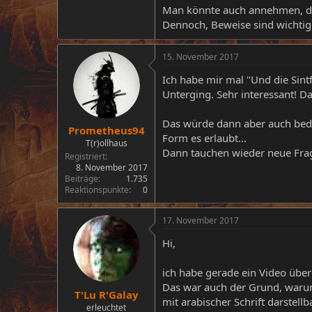
Man könnte auch annehmen, dass
Dennoch, Beweise sind wichtig
15. November 2017
Ich habe mir mal "Und die Sint
Unterging. Sehr interessant! D
Das würde dann aber auch bedeu
Prometheus94
Form es erlaubt...
T(r)ollhaus
Dann tauchen wieder neue Frag
Registriert
8. November 2017
Beiträge
1.735
Reaktionspunkte
0
17. November 2017
Hi,
ich habe gerade ein Video über
Das war auch der Grund, warum f
T'Lu R'Galay
mit arabischer Schrift darstellba
erleuchtet