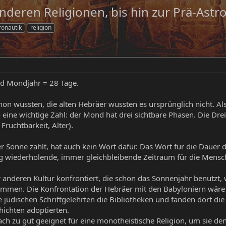
nderen Religionen, bis hin zur Prä-Astr
ronautik
religion
nd Mondjahr = 28 Tage.
n wussten, die alten Hebräer wussten es ursprünglich nicht. Als
o eine wichtige Zahl: der Mond hat drei sichtbare Phasen. Die Drei
Fruchtbarkeit, Alter).
er Sonne zählt, hat auch kein Wort dafür. Das Wort für die Dauer
 wiederholende, immer gleichbleibende Zeitraum für die Mensche
r anderen Kultur konfrontiert, die schon das Sonnenjahr benutzt
men. Die Konfrontation der Hebräer mit den Babyloniern wäre d
 jüdischen Schriftgelehrten die Bibliotheken und fanden dort die
ichten adoptierten.
ach zu gut geeignet für eine monotheistische Religion, um sie den