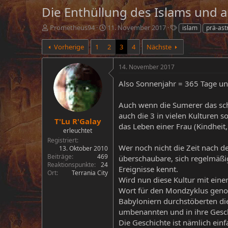
Die Enthüllung des Islams und a
E
E
S
Prometheus94
11. November 2017
islam
prä-ast
r
r
c
s
s
h
Vorherige
1
2
3
4
Nächste
t
t
l
e
e
a
14. November 2017
l
l
g
l
l
w
Also Sonnenjahr = 365 Tage u
e
t
o
r
a
r
Auch wenn die Sumerer das scho
m
t
auch die 3 in vielen Kulturen s
e
T'Lu R'Galay
das Leben einer Frau (Kindheit, 
erleuchtet
Registriert
Wer noch nicht die Zeit nach d
13. Oktober 2010
Beiträge
469
überschaubare, sich regelmäßig
Reaktionspunkte
24
Ereignisse kennt.
Ort
Terrania City
Wird nun diese Kultur mit eine
Wort für den Mondzyklus genom
Babyloniern durchstöberten die
umbenannten und in ihre Gesch
Die Geschichte ist nämlich einf