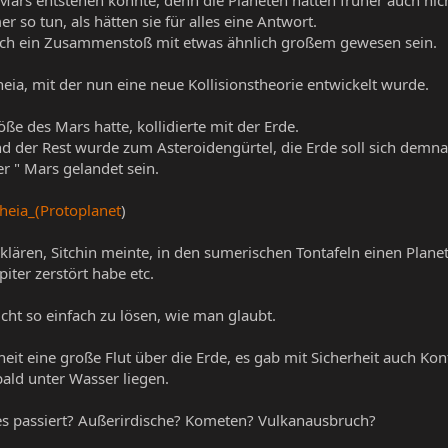
r so tun, als hätten sie für alles eine Antwort.
uch ein Zusammenstoß mit etwas ähnlich großem gewesen sein.
ia, mit der nun eine neue Kollisionstheorie entwickelt wurde.
öße des Mars hatte, kollidierte mit der Erde.
 der Rest wurde zum Asteroidengürtel, die Erde soll sich demna
ter " Mars gelandet sein.
Theia_(Protoplanet
)
lären, Sitchin meinte, in den sumerischen Tontafeln einen Plan
iter zerstört habe etc.
nicht so einfach zu lösen, wie man glaubt.
rheit eine große Flut über die Erde, es gab mit Sicherheit auch Ko
 bald unter Wasser liegen.
alles passiert? Außerirdische? Kometen? Vulkanausbruch?