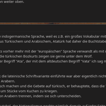
n weiter oben.
e indogermanische Sprache, weil es z.B. ein großes Vokabular mit
us Türkischem und Arabischem, Atatürk hat daher die Buchtsta
ts vorher mehr mit der "europäischen" Sprache verwandt als mit d
ie türkischen Bozkurts zeigen sie gerne unter dem Wolf.
er Begriff "Ata", der mit dem altdeutschen Begriff "Vata" ich sag m
ie lateinische Schriftvariante einführte war aber eigentlich nich
 Arabern.
kisch machen und die Gebete auf türkisch, er behauptete, dass di
 um Stücke vom Kuchen zu kriegen.
von Arabern trennen, indem sie sich unterscheiden.
kutabel, der Nationalismus pochte nämlich damals auf jeder Seit