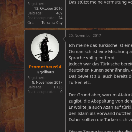
Das stützt meine Vermutung vo
Registriert
13. Oktober 2010
Beiträge
469
Reaktionspunkte
24
Ort
Terrania City
20. November 2017
Ich meine das Türkische ist ein
Osmanisch ist eine Mischung a
Sprache völlig entfernt.
Jedoch war das Türkische berei
Prometheus94
deutschen Runen sehr ähneln, d
T(r)ollhaus
Das beweist z.B. auch bereits d
Registriert
Türken etc.
8. November 2017
Beiträge
1.735
Reaktionspunkte
0
Der Grund aber, warum Atatürk d
zugibt, die Abspaltung von den
Er wollte ja auch Azan auf tür
den Islam als Vorwand nutzten
Daher sollten die Türken sich 
Dieses Thema ist aber sehr dis