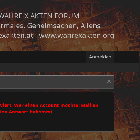
WAHRE X AKTEN FORUM
rmales, Geheimsachen, Aliens
xakten.at
-
www.wahrexakten.org
Anmelden
viert. Wer einen Account möchte: Mail an
 eine Antwort bekommt.