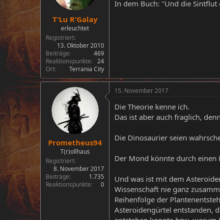
In dem Buch: "Und die Sintflut 
T'Lu R'Galay
erleuchtet
Registriert
13. Oktober 2010
Beiträge
469
Reaktionspunkte
24
Ort
Terrania City
15. November 2017
Die Theorie kenne ich.
Das ist aber auch fraglich, de
Die Dinosaurier seien wahrsche
Prometheus94
T(r)ollhaus
Der Mond könnte durch einen K
Registriert
8. November 2017
Beiträge
1.735
Und was ist mit dem Asteroideng
Reaktionspunkte
0
Wissenschaft nie ganz zusammen
Reihenfolge der Plantenentste
Asteroidengürtel entstanden, d
entstehen konnte bzw. warum Ma