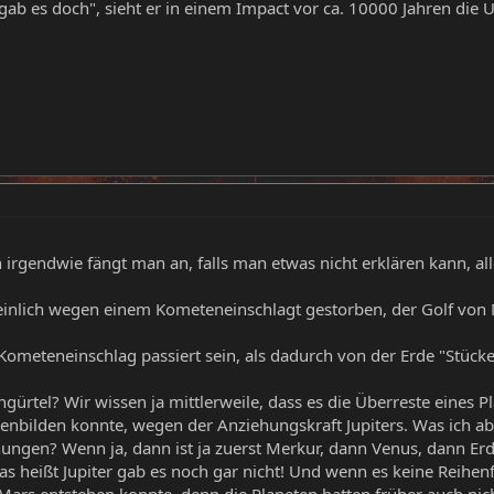
gab es doch", sieht er in einem Impact vor ca. 10000 Jahren die 
nn irgendwie fängt man an, falls man etwas nicht erklären kann, 
inlich wegen einem Kometeneinschlagt gestorben, der Golf von M
ometeneinschlag passiert sein, als dadurch von der Erde "Stück
ürtel? Wir wissen ja mittlerweile, dass es die Überreste eines Pla
bilden konnte, wegen der Anziehungskraft Jupiters. Was ich abe
hungen? Wenn ja, dann ist ja zuerst Merkur, dann Venus, dann E
as heißt Jupiter gab es noch gar nicht! Und wenn es keine Reihe
rs entstehen konnte, denn die Planeten hatten früher auch nicht 