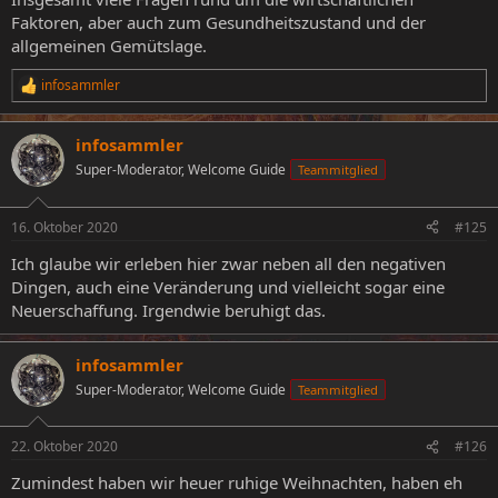
Faktoren, aber auch zum Gesundheitszustand und der
allgemeinen Gemütslage.
infosammler
R
e
a
infosammler
k
t
Super-Moderator, Welcome Guide
Teammitglied
i
o
n
16. Oktober 2020
#125
e
n
Ich glaube wir erleben hier zwar neben all den negativen
:
Dingen, auch eine Veränderung und vielleicht sogar eine
Neuerschaffung. Irgendwie beruhigt das.
infosammler
Super-Moderator, Welcome Guide
Teammitglied
22. Oktober 2020
#126
Zumindest haben wir heuer ruhige Weihnachten, haben eh