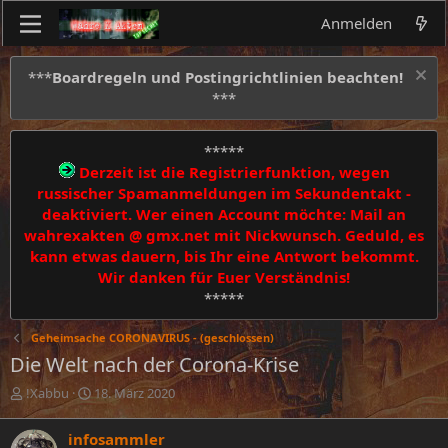
Anmelden
***
Boardregeln und Postingrichtlinien beachten!
***
*****
Derzeit ist die Registrierfunktion, wegen
russischer Spamanmeldungen im Sekundentakt -
deaktiviert. Wer einen Account möchte: Mail an
wahrexakten @ gmx.net mit Nickwunsch. Geduld, es
kann etwas dauern, bis Ihr eine Antwort bekommt.
Wir danken für Euer Verständnis!
*****
Geheimsache CORONAVIRUS - (geschlossen)
Die Welt nach der Corona-Krise
E
E
!Xabbu
18. März 2020
r
r
s
s
infosammler
t
t