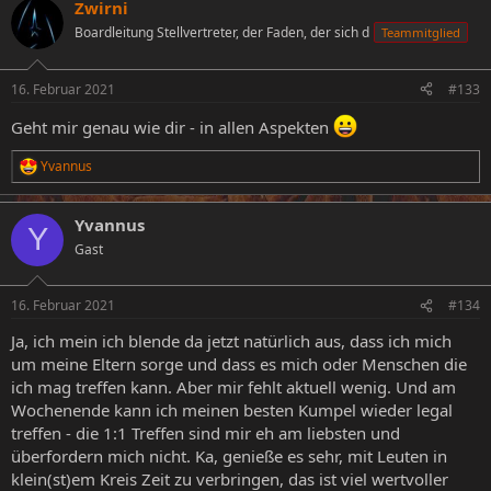
Zwirni
Boardleitung Stellvertreter, der Faden, der sich d
Teammitglied
16. Februar 2021
#133
Geht mir genau wie dir - in allen Aspekten
Yvannus
R
e
a
Yvannus
k
Y
t
Gast
i
o
n
16. Februar 2021
#134
e
n
Ja, ich mein ich blende da jetzt natürlich aus, dass ich mich
:
um meine Eltern sorge und dass es mich oder Menschen die
ich mag treffen kann. Aber mir fehlt aktuell wenig. Und am
Wochenende kann ich meinen besten Kumpel wieder legal
treffen - die 1:1 Treffen sind mir eh am liebsten und
überfordern mich nicht. Ka, genieße es sehr, mit Leuten in
klein(st)em Kreis Zeit zu verbringen, das ist viel wertvoller