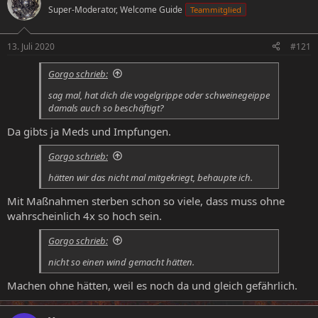
Super-Moderator, Welcome Guide
Teammitglied
e
e
l
l
l
l
13. Juli 2020
#121
e
t
r
a
Gorgo schrieb:
m
sag mal, hat dich die vogelgrippe oder schweinegeippe
damals auch so beschäftigt?
Da gibts ja Meds und Impfungen.
Gorgo schrieb:
hätten wir das nicht mal mitgekriegt, behaupte ich.
Mit Maßnahmen sterben schon so viele, dass muss ohne
wahrscheinlich 4x so hoch sein.
Gorgo schrieb:
nicht so einen wind gemacht hätten.
Machen ohne hätten, weil es noch da und gleich gefährlich.