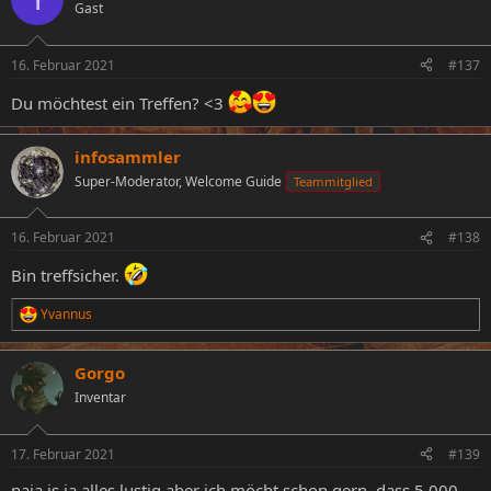
Gast
16. Februar 2021
#137
Du möchtest ein Treffen? <3
infosammler
Super-Moderator, Welcome Guide
Teammitglied
16. Februar 2021
#138
Bin treffsicher.
Yvannus
R
e
a
Gorgo
k
t
Inventar
i
o
n
17. Februar 2021
#139
e
n
naja is ja alles lustig aber ich möcht schon gern, dass 5.000