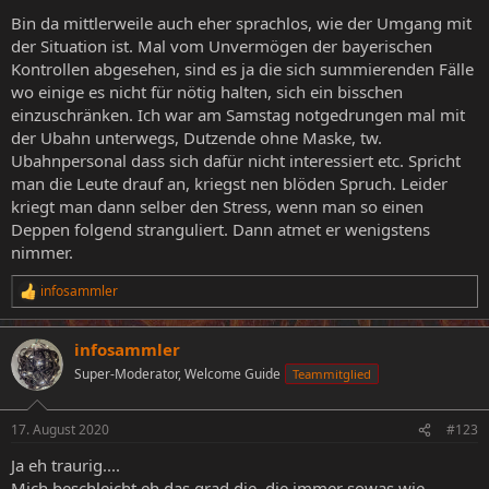
Bin da mittlerweile auch eher sprachlos, wie der Umgang mit
der Situation ist. Mal vom Unvermögen der bayerischen
Kontrollen abgesehen, sind es ja die sich summierenden Fälle
wo einige es nicht für nötig halten, sich ein bisschen
einzuschränken. Ich war am Samstag notgedrungen mal mit
der Ubahn unterwegs, Dutzende ohne Maske, tw.
Ubahnpersonal dass sich dafür nicht interessiert etc. Spricht
man die Leute drauf an, kriegst nen blöden Spruch. Leider
kriegt man dann selber den Stress, wenn man so einen
Deppen folgend stranguliert. Dann atmet er wenigstens
nimmer.
infosammler
R
e
a
infosammler
k
t
Super-Moderator, Welcome Guide
Teammitglied
i
o
n
17. August 2020
#123
e
n
Ja eh traurig....
:
Mich beschleicht eh das grad die, die immer sowas wie