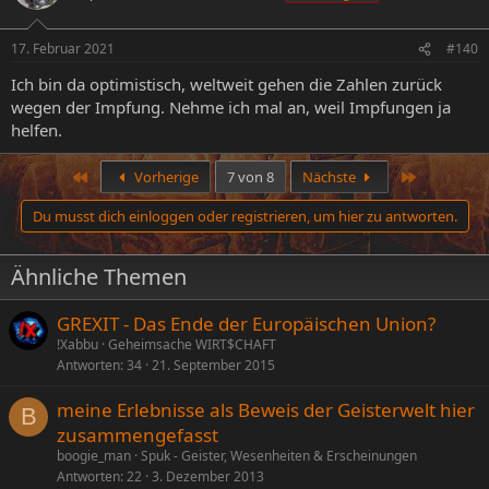
17. Februar 2021
#140
Ich bin da optimistisch, weltweit gehen die Zahlen zurück
wegen der Impfung. Nehme ich mal an, weil Impfungen ja
helfen.
Erste
Letzte
Vorherige
7 von 8
Nächste
Du musst dich einloggen oder registrieren, um hier zu antworten.
Ähnliche Themen
GREXIT - Das Ende der Europäischen Union?
!Xabbu
Geheimsache WIRT$CHAFT
Antworten
34
21. September 2015
meine Erlebnisse als Beweis der Geisterwelt hier
B
zusammengefasst
boogie_man
Spuk - Geister, Wesenheiten & Erscheinungen
Antworten
22
3. Dezember 2013