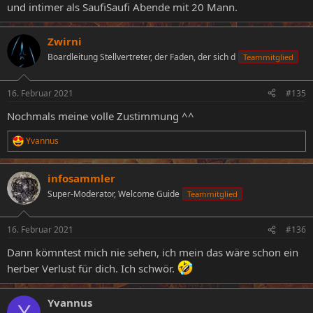
und intimer als SaufiSaufi Abende mit 20 Mann.
Zwirni
Boardleitung Stellvertreter, der Faden, der sich d
Teammitglied
16. Februar 2021
#135
Nochmals meine volle Zustimmung ^^
Yvannus
R
e
a
infosammler
k
t
Super-Moderator, Welcome Guide
Teammitglied
i
o
n
16. Februar 2021
#136
e
n
Dann kömntest mich nie sehen, ich mein das wäre schon ein
:
herber Verlust für dich. Ich schwör.
Yvannus
Y