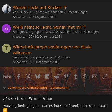
Wesen hockt auf Rücken !?
Veruul
Spuk - Geister, Wesenheiten & Erscheinungen
Antworten
28
15. Januar 2013
Weiß nicht so recht, wohin "mit mir"!
A
AntagonistinCJ
Spuk - Geister, Wesenheiten & Erscheinungen
Antworten
79
30. Dezember 2011
Wirtschaftsprophezeihungen von david
T
wilkerson
Technoman
Prophezeiungen & Visionen
Antworten
6
5. Dezember 2008
Facebook
X (Twitter)
Bluesky
LinkedIn
Reddit
Pinterest
Tumblr
WhatsApp
E-Mail
Li
Teilen:
Geheimsache CORONAVIRUS - (geschlossen)
WXA Classic
Deutsch [Du]
Nutzungsbedingungen
Datenschutz
Hilfe und Impressum
Start
R