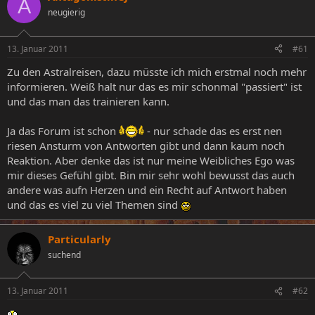
A
e
e
a
neugierig
l
l
g
l
l
w
13. Januar 2011
#61
e
t
o
r
a
r
Zu den Astralreisen, dazu müsste ich mich erstmal noch mehr
m
t
informieren. Weiß halt nur das es mir schonmal "passiert" ist
e
und das man das trainieren kann.
Ja das Forum ist schon
- nur schade das es erst nen
riesen Ansturm von Antworten gibt und dann kaum noch
Reaktion. Aber denke das ist nur meine Weibliches Ego was
mir dieses Gefühl gibt. Bin mir sehr wohl bewusst das auch
andere was aufn Herzen und ein Recht auf Antwort haben
und das es viel zu viel Themen sind
Particularly
suchend
13. Januar 2011
#62