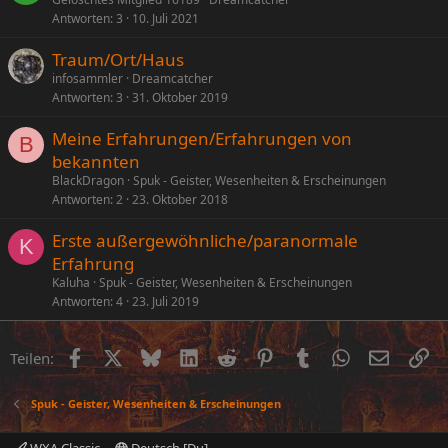
Antworten
3
10. Juli 2021
Traum/Ort/Haus
infosammler
Dreamcatcher
Antworten
3
31. Oktober 2019
Meine Erfahrungen/Erfahrungen von
B
bekannten
BlackDragon
Spuk - Geister, Wesenheiten & Erscheinungen
Antworten
2
23. Oktober 2018
Erste außergewöhnliche/paranormale
K
Erfahrung
Kaluha
Spuk - Geister, Wesenheiten & Erscheinungen
Antworten
4
23. Juli 2019
Facebook
X (Twitter)
Bluesky
LinkedIn
Reddit
Pinterest
Tumblr
WhatsApp
E-Mail
Li
Teilen:
Spuk - Geister, Wesenheiten & Erscheinungen