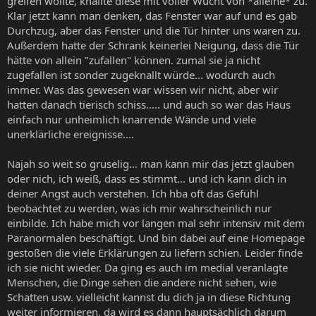
greifen wollte, knallte diese mit voller Wucht von *alleine* zu.
Klar jetzt kann man denken, das Fenster war auf und es gab
Durchzug, aber das Fenster und die Tür hinter uns waren zu.
Außerdem hatte der Schrank keinerlei Neigung, dass die Tür
hätte von allein "zufallen" können. zumal sie ja nicht
zugefallen ist sonder zugeknallt würde... wodurch auch
immer. Was das gewesen war wissen wir nicht, aber wir
hatten danach tierisch schiss..... und auch so war das Haus
einfach nur unheimlich knarrende Wände und viele
unerklärliche ereignisse....
Najah so weit so gruselig... man kann mir das jetzt glauben
oder nich, ich weiß, dass es stimmt... und ich kann dich in
deiner Angst auch verstehen. Ich hba oft das Gefühl
beobachtet zu werden, was ich mir wahrscheinlich nur
einbilde. Ich habe mich vor langen mal sehr intensiv mit dem
Paranormalen beschäftigt. Und bin dabei auf eine Homepage
gestoßen die viele Erklärungen zu liefern schien. Leider finde
ich sie nicht wieder. Da ging es auch im medial veranlagte
Menschen, die Dinge sehen die andere nicht sehen, wie
Schatten usw. vielleicht kannst du dich ja in diese Richtung
weiter informieren, da wird es dann hauptsächlich darum