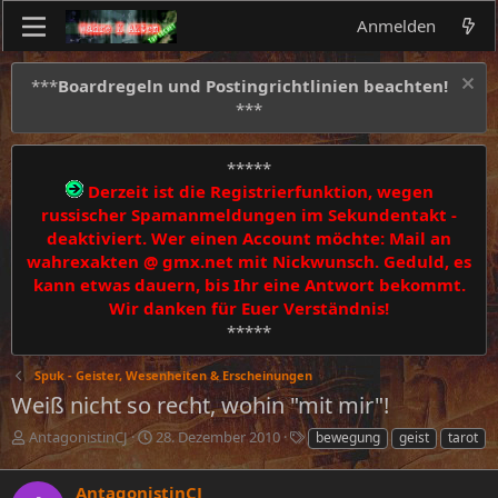
Anmelden
***
Boardregeln und Postingrichtlinien beachten!
***
*****
Derzeit ist die Registrierfunktion, wegen
russischer Spamanmeldungen im Sekundentakt -
deaktiviert. Wer einen Account möchte: Mail an
wahrexakten @ gmx.net mit Nickwunsch. Geduld, es
kann etwas dauern, bis Ihr eine Antwort bekommt.
Wir danken für Euer Verständnis!
*****
Spuk - Geister, Wesenheiten & Erscheinungen
Weiß nicht so recht, wohin "mit mir"!
E
E
S
AntagonistinCJ
28. Dezember 2010
bewegung
geist
tarot
r
r
c
s
s
h
AntagonistinCJ
t
t
l