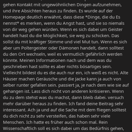
gehen Kontakt mit ungewöhnlichen Dingen aufzunehmen,
und ihre Absichten heraus zu finden. Es wurde auf der
Homepage deutlich erwähnt, dass diese *Dinge, die du Es
nennst* es merken, wenn du Angst hast, und sie so niemals
von dir weg gehen würden. Wenn es sich dabei um Geister
handelt hast du die Möglichkeit, sie weg zu schicken. Das
sollst du mit kräftiger Stimme und viel Mut tun. Wenn es sich
aber um Poltergeister oder Dämonen handelt, dann solltest
du den Ort wechseln, weil es vermutlich gefährlich werden
könnte. Meinen Informationen nach und dem was du
geschrieben hast sollte es aber nichts bösartiges sein.
Vielleicht bildest du es die auch nur ein, ich weiß es nicht. Alte
Häuser machen Geräusche und die Jacke kann ja auch von
selber runter gefallen sein. passiert ja, je nach dem wie sie auf
gehangen ist. Lass dich nicht von anderen kritisieren. Wenn
du zu dem stehst was du machst, dann bleib dabei. versuch
mehr darüber heraus zu finden. Ich fand deine Beitrag sehr
interessant. Ach ja und auf die Sache mit dem fliegen solltest
du dich nicht zu sehr versteifen, das haben sehr viele
Menschen. Ich hatte es früher auch schon mal. Rein
Wissenschaftlich soll es sich dabei um das Bedürfnis gehen,