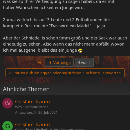
was sie zu Ihrer Verteidigung zu sagen haben, da es mit
hoher Wahrscheinlichkeit ein Junge wird.
Zumal wirklich bisauf 3 Leute und 2 Enthaltungen der
komplette Rest meinte "Das wird ein Mädel" ... ja ja ...
Aber der Schniedel is schon 9mm groß und der Sack war auch
eindeutig zu sehen. Also wenn das nicht mehr abfällt, wovon
ich mal ausgehe, bleibt das ein Junge
Erste
Vorherige
4 von 4
Du musst dich einloggen oder registrieren, um hier zu antworten.
Ähnliche Themen
Geist im Traum
W
Why
Dreamcatcher
Antworten
0
26. Juli 2021
Geist im Traum
G
Gelöschtes Mitglied 16189
Dreamcatcher