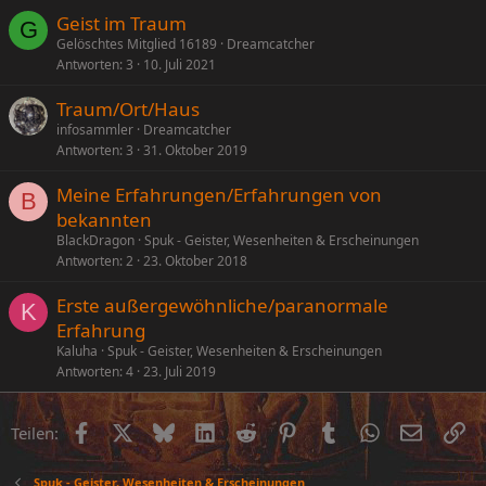
Geist im Traum
G
Gelöschtes Mitglied 16189
Dreamcatcher
Antworten
3
10. Juli 2021
Traum/Ort/Haus
infosammler
Dreamcatcher
Antworten
3
31. Oktober 2019
Meine Erfahrungen/Erfahrungen von
B
bekannten
BlackDragon
Spuk - Geister, Wesenheiten & Erscheinungen
Antworten
2
23. Oktober 2018
Erste außergewöhnliche/paranormale
K
Erfahrung
Kaluha
Spuk - Geister, Wesenheiten & Erscheinungen
Antworten
4
23. Juli 2019
Facebook
X (Twitter)
Bluesky
LinkedIn
Reddit
Pinterest
Tumblr
WhatsApp
E-Mail
Li
Teilen:
Spuk - Geister, Wesenheiten & Erscheinungen