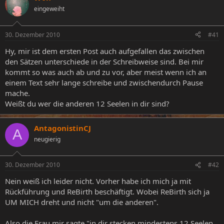
e
e
a
eingeweiht
l
l
g
l
l
w
30. Dezember 2010
#41
e
t
o
r
a
r
Hy, mir ist dem ersten Post auch aufgefallen das zwischen
m
t
den Sätzen unterschiede in der Schreibweise sind. Bei mir
e
kommt so was auch ab und zu vor, aber meist wenn ich an
einem Text sehr lange schreibe und zwischendurch Pause
mache.
Weißt du wer die anderen 12 Seelen in dir sind?
AntagonistinCJ
A
neugierig
30. Dezember 2010
#42
Nein weiß ich leider nicht. Vorher habe ich mich ja mit
Rückführung und ReBirth beschäftigt. Wobei ReBirth sich ja
UM MICH dreht und nicht "um die anderen".
Also die Frau mir sagte "in dir stecken mindestens 12 Seelen,