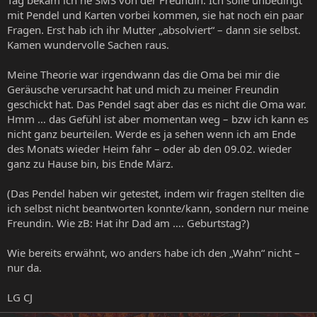
Tag bekam ich ne SMS von der Freundin. Ich solle unbedingt
mit Pendel und Karten vorbei kommen, sie hat noch ein paar
Fragen. Erst hab ich ihr Mutter „absolviert“ – dann sie selbst.
Kamen wundervolle Sachen raus.
Meine Theorie war irgendwann das die Oma bei mir die
Geräusche verursacht hat und mich zu meiner Freundin
geschickt hat. Das Pendel sagt aber das es nicht die Oma war.
Hmm … das Gefühl ist aber momentan weg – bzw ich kann es
nicht ganz beurteilen. Werde es ja sehen wenn ich am Ende
des Monats wieder Heim fahr – oder ab den 09.02. wieder
ganz zu Hause bin, bis Ende März.
(Das Pendel haben wir getestet, indem wir fragen stellten die
ich selbst nicht beantworten konnte/kann, sondern nur meine
Freundin. Wie zB: Hat ihr Dad am …. Geburtstag?)
Wie bereits erwähnt, wo anders habe ich den „Wahn“ nicht –
nur da.
LG CJ