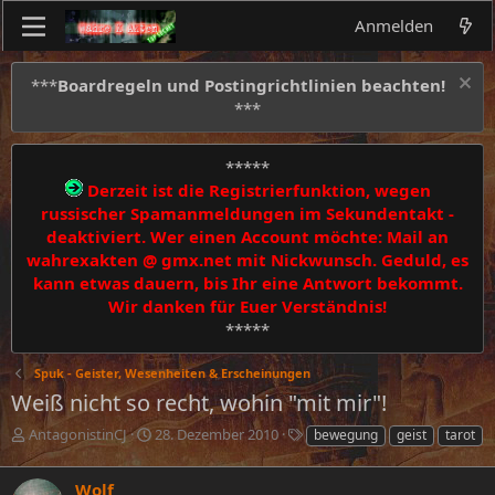
Anmelden
***
Boardregeln und Postingrichtlinien beachten!
***
*****
Derzeit ist die Registrierfunktion, wegen
russischer Spamanmeldungen im Sekundentakt -
deaktiviert. Wer einen Account möchte: Mail an
wahrexakten @ gmx.net mit Nickwunsch. Geduld, es
kann etwas dauern, bis Ihr eine Antwort bekommt.
Wir danken für Euer Verständnis!
*****
Spuk - Geister, Wesenheiten & Erscheinungen
Weiß nicht so recht, wohin "mit mir"!
E
E
S
AntagonistinCJ
28. Dezember 2010
bewegung
geist
tarot
r
r
c
s
s
h
Wolf
t
t
l