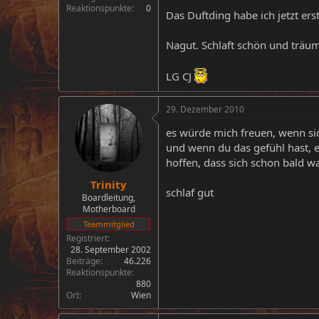
Reaktionspunkte
0
Das Duftding habe ich jetzt ers
Nagut. Schlaft schön und träumt
LG CJ
29. Dezember 2010
es würde mich freuen, wenn sic
und wenn du das gefühl hast, e
hoffen, dass sich schon bald w
Trinity
schlaf gut
Boardleitung,
Motherboard
Teammitglied
Registriert
28. September 2002
Beiträge
46.226
Reaktionspunkte
880
Ort
Wien