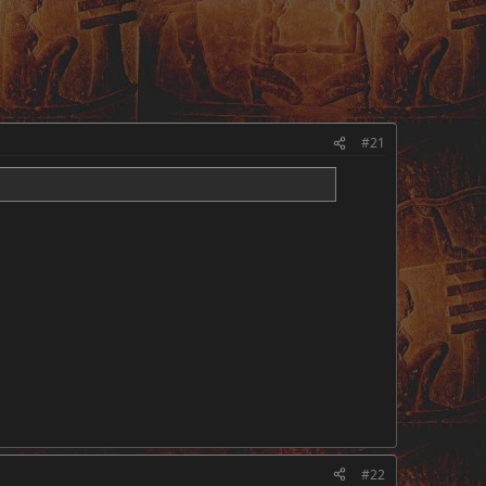
#21
#22