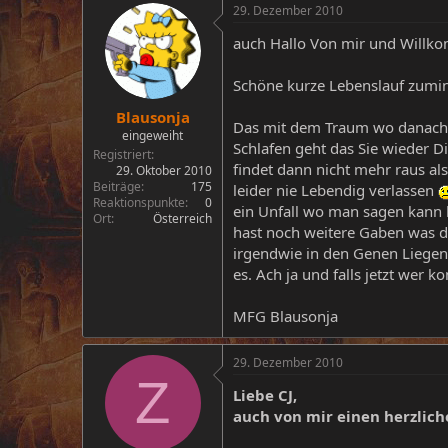
29. Dezember 2010
auch Hallo Von mir und Willk
Schöne kurze Lebenslauf zumind
Blausonja
Das mit dem Traum wo danach w
eingeweiht
Schlafen geht das Sie wieder D
Registriert
findet dann nicht mehr raus a
29. Oktober 2010
Beiträge
175
leider nie Lebendig verlassen
Reaktionspunkte
0
ein Unfall wo man sagen kann h
Ort
Österreich
hast noch weitere Gaben was du
irgendwie in den Genen Liegen.
es. Ach ja und falls jetzt wer 
MFG Blausonja
29. Dezember 2010
Z
Liebe CJ,
auch von mir einen herzlic