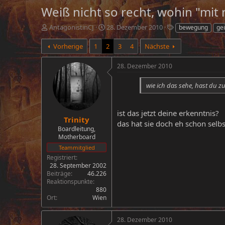
Weiß nicht so recht, wohin "mit 
E
E
S
AntagonistinCJ
28. Dezember 2010
bewegung
gei
r
r
c
s
s
h
Vorherige
1
2
3
4
Nächste
t
t
l
e
e
a
28. Dezember 2010
l
l
g
l
l
w
wie ich das sehe, hast du zu
e
t
o
r
a
r
m
t
ist das jetzt deine erkenntnis?
e
Trinity
das hat sie doch eh schon selb
Boardleitung,
Motherboard
Teammitglied
Registriert
28. September 2002
Beiträge
46.226
Reaktionspunkte
880
Ort
Wien
28. Dezember 2010