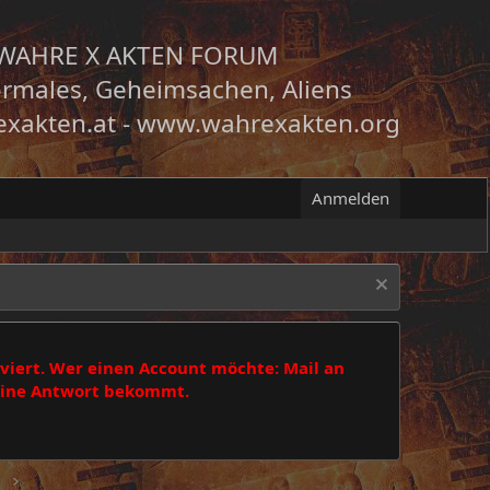
WAHRE X AKTEN FORUM
rmales, Geheimsachen, Aliens
xakten.at
-
www.wahrexakten.org
Anmelden
viert. Wer einen Account möchte: Mail an
 eine Antwort bekommt.