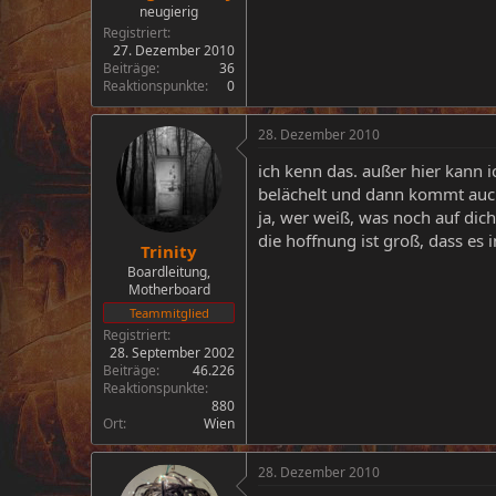
neugierig
Registriert
27. Dezember 2010
Beiträge
36
Reaktionspunkte
0
28. Dezember 2010
ich kenn das. außer hier kann
belächelt und dann kommt auch 
ja, wer weiß, was noch auf di
die hoffnung ist groß, dass es 
Trinity
Boardleitung,
Motherboard
Teammitglied
Registriert
28. September 2002
Beiträge
46.226
Reaktionspunkte
880
Ort
Wien
28. Dezember 2010