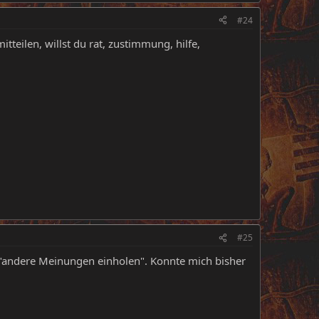
#24
itteilen, willst du rat, zustimmung, hilfe,
#25
r "andere Meinungen einholen". Konnte mich bisher