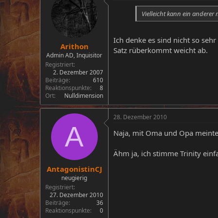
Vielleicht kann ein anderer
Ich denke es sind nicht so seh
Arithon
Satz rüberkommt weicht ab.
Admin AD, Inquisitor
Registriert
2. Dezember 2007
Beiträge
610
Reaktionspunkte
8
Ort
Nulldimension
28. Dezember 2010
A
Naja, mit Oma und Opa meinte 
Ähm ja, ich stimme Trinity ein
AntagonistinCJ
neugierig
Registriert
27. Dezember 2010
Beiträge
36
Reaktionspunkte
0