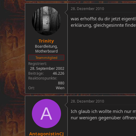
28. Dezember 2010
was erhoffst du dir jetzt eigent
erklärung, gleichgesinnte find
Trinity
Boardleitung,
Motherboard
Teammitglied
Registriert
28. September 2002
Beiträge
46.226
Reaktionspunkte
880
Ort
Wien
28. Dezember 2010
A
Ich glaub ich wollte mich nur 
nur wenigen gegenüber öffnen. 
AntagonistinCJ