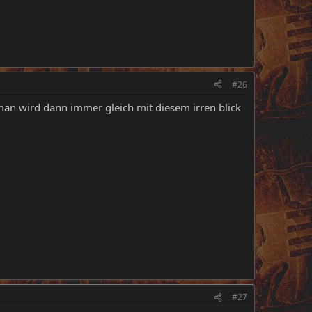
#26
an wird dann immer gleich mit diesem irren blick
#27