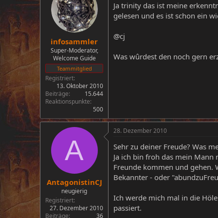
Ja trinity das ist meine erkenn
gelesen und es ist schon ein wi
@cj
infosammler
Super-Moderator,
Was wûrdest den noch gern er
Welcome Guide
Teammitglied
Registriert
13. Oktober 2010
Beiträge
15.644
Reaktionspunkte
500
28. Dezember 2010
A
Sehr zu deiner Freude? Was me
Ja ich bin froh das mein Mann 
Freunde kommen und gehen. Wob
Bekannter - oder "abundzuFre
AntagonistinCJ
neugierig
Ich werde mich mal in die Höl
Registriert
passiert.
27. Dezember 2010
Beiträge
36