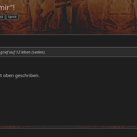
mir"!
st
tarot
grief auf 12 leben (seelen).
st oben geschriben.