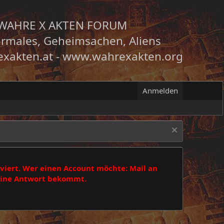
WAHRE X AKTEN FORUM
rmales, Geheimsachen, Aliens
xakten.at
-
www.wahrexakten.org
Anmelden
viert. Wer einen Account möchte: Mail an
 eine Antwort bekommt.