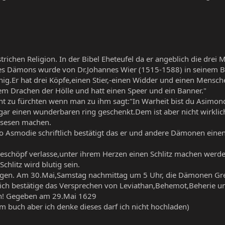
ichen Religion. In der Bibel Eheteufel da er angeblich die drei M
es Dämons wurde von Dr.Johannes Wier (1515-1588) in seinem B
önig.Er hat drei Köpfe,einen Stier,-einen Widder und einen Mens
inem Drachen der Hölle und hatt einen Speer und ein Banner."
t zu fürchten wenn man zu ihm sagt:"In Warheit bist du Asimond
 einen wunderbaren ring geschenkt.Dem ist aber nicht wirklic
ssesen machen.
o Asmodie schriftlich bestätigt das er und andere Dämonen eine
Geschöpf verlasse,unter ihrem Herzen einen Schlitz machen werde
hlitz wird blutig sein.
orgen. Am 30.Mai,Samstag nachmittag um 5 Uhr, die Dämonen Gr
 ich bestätige das Versprechen von Leviathan,Behemot,Beherie u
en! Gegeben am 29.Mai 1629
em buch aber ich denke dieses darf ich nicht hochladen)