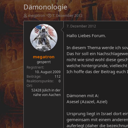
Dämonologie
E
E
megatron
7. Dezember 2012
r
r
s
s
7. Dezember 2012
t
t
Hallo Liebes Forum.
e
e
l
l
l
l
In diesem Thema werde ich sov
e
t
Das hir soll ein Nachschlagew
megatron
r
a
nicht wie sind wohl diese gesc
m
gesperrt
welche hintergründe, vielleicht
Registriert
Ich hoffe das der Beitrag euch I
10. August 2009
Beiträge
112
Reaktionspunkte
0
Ort
52428 Jülich in der
nähe von Aachen
Dämonen mit A:
Asesel (Azazel, Aziel)
Ursprung liegt in Israel dort
gemeinsam mit einem anderen B
auferlegt (daher die bezeichnun