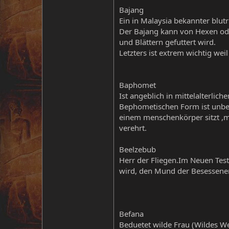
Bajang
Ein in Malaysia bekannter blu
Der Bajang kann von Hexen ode
und Blättern gefuttert wird.
Letzters ist extrem wichtig we
Baphomet
Ist angeblich in mittelalterli
Bephometischen Form ist unbek
einem menschenkörper sitzt ,m
verehrt.
Beelzebub
Herr der Fliegen.Im Neuen Tes
wird, den Mund der Besessenen 
Befana
Beduetet wilde Frau (Wildes We