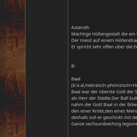
Astaroth
Mächtige Höllengestalt die ein
Der meist auf einem Höllendrach
Er spricht sehr offen über die E
B:
Baal
(b´a al,hebräisch-phönizisch=H
Baal war der oberste Gott der S
als Herr der Städte.Der Ball k
nahm der Gott Baal in der Bibel
den einer Kröte,den eines Mens
deshalb soll er geschickt mit d
Ganze sechsundsechzig legione