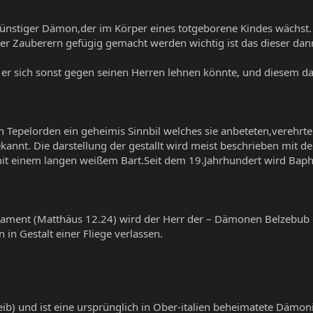
trünstiger Dämon,der im Körper eines totgeborene Kindes wächst.
r Zauberern gefügig gemacht werden wichtig ist das dieser dan
il er sich sonst gegen seinen Herren lehnen könnte, und diesem da
chen Tepelorden ein geheimis Sinnbil welches sie anbeteten,verehr
annt. Die darstellung der gestallt wird meist beschrieben mit 
it einem langen weißem Bart.Seit dem 19.Jahrhundert wird Baph
tament (Matthäus 12.24) wird der Herr der – Dämonen Belzebub g
in Gestalt einer Fliege verlassen.
ib) und ist eine ursprünglich in Ober-italien beheimatete Dämon