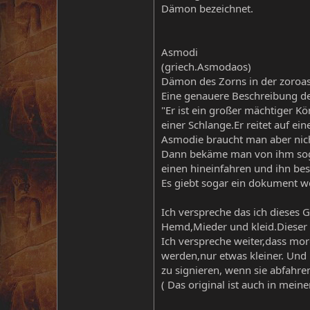
Dämon bezeichnet.
Asmodi
(griech.Asmodaos)
Dämon des Zorns in der zoroastr
Eine genauere Beschreibung d
"Er ist ein großer mächtiger K
einer Schlange.Er reitet auf e
Asmodie braucht man aber nich
Dann bekäme man von ihm sogar
einen hineinfahren und ihn be
Es giebt sogar ein dokument w
Ich verspreche das ich dieses 
Hemd,Mieder und kleid.Dieser Sc
Ich verspreche weiter,dass m
werden,nur etwas kleiner. Und
zu signieren, wenn sie abfahr
( Das original ist auch in mein