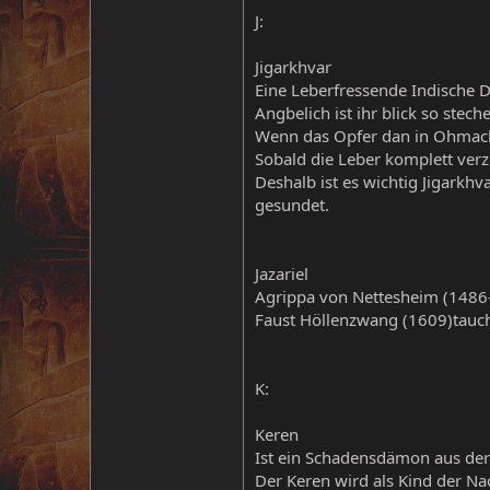
J:
Jigarkhvar
Eine Leberfressende Indische 
Angbelich ist ihr blick so st
Wenn das Opfer dan in Ohmacht 
Sobald die Leber komplett verze
Deshalb ist es wichtig Jigarkh
gesundet.
Jazariel
Agrippa von Nettesheim (1486-1
Faust Höllenzwang (1609)taucht
K:
Keren
Ist ein Schadensdämon aus der
Der Keren wird als Kind der Na