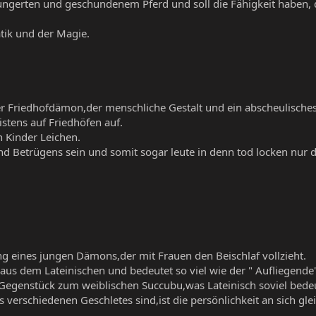
ehungerten und geschundenem Pferd und soll die Fähigkeit haben,
atik und der Magie.
 Friedhofdämon,der menschliche Gestalt und ein abscheulisches G
istens auf Friedhöfen auf.
h Kinder Leichen.
und Betrügens sein und somit sogar leute in denn tod locken nur d
g eines jungen Dämons,der mit Frauen den Beischlaf vollzieht.
us dem Lateinischen und bedeutet so viel wie der " Aufliegende"
 Gegenstück zum weiblischen Succubu,was Lateinisch soviel bedeu
verschiedenen Geschletes sind,ist die persönlichkeit an sich g