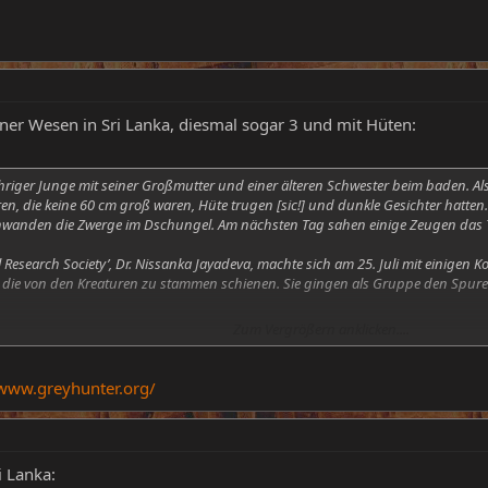
iner Wesen in Sri Lanka, diesmal sogar 3 und mit Hüten:
jähriger Junge mit seiner Großmutter und einer älteren Schwester beim baden. 
en, die keine 60 cm groß waren, Hüte trugen [sic!] und dunkle Gesichter hatte
wanden die Zwerge im Dschungel. Am nächsten Tag sahen einige Zeugen das 
l Research Society’, Dr. Nissanka Jayadeva, machte sich am 25. Juli mit einigen
 die von den Kreaturen zu stammen schienen. Sie gingen als Gruppe den Spuren 
Zum Vergrößern anklicken....
er Hautfarbe und mit drei Fingern an jeder Hand und haarlos. Einer von ihnen
n Augen an, so dass sich dieser gleich ‚schwach’ fühlte. Allerdings wohl doch
pann anzugreifen. Jedoch verpuffte diese einseitig irdische Aggression, denn d
/www.greyhunter.org/
i Lanka: