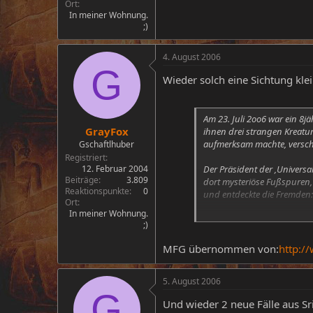
Ort
In meiner Wohnung.
;)
4. August 2006
G
Wieder solch eine Sichtung kle
Am 23. Juli 2oo6 war ein 8
GrayFox
ihnen drei strangen Kreatur
aufmerksam machte, versch
Gschaftlhuber
Registriert
12. Februar 2004
Der Präsident der ‚Universa
Beiträge
3.809
dort mysteriöse Fußspuren,
Reaktionspunkte
0
und entdeckte die Fremden:
Ort
In meiner Wohnung.
Diesmal ohne Hut, von grau
;)
den Mann aus glänzendblaue
greifen und das strange Ges
MFG übernommen von:
http:/
verschwunden.
5. August 2006
G
Und wieder 2 neue Fälle aus Sr