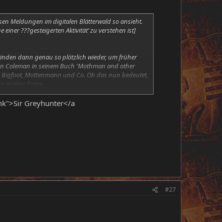
ersen Meldungen im digitalen Blätterwald so ansieht.
iner ???gesteigerten Aktivität’ zu verstehen ist]
hwinden dann genau so plötzlich wieder, um früher
Loren Coleman in seinem Buch 'Mothman and other
ei Bigfoot, Mottenmann und Co. Ob das nun bedeutet,
nz andere Frage.
nde Juni 2oo6 interessante Zwischenfälle: Ein alter
nk">Sir Greyhunter</a
unter einem Baum, dass sie mit quietschender
 zu einem ???Stein’ gebracht wurde und später wieder
zig’ beschrieben – um die 60 cm – und mit
#27