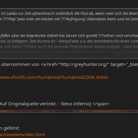
in Sri Lanka zur Zeit ufotechnisch ordentlich die Post ab, wenn man sich die div
em ???Flap’ [was man am besten mit ???Aufregung’ übersetzen kann und im Sinne e
n fallen über ein begrenztes Gebiet her, lassen sich gezielt ???sehen’ und versc
gion zu belagern. Das kuriose ist – darauf wies u.a. der amerikanische Autor 
das sich diese ???Flaps’ auch bei anderen Phänomenen wiederspiegeln – etwa b
iner einzigen Intelligenz und ihrem ???Zyklus’ unterliegen ist jedoch eine ga
Zum Vergrößern anklicken....
: Bei Nabada, nahe Kalatura, gelegen im westlichen Sri Lanka, ereigneten sich E
übernommen von <a href="http://greyhunter.org/" target="_bla
 in einem Wald und ein neun Jahre altes Mädchen entdeckte ein kleines Wesen 
nteressant ist nun, dass sie in der Nacht von ihrem Hause aus ???entfernt’ und
/www.ufoinfo.com/humanoid/humanoid2006.shtml
h nach einer Entführung klingt. Die Wesen wurden alle als durchgehend ???win
tern.
Auf Originalquelle verlinkt. - Stevo Inferno] </span>
n gefilmt:
ussiealienvideo.html