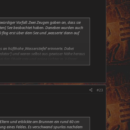
würdiger Vorfall: Zwei Zeugen gaben an, dass sie
ichten] See beobachtet haben. Daneben wurden auch
O flog erst über dem See und ‚wasserte’ dann auf
an hüfthohe ‚Wasserstiefel’ erinnerte. Dabei
Predator’] und waren selbst aus gewisser Nähe heraus
 das Objekt rote und grüne Lichter in ‚V-Form’
//www.spprc.org/
] untersucht, die auch Kontakt zu
#23
 Eltern und erblickte am Brunnen ein rund 60 cm
tung eines Feldes. Es verschwand spurlos nachdem