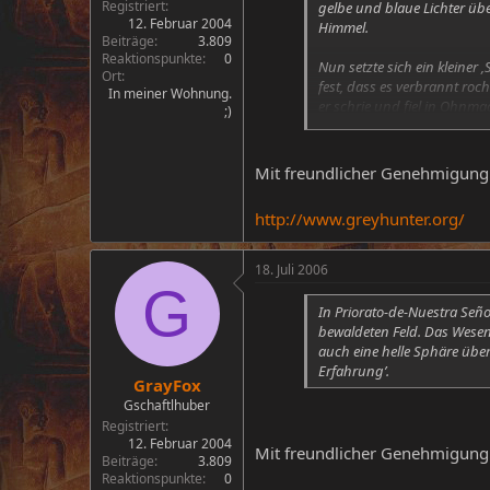
Registriert
gelbe und blaue Lichter übe
12. Februar 2004
Himmel.
Beiträge
3.809
Reaktionspunkte
0
Nun setzte sich ein kleiner
Ort
fest, dass es verbrannt roch
In meiner Wohnung.
er schrie und fiel in Ohnma
;)
Begegnung ähnlich. Danebe
Mit freundlicher Genehmigun
http://www.greyhunter.org/
18. Juli 2006
G
In Priorato-de-Nuestra Señ
bewaldeten Feld. Das Wesen 
auch eine helle Sphäre über
Erfahrung’.
GrayFox
Gschaftlhuber
Registriert
12. Februar 2004
Mit freundlicher Genehmigun
Beiträge
3.809
Reaktionspunkte
0