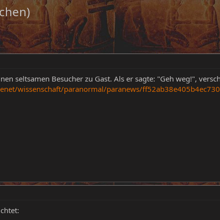
schen)
nen seltsamen Besucher zu Gast. Als er sagte: "Geh weg!", versch
reenet/wissenschaft/paranormal/paranews/ff52ab38e405b4ec73
chtet: