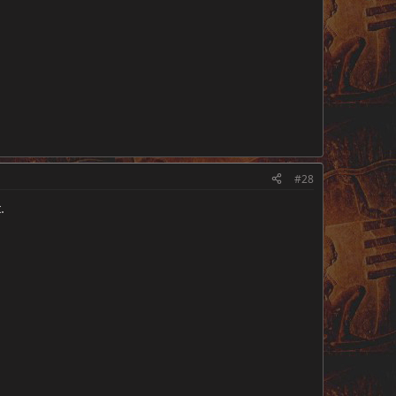
#28
.