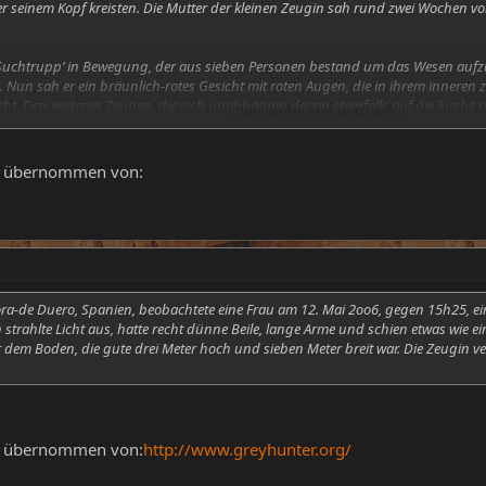
r seinem Kopf kreisten. Die Mutter der kleinen Zeugin sah rund zwei Wochen vor
 ‚Suchtrupp’ in Bewegung, der aus sieben Personen bestand um das Wesen aufzusp
. Nun sah er ein bräunlich-rotes Gesicht mit roten Augen, die in ihrem inneren 
cht. Drei weiteren Zeugen, die sich unabhängig davon ebenfalls auf die Suche 
Zum Vergrößern anklicken....
n hörten sie auch einen summenden Laut. Dieses ‚Summen’ wurde auch von a
g übernommen von:
ora-de Duero, Spanien, beobachtete eine Frau am 12. Mai 2oo6, gegen 15h25, e
strahlte Licht aus, hatte recht dünne Beile, lange Arme und schien etwas wie e
 dem Boden, die gute drei Meter hoch und sieben Meter breit war. Die Zeugin v
g übernommen von:
http://www.greyhunter.org/