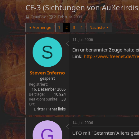
CE-3 (Sichtungen von Außerirdi
E
E
GrayFox
2. Februar 2006
r
r
Vorherige
1
2
3
4
Nächste
s
s
t
t
e
e
11. Juli 2006
l
l
S
Ein unbenannter Zeuge hatte ei
l
l
e
t
Link:
http://www.freenet.de/f
r
a
m
Steven Inferno
gesperrt
Registriert
16. Dezember 2005
Beiträge
10.924
Reaktionspunkte
38
Ort
Dritter Planet links
14. Juli 2006
G
UFO mit "Getarnten"Aliens gesi