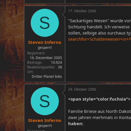
17. Oktober 2006
S
"Sackartiges Wesen" wurde von Z
Sichtung handelt. Ich verweis
sollen, selbige also surchaus t
searchfor=Schattenwesen+in+
Steven Inferno
gesperrt
Registriert
16. Dezember 2005
Beiträge
10.924
Reaktionspunkte
38
Ort
Dritter Planet links
29. Oktober 2006
S
<span style="color:fuchsia"
Familie Briese aus North Dakot
zwei jahren merhmals in Konta
Steven Inferno
haben:
gesperrt