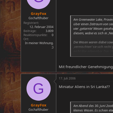
GrayFox
Gschaftlhuber
Am Greenwater Lake, Provinc
Registriert
über einen Zeitraum von se
12. Februar 2004
vier ‚getarnte’ Wesen geseh
Beiträge
3.809
diesem, wobei es sich in ‚Neb
Reaktionspunkte
0
Ort
Die Wesen waren dabei sowo
In meiner Wohnung.
‚vermischten’ sie sich rech
;)
nicht klar erkennbar. Das U
angeordnet hatte. Der Fall
unserer Mitarbeiterin Corin
Mit freundlicher Genehmigun
17. Juli 2006
G
Miniatur Aliens in Sri Lanka??
GrayFox
Am Abend des 30. Juni 2oo6
Gschaftlhuber
kleines Wesen. Es schien e