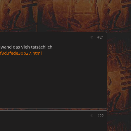
#21
wand das Vieh tatsächlich.
0f8d3fede30b27.html
#22