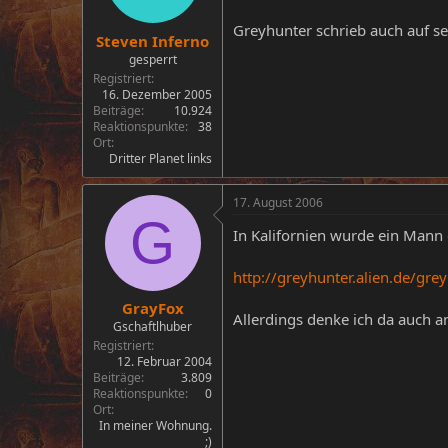
Greyhunter schrieb auch auf se
Steven Inferno
gesperrt
Registriert
16. Dezember 2005
Beiträge
10.924
Reaktionspunkte
38
Ort
Dritter Planet links
17. August 2006
G
In Kalifornien wurde ein Mann 
http://greyhunter.alien.de/gr
GrayFox
Allerdings denke ich da auch a
Gschaftlhuber
Registriert
12. Februar 2004
Beiträge
3.809
Reaktionspunkte
0
Ort
In meiner Wohnung.
;)