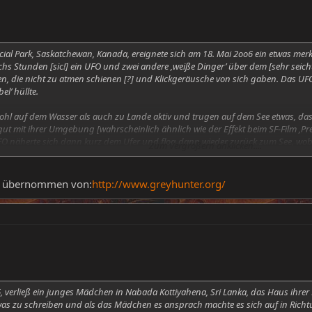
ial Park, Saskatchewan, Kanada, ereignete sich am 18. Mai 2oo6 ein etwas merk
chs Stunden [sic!] ein UFO und zwei andere ‚weiße Dinger’ über dem [sehr se
en, die nicht zu atmen schienen [?] und Klickgeräusche von sich gaben. Das UF
el’ hüllte.
hl auf dem Wasser als auch zu Lande aktiv und trugen auf dem See etwas, dass 
t gut mit ihrer Umgebung [wahrscheinlich ähnlich wie der Effekt beim SF-Film ‚
FO näherte sich dann kurz dem Ufer und flog dann wieder zurück zum See, wobei
Zum Vergrößern anklicken....
 wird zur Zeit Barb Campbell ["Saskatchewan Paranormal Research Center"
http:
na unterhält.
g übernommen von:
http://www.greyhunter.org/
, verließ ein junges Mädchen in Nabada Kottiyahena, Sri Lanka, das Haus ihrer
twas zu schreiben und als das Mädchen es ansprach machte es sich auf in Rich