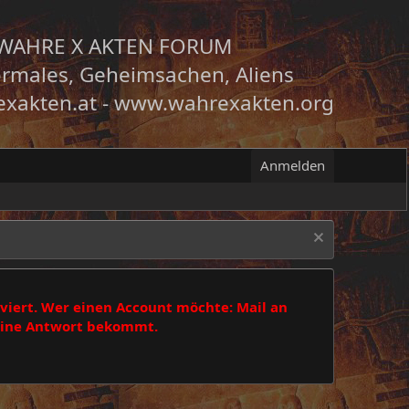
WAHRE X AKTEN FORUM
rmales, Geheimsachen, Aliens
xakten.at
-
www.wahrexakten.org
Anmelden
viert. Wer einen Account möchte: Mail an
 eine Antwort bekommt.