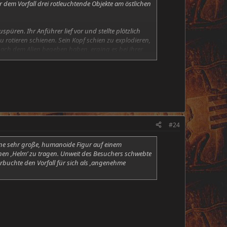
 dem Vorfall drei rotleuchtende Objekte am östlichen
üren. Ihr Anführer lief vor und stellte plötzlich
zu rotieren schienen. Sein Kopf schien zu explodieren,
nach dem Alien begeben haben, erging es bei ihrer
nderen Einwohnern zu späterer Zeit vernommen.
#24
ine sehr große, humanoide Figur auf einem
inen ‚Helm’ zu tragen. Unweit des Besuchers schwebte
erbuchte den Vorfall für sich als ‚angenehme