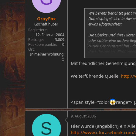
Wie bereits berichtet geht 
GrayFox
Dabei spiegelt sich in dies
etwas ufotypisches:
Gschaftlhuber
Registriert
12. Februar 2004
Die Objekte und ihre Pilote
Beiträge
3.809
oder später eine andere Re
Reaktionspunkte
0
curious encounters' hin - 
Ort
dass die ganzen Phänomene e
In meiner Wohnung.
;)
Der langen Rede kurzer Sinn
Mit freundlicher Genehmigung 
Mann sah zwei kleine Wesen
Stimme ???anzwitscherte’. I
Weiterführende Quelle:
http:/
zurück – was schon ziemlic
menschenähnlichen Gesich
<span style="color
range"> [
9. August 2006
S
Hier wurde (angeblich) ein Alie
http://www.ufocasebook.com/a