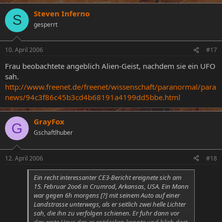
Ohnmacht. Gegen 3h11 erblickte er wieder das Licht
der Welt und fand an seinem Brustkorb eine
Steven Inferno
S
‚Markierung’ in Form eines Rechtecks, dass in drei
gesperrt
‚Abschnitte’ eingeteilt war. An seinem Rücken war ein
dreieckiges Zeichen. Leider erfährt man im Bericht nicht
mehr über diese ‚Wundmale’.
10. April 2006
#17
Frau beobachtete angeblich Alien-Geist, nachdem sie ein UFO
sah.
http://www.freenet.de/freenet/wissenschaft/paranormal/para
news/94c3f86c45b3cd4b68191a4199dd5bbe.html
GrayFox
G
Gschaftlhuber
12. April 2006
#18
Ein recht interessanter CE3-Bericht ereignete sich am
15. Februar 2oo6 in Crumrod, Arkansas, USA. Ein Mann
war gegen 6h morgens [?] mit seinem Auto auf einer
Landstrasse unterwegs, als er seitlich zwei helle Lichter
sah, die ihn zu verfolgen schienen. Er fuhr dann vor
das erste Haus das er entdecken konnte und blieb dort