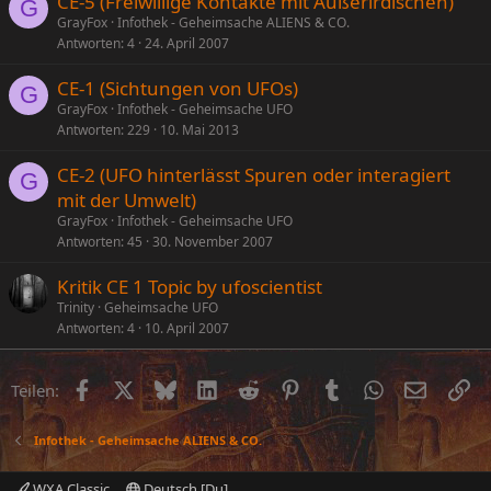
CE-5 (Freiwillige Kontakte mit Außerirdischen)
G
GrayFox
Infothek - Geheimsache ALIENS & CO.
Antworten
4
24. April 2007
CE-1 (Sichtungen von UFOs)
G
GrayFox
Infothek - Geheimsache UFO
Antworten
229
10. Mai 2013
CE-2 (UFO hinterlässt Spuren oder interagiert
G
mit der Umwelt)
GrayFox
Infothek - Geheimsache UFO
Antworten
45
30. November 2007
Kritik CE 1 Topic by ufoscientist
Trinity
Geheimsache UFO
Antworten
4
10. April 2007
Facebook
X (Twitter)
Bluesky
LinkedIn
Reddit
Pinterest
Tumblr
WhatsApp
E-Mail
Li
Teilen:
Infothek - Geheimsache ALIENS & CO.
WXA Classic
Deutsch [Du]