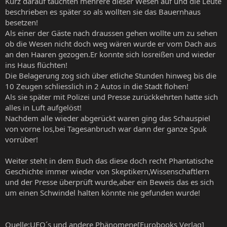
Kurz darauf tauchten mehrere dieser Wesen auf und die Leute
beschrieben es später so als wollten sie das Bauernhaus
besetzen!
Als einer der Gäste nach draussen gehen wollte um zu sehen
ob die Wesen nicht doch weg wären wurde er vom Dach aus
an den Haaren gezogen.Er konnte sich losreißen und wieder
ins Haus flüchten!
Die Belagerung zog sich über etliche Stunden hinweg bis die
10 Zeugen schliesslich in 2 Autos in die Stadt flohen!
Als sie später mit Polizei und Presse zurückkehrten hatte sich
alles in Luft aufgelöst!
Nachdem alle wieder abgerückt waren ging das Schauspiel
von vorne los,bei Tagesanbruch war dann der ganze Spuk
vorrüber!
Weiter steht in dem Buch das diese doch recht Phantatische
Geschichte immer wieder von Skeptikern,Wissenschaftlern
und der Presse überprüft wurde,aber ein Beweis das es sich
um einen Schwindel halten könnte nie gefunden wurde!
Quelle:UFO´s und andere Phänomene[Eurobooks Verlag]