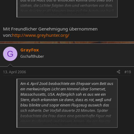
stehen, die Lichter folgten ihm und verharrten vor ihm.
Nun drückte er 45 Minuten lang auf die Autohupe [sic!]
Zum Vergrößern anklicken....
um auf sich aufmerksam zu machen, was wohl auch
die UFO-Piloten dazu ermutigte auszusteigen und sich
den Lärmproduzenten etwas näher anzusehen. Er sah
Mit Freundlicher Genehmigung übernommen
einige Aliens mit leuchtenden Augen vor sich stehen.
von:
http://www.greyhunter.org/
Mit seinem Handy rief er einen Freund an, der kurz
darauf bei ihm aufkreuzte aber nichts
außergewöhnliches sehen konnte. Das Auto war für
GrayFox
G
rund eine Stunde lang ‚tot’ und sprang erst dann
Gschaftlhuber
wieder an. Der Bewohner des Hauses gab zwar an, die
Aufregung mitbekommen zu haben, doch traute er
sich nicht nach draußen.
13. April 2006
#19
Am 4. April 2oo6 beobachtete ein Ehepaar vom Bett aus
ein merkwürdiges Licht am Himmel über Somerset,
Massachusetts, USA. Anfänglich sah es aus wie ein
Stern, doch erkannten sie dann, dass es rot, weiß und
blau blinkte und sogar einem Flugzeug auswich das
sich näherte. Der Vorfall dauerte 20 Minuten. Später
beobachtete die Frau dann eine geisterhafte Figur mit
einem Knollenkopf und langen Armen, die am Fenster
Zum Vergrößern anklicken....
stand. In dieser Zeit fühlte sich die Frau ‚hypnotisiert’
und konnte sich nicht bewegen, bis sie letztlich