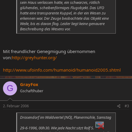
sein Haus verlassen hatte, ein schwarzes, rötlich
glühendes, scheibenförmiges Flugobjekt. Das UFO
hatte eine transparente Kuppel, in der ein Wesen zu
erkennen war. Der Zeuge beobachtete das Objekt eine
Weile, bis es davon flog. Leider liegt keine genauere
Beschreibung des Wesens vor.
Mit freundlicher Genegmigung übernommen
von:
http://greyhunter.org/
http://www.ufoinfo.com/humanoid/humanoid2005.shtml
GrayFox
G
Gschaftlhuber
2. Februar 2006
#3
Drosendorf im Waldviertel [NÖ], Planermühle, Samstag
29-6-1996, 00h30. Wie jede Nacht sitzt Rolf S.