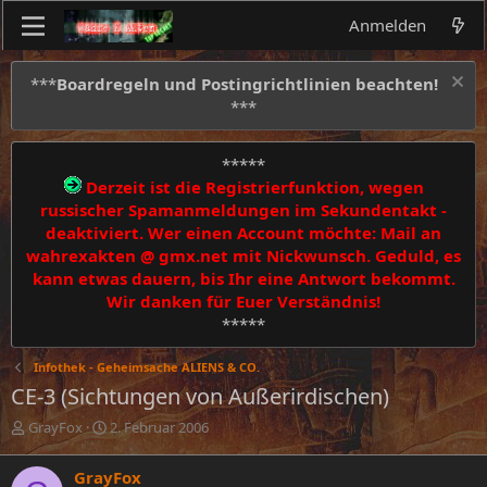
Anmelden
***
Boardregeln und Postingrichtlinien beachten!
***
*****
Derzeit ist die Registrierfunktion, wegen
russischer Spamanmeldungen im Sekundentakt -
deaktiviert. Wer einen Account möchte: Mail an
wahrexakten @ gmx.net mit Nickwunsch. Geduld, es
kann etwas dauern, bis Ihr eine Antwort bekommt.
Wir danken für Euer Verständnis!
*****
Infothek - Geheimsache ALIENS & CO.
CE-3 (Sichtungen von Außerirdischen)
E
E
GrayFox
2. Februar 2006
r
r
s
s
GrayFox
t
t