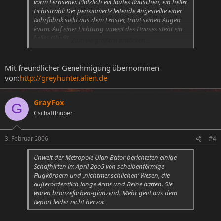
vorm Fernseher. Plötzlich ein lautes Rauschen, ein heller
Lichtstrahl: Der pensionierte leitende Angestellte einer
Rohrfabrik sieht aus dem Fenster, traut seinen Augen
kaum. Auf einer Lichtung unweit des Hauses steht ein
helles Objekt ...
Zum Vergrößern anklicken....
„Ich bin sofort runter, hab mich dem Licht genähert.
Hinter einer alten Linde in 200 Meter Entfernung hab
Mit freundlicher Genehmigung übernommen
ich mich versteckt und beobachtet, weil ich Angst hatte.
von:
http://greyhunter.alien.de
Da war ein Lichtkegel, etwa 2,5 Meter hoch mit runder
Grundfläche. Das Ding ist auf drei Stehern gestanden.
Daneben waren zwei Gestalten, in Augenhöhe haben
GrayFox
G
sie geleuchtet. Sie sind etwa 20 Meter neben dem Schiff
Gschaftlhuber
zur Thaya gegangen. Dann wieder zurück, das Objekt
ist dann aufgestiegen und war weg. Danach war die
Erde ganz heiß“.
3. Februar 2006
#4
06h30. Rolf S. weckt Edith P.
, die im selben Haus wohnt.
Unweit der Metropole Ulan-Bator berichteten einige
Sie besuchen die Stelle. Drei zylindrische Eindrücke mit
Schafhirten im April 2oo5 von scheibenförmige
12 cm Durchmesser gehen 15 cm in den Boden. Sie
Flugkörpern und ‚nichtmenschlichen’ Wesen, die
bilden ein Dreieck. Schenkellänge 150, 170 und 180 cm.
außerordentlich lange Arme und Beine hatten. Sie
Dazwischen ist das Gras versengt.
waren bronzefarben-glänzend. Mehr geht aus dem
Report leider nicht hervor.
08h00. Rolf S. alarmiert die Feuerwehr. Das Gerücht
verbreitet sich wie ein Lauffeuer durch das Städtchen.