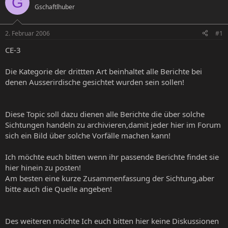
G
Gschaftlhuber
e
e
l
l
l
l
2. Februar 2006
#1
e
t
r
a
CE-3
m
Die Kategorie der drittten Art beinhaltet alle Berichte bei
denen Ausserirdische gesichtet wurden sein sollen!
Diese Topic soll dazu dienen alle Berichte die über solche
Sichtungen handeln zu archivieren,damit jeder hier im Forum
sich ein Bild über solche Vorfälle machen kann!
Ich möchte euch bitten wenn ihr passende Berichte findet sie
hier hinein zu posten!
Am besten eine kurze Zusammenfassung der Sichtung,aber
bitte auch die Quelle angeben!
Des weiteren möchte Ich euch bitten hier keine Diskussionen