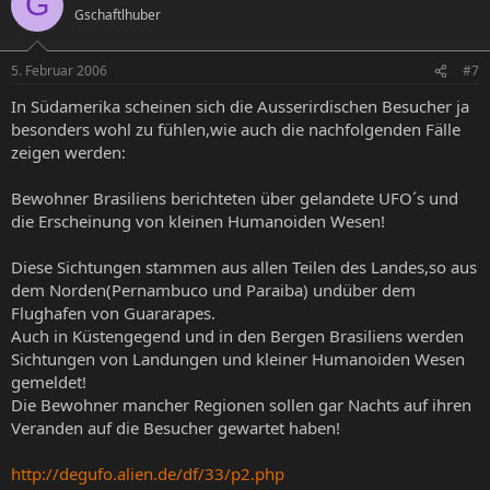
G
‚Schöpfung’ im UFO-Phänomen präsentiert. Vielleicht
Gschaftlhuber
ist es ja wirklich so, das UFOs Vehikel aus einer
möglichen Zukunft sind und die ‚Außerirdischen’
nichts weiter als gentechnisch veränderte, ‚neue’
5. Februar 2006
#7
Menschenrassen?!
In Südamerika scheinen sich die Ausserirdischen Besucher ja
besonders wohl zu fühlen,wie auch die nachfolgenden Fälle
zeigen werden:
Bewohner Brasiliens berichteten über gelandete UFO´s und
die Erscheinung von kleinen Humanoiden Wesen!
Diese Sichtungen stammen aus allen Teilen des Landes,so aus
dem Norden(Pernambuco und Paraiba) undüber dem
Flughafen von Guararapes.
Auch in Küstengegend und in den Bergen Brasiliens werden
Sichtungen von Landungen und kleiner Humanoiden Wesen
gemeldet!
Die Bewohner mancher Regionen sollen gar Nachts auf ihren
Veranden auf die Besucher gewartet haben!
http://degufo.alien.de/df/33/p2.php