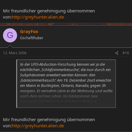
Wesen, dass sie am nächsten Morgen früh aufstehen
müsse und es sich doch nun bitte aus dem Staub
Mir freundlicher genehmigung übernommen
machen möchte.
von:
http://greyhunter.alien.de
Zeitgleich erschien ihre Mutter, da sie den Eindruck
gehabt hat, von ihrer Tochter gerufen zu werden. Beide
GrayFox
G
bemerkten eine ungewöhnliche Kälte im Raum, der Kopf
Gschaftlhuber
war nun nicht mehr zu sehen. Die Mutter forderte das
Wesen auch auf sich zu entfernen und scheinbar wich
der Alien tatsächlich der geballten Frauenpower, wobei
12. März 2006
#16
sich die Kälte im Raum sofort in große Hitze
verwandelte.
In der UFO-Abduction-Forschung kennen wir ja die
nächtlichen ‚Schlafzimmerbesuche’, die nun durch ein
Subphänomen erweitert werden können: den
‚Gästezimmerbesuch’: Am 19. Dezember 2oo5 erwachte
ein Mann in Burlington, Ontario, Kanada, gegen 3h
morgens. Er vernahm Lärm in der Wohnung und wollte
nach dem rechten sehen. Im Gästezimmer [wie
passend!] erblickte er nun drei bronzefarbene
Zum Vergrößern anklicken....
Geschöpfe mit großen Köpfen und zierlichem Körper.
Die Eindringlinge schienen zuerst nicht auf ihn zu
reagieren, doch schon kurz darauf konnte er seine
Mir freundlicher genehmigung übernommen
Beine nicht mehr bewegen, in seinem Körper breitete
von:
http://greyhunter.alien.de
sich ein kribbelndes Gefühl aus und er fiel in