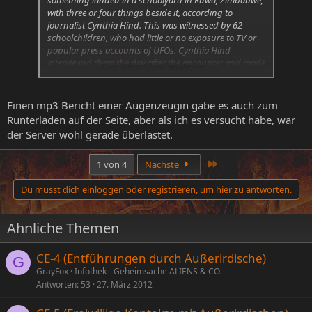
something landed in a schoolyard in Ruwa, Zimbabwe,
with three or four things beside it, according to
journalist Cynthia Hind. This was witnessed by 62
schoolchildren, who had little or no exposure to TV or
popular press accounts of UFOs. Cynthia Hind
interviewed them the day after the encounter and made
Zum Vergrößern anklicken....
them draw pictures of what they had seen.
Einen mp3 Bericht einer Augenzeugin gäbe es auch zum
Runterladen auf der Seite, aber als ich es versucht habe, war
der Server wohl gerade überlastet.
Letzte
1 von 4
Nächste
Du musst dich einloggen oder registrieren, um hier zu antworten.
Ähnliche Themen
CE-4 (Entführungen durch Außerirdische)
G
GrayFox
Infothek - Geheimsache ALIENS & CO.
Antworten
53
27. März 2012