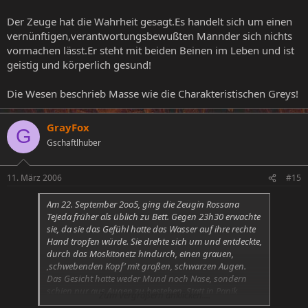
Der Zeuge hat die Wahrheit gesagt.Es handelt sich um einen
vernünftigen,verantwortungsbewußten Mannder sich nichts
vormachen lässt.Er steht mit beiden Beinen im Leben und ist
geistig und körperlich gesund!
Die Wesen beschrieb Masse wie die Charakteristischen Greys!
GrayFox
G
Gschaftlhuber
11. März 2006
#15
Am 22. September 2oo5, ging die Zeugin Rossana
Tejeda früher als üblich zu Bett. Gegen 23h30 erwachte
sie, da sie das Gefühl hatte das Wasser auf ihre rechte
Hand tropfen würde. Sie drehte sich um und entdeckte,
durch das Moskitonetz hindurch, einen grauen,
‚schwebenden Kopf’ mit großen, schwarzen Augen.
Das Gesicht hatte weder Mund noch Nase, sondern
schien nur aus Augen zu bestehen. Statt in Panik
Zum Vergrößern anklicken....
auszubrechen blieb die Frau cool und sagte dem