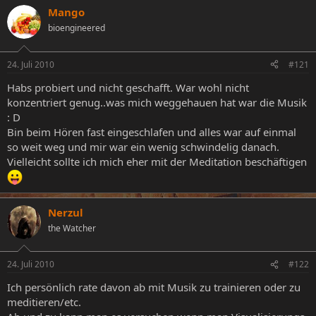
e
Mango
e
a
l
l
g
bioengineered
l
l
w
e
t
o
r
a
r
24. Juli 2010
#121
m
t
Habs probiert und nicht geschafft. War wohl nicht
e
konzentriert genug..was mich weggehauen hat war die Musik
: D
Bin beim Hören fast eingeschlafen und alles war auf einmal
so weit weg und mir war ein wenig schwindelig danach.
Vielleicht sollte ich mich eher mit der Meditation beschäftigen
Nerzul
the Watcher
24. Juli 2010
#122
Ich persönlich rate davon ab mit Musik zu trainieren oder zu
meditieren/etc.