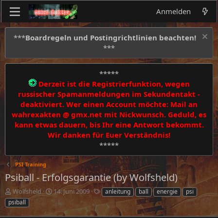
Anmelden
***
Boardregeln und Postingrichtlinien beachten!
***
*****
Derzeit ist die Registrierfunktion, wegen
russischer Spamanmeldungen im Sekundentakt -
deaktiviert. Wer einen Account möchte: Mail an
wahrexakten @ gmx.net mit Nickwunsch. Geduld, es
kann etwas dauern, bis Ihr eine Antwort bekommt.
Wir danken für Euer Verständnis!
*****
PSI Training
Psiball - Erfolgsgarantie (by Wolfsheld)
E
E
S
Wolfsheld
14. Juni 2009
anleitung
ball
energie
psi
r
r
c
psiball
s
s
h
t
t
l