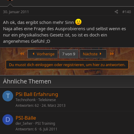
30. Januar 2011
#140
Ah ok, das ergibt schon mehr Sinn
Naja alles eine Frage des Ausprobierens und selbst wenn es
nur ein physikalisches Gesetz ist, so ist es doch ein
angenehmes Gefühl ;D
Erste
Letzte
Vorherige
7 von 9
Nächste
Du musst dich einloggen oder registrieren, um hier zu antworten.
Ähnliche Themen
PSi Ball Erfahrung
T
Technohonk
Telekinese
Antworten
62
24. März 2013
PSI-Bälle
D
der_Seher
PSI Training
Antworten
6
6. Juli 2011