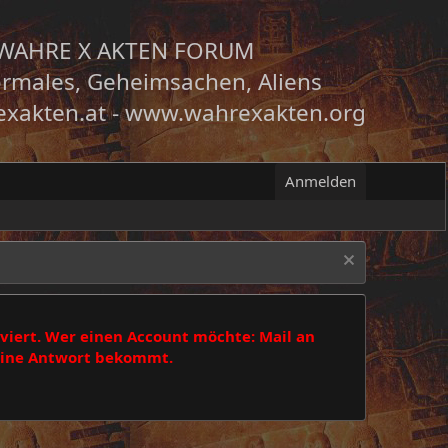
WAHRE X AKTEN FORUM
rmales, Geheimsachen, Aliens
xakten.at
-
www.wahrexakten.org
Anmelden
viert. Wer einen Account möchte: Mail an
 eine Antwort bekommt.