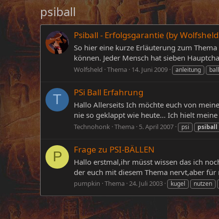
psiball
Psiball - Erfolgsgarantie (by Wolfsheld
So hier eine kurze Erläuterung zum Thema "
können. Jeder Mensch hat sieben Hauptchakr
Wolfsheld
Thema
14. Juni 2009
anleitung
ball
PSi Ball Erfahrung
T
Hallo Allerseits Ich möchte euch von meine
nie so geklappt wie heute... Ich hielt mei
Technohonk
Thema
5. April 2007
psi
psiball
Frage zu PSI-BÄLLEN
P
Hallo erstmal,ihr müsst wissen das ich noc
der euch mit diesem Thema nervt,aber für m
pumpkin
Thema
24. Juli 2003
kugel
nutzen