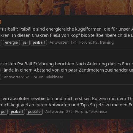
)
Psiball": Psibälle sind energiereiche kugelformen, die für unser 
en. In diesen Chakren fließt von Kopf bis Steißbeinbereich die 
Antworten: 174
Forum:
PSI Training
energie
psi
psiball
r ersten Psi Ball Erfahrung berichten Nach Anleitung dieses Foru
ne Hände in einem Abstand von ein paar Zentimetern zueinander un
Antworten: 62
Forum:
Telekinese
h ein absoluter newbie bin und mich erst seit Kurzem mit dem Th
ich liegt viel an euren Antworten und Tips.So jetzt zu meinen Fra
Antworten: 275
Forum:
Telekinese
psi
psiball
psibälle