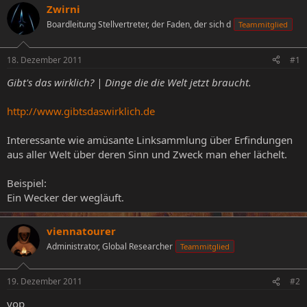
s
s
Zwirni
t
t
Boardleitung Stellvertreter, der Faden, der sich d
Teammitglied
e
e
l
l
l
l
18. Dezember 2011
#1
e
t
r
a
Gibt's das wirklich? | Dinge die die Welt jetzt braucht.
m
http://www.gibtsdaswirklich.de
Interessante wie amüsante Linksammlung über Erfindungen
aus aller Welt über deren Sinn und Zweck man eher lächelt.
Beispiel:
Ein Wecker der wegläuft.
viennatourer
Administrator, Global Researcher
Teammitglied
19. Dezember 2011
#2
yop