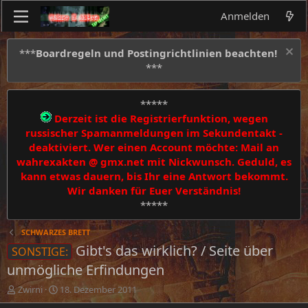
Anmelden
***
Boardregeln und Postingrichtlinien beachten!
***
*****
Derzeit ist die Registrierfunktion, wegen
russischer Spamanmeldungen im Sekundentakt -
deaktiviert. Wer einen Account möchte: Mail an
wahrexakten @ gmx.net mit Nickwunsch. Geduld, es
kann etwas dauern, bis Ihr eine Antwort bekommt.
Wir danken für Euer Verständnis!
*****
SCHWARZES BRETT
Gibt's das wirklich? / Seite über
SONSTIGE:
unmögliche Erfindungen
E
E
Zwirni
18. Dezember 2011
r
r