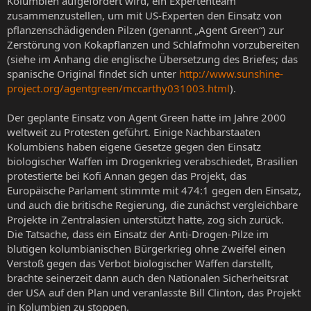
Kolumbien aufgefordert wird, ein Expertenteam
zusammenzustellen, um mit US-Experten den Einsatz von
pflanzenschädigenden Pilzen (genannt „Agent Green“) zur
Zerstörung von Kokapflanzen und Schlafmohn vorzubereiten
(siehe im Anhang die englische Übersetzung des Briefes; das
spanische Original findet sich unter
http://www.sunshine-
project.org/agentgreen/mccarthy031003.html
).
Der geplante Einsatz von Agent Green hatte im Jahre 2000
weltweit zu Protesten geführt. Einige Nachbarstaaten
Kolumbiens haben eigene Gesetze gegen den Einsatz
biologischer Waffen im Drogenkrieg verabschiedet, Brasilien
protestierte bei Kofi Annan gegen das Projekt, das
Europäische Parlament stimmte mit 474:1 gegen den Einsatz,
und auch die britische Regierung, die zunächst vergleichbare
Projekte in Zentralasien unterstützt hatte, zog sich zurück.
Die Tatsache, dass ein Einsatz der Anti-Drogen-Pilze im
blutigen kolumbianischen Bürgerkrieg ohne Zweifel einen
Verstoß gegen das Verbot biologischer Waffen darstellt,
brachte seinerzeit dann auch den Nationalen Sicherheitsrat
der USA auf den Plan und veranlasste Bill Clinton, das Projekt
in Kolumbien zu stoppen.