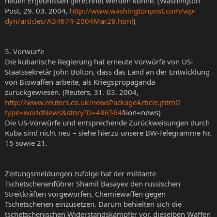
neuen Ergebnissen gerechnet werden könne. (Washington
Post, 29. 03. 2004,
http://www.washingtonpost.com/wp-
dyn/articles/A34674-2004Mar29.html
)
5. Vorwürfe
Die kubanische Regierung hat erneute Vorwürfe von US-
Staatssekretär John Bolton, dass das Land an der Entwicklung
von Biowaffen arbeite, als Kriegspropaganda
zurückgewiesen. (Reuters, 31. 03. 2004,
http://www.reuters.co.uk/newsPackageArticle.jhtml?
type=worldNews&storyID=486564
§ion=news)
Die US-Vorwürfe und entsprechende Zurückweisungen durch
Kuba sind nicht neu – siehe hierzu unsere BW-Telegramme Nr.
15 sowie 21.
Zeitungsmeldungen zufolge hat der militante
Tschetschenenführer Shamil Basayev den russischen
Streitkräften vorgeworfen, Chemiewaffen gegen
Tschetschenen einzusetzen. Darum behielten sich die
tschetschenischen Widerstandskämpfer vor, dieselben Waffen