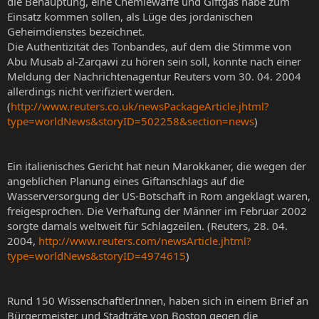
die Behauptung, eine Chemiewaffe und Giftgas habe zum
Einsatz kommen sollen, als Lüge des jordanischen
Geheimdienstes bezeichnet.
Die Authentizität des Tonbandes, auf dem die Stimme von
Abu Musab al-Zarqawi zu hören sein soll, konnte nach einer
Meldung der Nachrichtenagentur Reuters vom 30. 04. 2004
allerdings nicht verifiziert werden.
(
http://www.reuters.co.uk/newsPackageArticle.jhtml?
type=worldNews&storyID=502258&section=news
)
Ein italienisches Gericht hat neun Marokkaner, die wegen der
angeblichen Planung eines Giftanschlags auf die
Wasserversorgung der US-Botschaft in Rom angeklagt waren,
freigesprochen. Die Verhaftung der Männer im Februar 2002
sorgte damals weltweit für Schlagzeilen. (Reuters, 28. 04.
2004,
http://www.reuters.com/newsArticle.jhtml?
type=worldNews&storyID=4974615
)
Rund 150 WissenschaftlerInnen, haben sich in einem Brief an
Bürgermeister und Stadträte von Boston gegen die