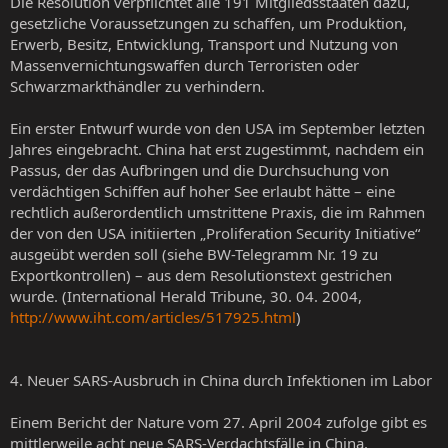
Die Resolution verpflichtet alle 191 Mitgliedsstaaten dazu,
gesetzliche Voraussetzungen zu schaffen, um Produktion,
Erwerb, Besitz, Entwicklung, Transport und Nutzung von
Massenvernichtungswaffen durch Terroristen oder
Schwarzmarkthändler zu verhindern.
Ein erster Entwurf wurde von den USA im September letzten
Jahres eingebracht. China hat erst zugestimmt, nachdem ein
Passus, der das Aufbringen und die Durchsuchung von
verdächtigen Schiffen auf hoher See erlaubt hätte – eine
rechtlich außerordentlich umstrittene Praxis, die im Rahmen
der von den USA initiierten „Proliferation Security Initiative“
ausgeübt werden soll (siehe BW-Telegramm Nr. 19 zu
Exportkontrollen) – aus dem Resolutionstext gestrichen
wurde. (International Herald Tribune, 30. 04. 2004,
http://www.iht.com/articles/517925.html
)
4. Neuer SARS-Ausbruch in China durch Infektionen im Labor
Einem Bericht der Nature vom 27. April 2004 zufolge gibt es
mittlerweile acht neue SARS-Verdachtsfälle in China.