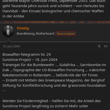
Adrienne Mayor. Overlook Press, September 2003. Das Buch
geht Tausende Jahre zurück und schildert – von Herkules bis
Hannibal – den Einsatz biologischer und chemischer Waffen
in der Antike
Trinity
Boardleitung, Motherboard
Teammitglied
18. Juni 2004
#3
Biowaffen-Telegramm Nr. 29
Sunshine-Project – 18. Juni 2004
Tränengas für die Bundeswehr ... Südafrika … Sarinbombe im
Irak …Topographie der US-Biowaffen-Forschung … irakischer
Raketenschrott in Rotterdam … Selbstkritik der NY Times
-- Erstellt mit Mitteln des Greenpeace Magazins, der Berghof
Stiftung für Konfliktforschung und der grassroots-foundation
--
Werden Sie Fördermitglied – Helfen Sie mit, die Arbeit des
Sunshine Project langfristig zu sichern! Mehr unter