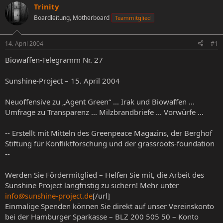
s
s
Trinity
t
t
Boardleitung, Motherboard
Teammitglied
e
e
l
l
l
l
14. April 2004
#1
e
t
r
a
Biowaffen-Telegramm Nr. 27
m
Sunshine-Project – 15. April 2004
Neuoffensive zu „Agent Green“ ... Irak und Biowaffen ...
Umfrage zu Transparenz ... Milzbrandbriefe ... Vorwürfe ...
-- Erstellt mit Mitteln des Greenpeace Magazins, der Berghof
Stiftung für Konfliktforschung und der grassroots-foundation
--
Werden Sie Fördermitglied – Helfen Sie mit, die Arbeit des
Sunshine Project langfristig zu sichern! Mehr unter
info@sunshine-project.de
[/url]
Einmalige Spenden können Sie direkt auf unser Vereinskonto
bei der Hamburger Sparkasse – BLZ 200 505 50 – Konto