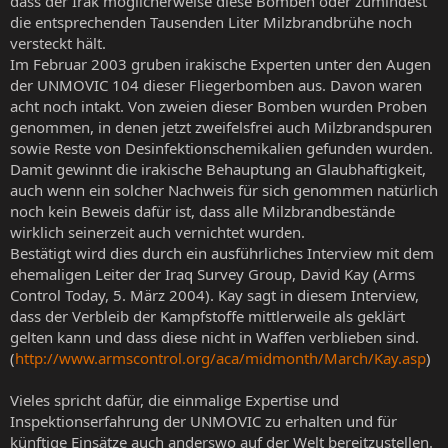
dass der Irak möglicherweise diese Bomben oder zumindest
die entsprechenden Tausenden Liter Milzbrandbrühe noch
versteckt hält.
Im Februar 2003 gruben irakische Experten unter den Augen
der UNMOVIC 104 dieser Fliegerbomben aus. Davon waren
acht noch intakt. Von zweien dieser Bomben wurden Proben
genommen, in denen jetzt zweifelsfrei auch Milzbrandspuren
sowie Reste von Desinfektionschemikalien gefunden wurden.
Damit gewinnt die irakische Behauptung an Glaubhaftigkeit,
auch wenn ein solcher Nachweis für sich genommen natürlich
noch kein Beweis dafür ist, dass alle Milzbrandbestände
wirklich seinerzeit auch vernichtet wurden.
Bestätigt wird dies durch ein ausführliches Interview mit dem
ehemaligen Leiter der Iraq Survey Group, David Kay (Arms
Control Today, 5. März 2004). Kay sagt in diesem Interview,
dass der Verbleib der Kampfstoffe mittlerweile als geklärt
gelten kann und dass diese nicht in Waffen verblieben sind.
(
http://www.armscontrol.org/aca/midmonth/March/Kay.asp
)
Vieles spricht dafür, die einmalige Expertise und
Inspektionserfahrung der UNMOVIC zu erhalten und für
künftige Einsätze auch anderswo auf der Welt bereitzustellen.