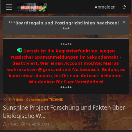
Anmelden
***
Boardregeln und Postingrichtlinien beachten!
***
*****
Derzeit ist die Registrierfunktion, wegen
russischer Spamanmeldungen im Sekundentakt -
deaktiviert. Wer einen Account möchte: Mail an
wahrexakten @ gmx.net mit Nickwunsch. Geduld, es
kann etwas dauern, bis Ihr eine Antwort bekommt.
Wir danken für Euer Verständnis!
*****
Infothek - Geheimsache TECHNIK
Sunshine Project Forschung und Fakten über
biologische W...
E
E
Trinity
14. April 2004
r
r