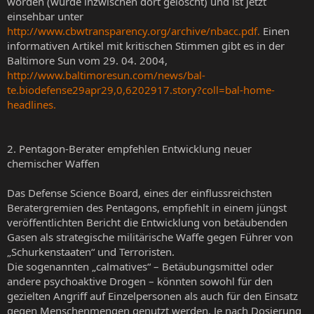
worden (wurde inzwischen dort gelöscht) und ist jetzt
einsehbar unter
http://www.cbwtransparency.org/archive/nbacc.pdf.
Einen
informativen Artikel mit kritischen Stimmen gibt es in der
Baltimore Sun vom 29. 04. 2004,
http://www.baltimoresun.com/news/bal-
te.biodefense29apr29,0,6202917.story?coll=bal-home-
headlines.
2. Pentagon-Berater empfehlen Entwicklung neuer
chemischer Waffen
Das Defense Science Board, eines der einflussreichsten
Beratergremien des Pentagons, empfiehlt in einem jüngst
veröffentlichten Bericht die Entwicklung von betäubenden
Gasen als strategische militärische Waffe gegen Führer von
„Schurkenstaaten“ und Terroristen.
Die sogenannten „calmatives“ – Betäubungsmittel oder
andere psychoaktive Drogen – könnten sowohl für den
gezielten Angriff auf Einzelpersonen als auch für den Einsatz
gegen Menschenmengen genutzt werden. Je nach Dosierung