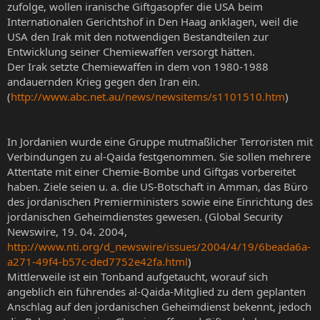
zufolge, wollen iranische Giftgasopfer die USA beim
Internationalen Gerichtshof in Den Haag anklagen, weil die
USA den Irak mit den notwendigen Bestandteilen zur
Entwicklung seiner Chemiewaffen versorgt hätten.
Der Irak setzte Chemiewaffen in dem von 1980-1988
andauernden Krieg gegen den Iran ein.
(
http://www.abc.net.au/news/newsitems/s1101510.htm
)
In Jordanien wurde eine Gruppe mutmaßlicher Terroristen mit
Verbindungen zu al-Qaida festgenommen. Sie sollen mehrere
Attentate mit einer Chemie-Bombe und Giftgas vorbereitet
haben. Ziele seien u. a. die US-Botschaft in Amman, das Büro
des jordanischen Premierministers sowie eine Einrichtung des
jordanischen Geheimdienstes gewesen. (Global Security
Newswire, 19. 04. 2004,
http://www.nti.org/d_newswire/issues/2004/4/19/6beada6a-
a271-49f4-b57c-ded7752e42fa.html
)
Mittlerweile ist ein Tonband aufgetaucht, worauf sich
angeblich ein führendes al-Qaida-Mitglied zu dem geplanten
Anschlag auf den jordanischen Geheimdienst bekennt, jedoch