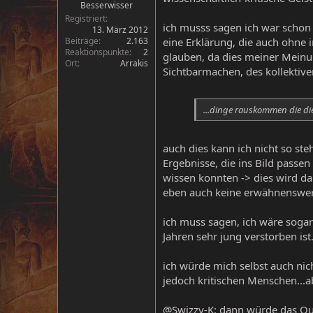
Besserwisser
Registriert
ich musss sagen ich war schon
13. März 2012
Beiträge
2.163
eine Erklärung, die auch ohne
Reaktionspunkte
2
glauben, da dies meiner Meinun
Ort
Arrakis
Sichtbarmachen, des kollektiven
...dinge rauskommen die die
auch dies kann ich nicht so st
Ergebnisse, die ins Bild passen
wissen konnten -> dies wird da
eben auch keine erwähnenswert
ich muss sagen, ich wäre soga
Jahren sehr jung verstorben ist.
ich würde mich selbst auch nich
jedoch kritischen Menschen...ab
@Swizzy-K: dann würde das Oui