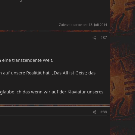
Zuletzt bearbeitet:
13. Juli 2014
#87
ch eine transzendente Welt.
f unsere Realität hat. „Das All ist Geist; das
o glaube ich das wenn wir auf der Klaviatur unseres
#88