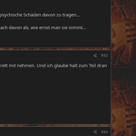
psychische Schäden davon zu tragen...
ach davon ab, wie ernst man sie nimmt...
#83
rett mit nehmen. Und ich glaube halt zum Teil dran
#84