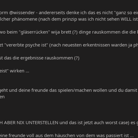
orm @wissender - andererseits denke ich das es nicht "ganz so einf
lcher phänomene (nach dem prinzip was ich nicht sehen WILL ist 
 wo beim "gläserrücken" wija brett (?) dinge rauskommen die die 
tzt "vererbte psyche ist" (nach neuesten erkentnissen warden ja 
ist das die ergebnisse rauskommen (?)
ist" wirken ...
ht und deine freunde das spielen/machen wollen und du damit nic
len
H ABER NIX UNTERSTELLEN und das ist jetzt auch worst case) es g
ne freunde voll aus dem häuschen von dem was passiert ist ...