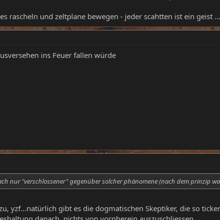
des rascheln und zeltplane bewegen - jeder scahtten ist ein geist ...
sversehen ins Feuer fallen würde
infach nur "verschlossener" gegenüber solcher phänomene (nach dem prinzip was
u, yzf...natürlich gibt es die dogmatischen Skeptiker, die so ticke
teshaltung danach, nichts von vornherein auszuschliessen...