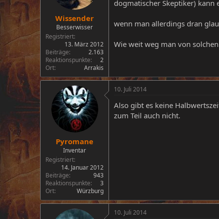
dogmatischer Skeptiker) kann 
Wissender
wenn man allerdings dran glau
Besserwisser
Registriert
Wie weit weg man von solchen 
13. März 2012
Beiträge
2.163
Reaktionspunkte
2
Ort
Arrakis
10. Juli 2014
Also gibt es keine Halbwertsze
zum Teil auch nicht.
Pyromane
Inventar
Registriert
14. Januar 2012
Beiträge
943
Reaktionspunkte
3
Ort
Würzburg
10. Juli 2014