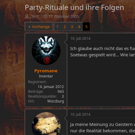
Party-Rituale und ihre Folgen
E
E
_THX_
17. Oktober 2005
r
r
Vorherige
1
2
3
4
5
s
s
t
t
e
e
10. Juli 2014
l
l
Ich glaube auch nicht das es fun
l
l
e
t
Soetwas gespielt wird... Wie l
r
a
m
Pyromane
Inventar
Registriert
14. Januar 2012
Beiträge
943
Reaktionspunkte
3
Ort
Würzburg
10. Juli 2014
Ja meine Meinung zu Geistern 
nur die Realität bekommen, die