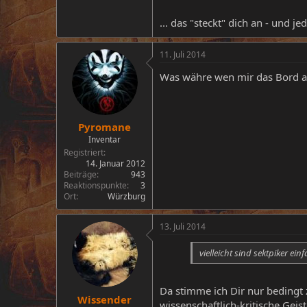
... das "steckt" dich an - und je
11. Juli 2014
Was währe wen mir das Bord au
Pyromane
Inventar
Registriert
14. Januar 2012
Beiträge
943
Reaktionspunkte
3
Ort
Würzburg
13. Juli 2014
vielleicht sind sektpiker e
Da stimme ich Dir nur bedingt z
Wissender
wissenschaftlich-kritische Geis