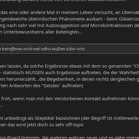
 das eine oder andere Mal in meinem Leben versucht, an Übernat
 irgendwelche überirdischen Phänomene auskam - beim Gläserrück
g nach sehr viel mit Autosuggestion und Microkontraktionen der 
 Unterbewusstseins aller Beteiligten...
 betroffenen nicht mal selbst wußten (über sich)
ehen lassen, da solche Ergebnisse etwas mit dem so genannten "Ch
 - statistisch MÜSSEN auch Ergebnisse auftreten, die der Wahrheit
nn herumerzählt...die Begebenheit, in denen nichts dergleichen g
en Antworten des "Geistes" auftraten)
r froh, wenn man mit den Verstorbenen Kontakt aufnehmen könnte
..
t unbedingt als Skeptiker bezeichnen (der Begriff ist mitllerweile
er das wird jetzt doch zu sehr off-topic
ja-Board brennen, die anderen währen sauer und es gäbe meine