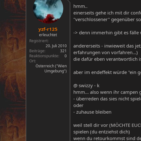
hmm..
einerseits gehe ich mit dir conf
"verschlossener" gegenüber so
yzf-r125
-> denn immerhin gibt es fälle
erleuchtet
Registriert
andererseits - inwieweit das je
20. Juli 2010
Beiträge
321
erfahrungen von vorfahren...)
Reaktionspunkte
0
die dafür eben verantwortlich 
Ort
Österreich ("Wien
Umgebung")
aber im endeffekt würde "ein ge
@ swizzy - k
hmm... also wenn ihr campen ge
- überreden das sies nicht spie
oder
- zuhause bleiben
weil stell dir vor (MÖCHTE EUC
spielen (du entziehst dich)
wenn du retourkommst sind dei