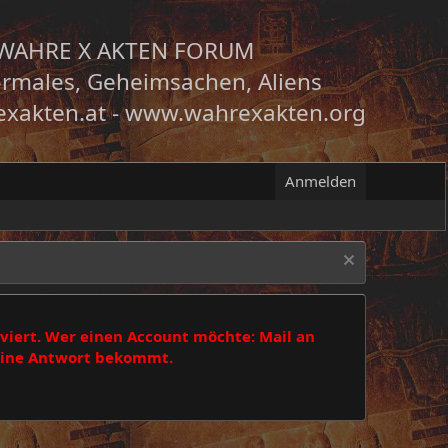
WAHRE X AKTEN FORUM
rmales, Geheimsachen, Aliens
xakten.at
-
www.wahrexakten.org
Anmelden
viert. Wer einen Account möchte: Mail an
 eine Antwort bekommt.