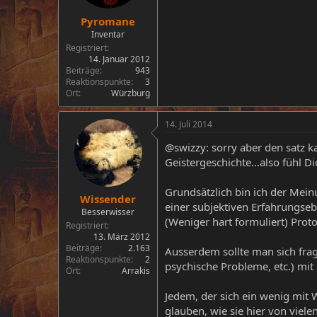
Pyromane
Inventar
Registriert
14. Januar 2012
Beiträge
943
Reaktionspunkte
3
Ort
Würzburg
14. Juli 2014
@swizzy: sorry aber den satz k
Geistergeschichte...also fühl D
Grundsätzlich bin ich der Mein
Wissender
einer subjektiven Erfahrungse
Besserwisser
(Weniger hart formuliert) Proto
Registriert
13. März 2012
Beiträge
2.163
Ausserdem sollte man sich frag
Reaktionspunkte
2
psychische Probleme, etc.) mit s
Ort
Arrakis
Jedem, der sich ein wenig mit 
glauben, wie sie hier von viele