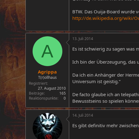
BTW. Das Ouija-Board wurde vo
http://de.wikipedia.org/wiki/O
13. Juli 2014
A
Es ist schwierig zu sagen was m
Ich bin der Überzeugung, das un
Agrippa
Da ich ein Anhänger der Hermeti
T(r)ollhaus
Universum ist geistig.“
Registriert
27. August 2010
Beiträge
165
De facto glaube ich an telepath
Reaktionspunkte
0
Bewusstseins so spielen können
14. Juli 2014
Es gibt definitiv mehr zwisch