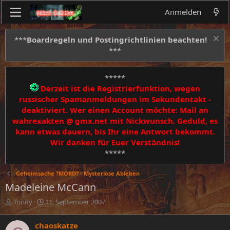
Anmelden
***
Boardregeln und Postingrichtlinien beachten!
***
*****
Derzeit ist die Registrierfunktion, wegen
russischer Spamanmeldungen im Sekundentakt -
deaktiviert. Wer einen Account möchte: Mail an
wahrexakten @ gmx.net mit Nickwunsch. Geduld, es
kann etwas dauern, bis Ihr eine Antwort bekommt.
Wir danken für Euer Verständnis!
*****
Geheimsache ?MORD? - Mysteriöse Ableben
Madeleine McCann
E
E
Trinity
11. September 2007
r
r
s
s
chaoskatze
t
t