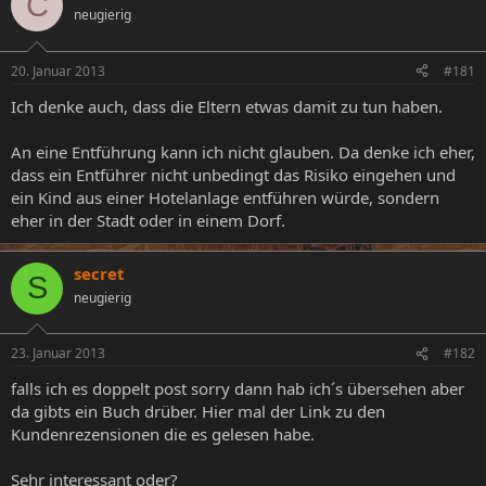
C
neugierig
e
e
l
l
l
l
20. Januar 2013
#181
e
t
r
a
Ich denke auch, dass die Eltern etwas damit zu tun haben.
m
An eine Entführung kann ich nicht glauben. Da denke ich eher,
dass ein Entführer nicht unbedingt das Risiko eingehen und
ein Kind aus einer Hotelanlage entführen würde, sondern
eher in der Stadt oder in einem Dorf.
secret
S
neugierig
23. Januar 2013
#182
falls ich es doppelt post sorry dann hab ich´s übersehen aber
da gibts ein Buch drüber. Hier mal der Link zu den
Kundenrezensionen die es gelesen habe.
Sehr interessant oder?