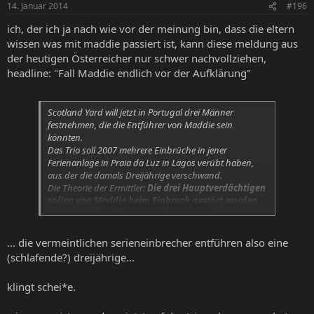
14. Januar 2014
#196
ich, der ich ja nach wie vor der meinung bin, dass die eltern
wissen was mit maddie passiert ist, kann diese meldung aus
der heutigen Österreicher nur schwer nachvollziehen,
headline: "Fall Maddie endlich vor der Aufklärung"
Scotland Yard will jetzt in Portugal drei Männer
festnehmen, die die Entführer von Maddie sein
könnten.
Das Trio soll 2007 mehrere Einbrüche in jener
Ferienanlage in Praia da Luz in Lagos verübt haben,
aus der die damals Dreijährige verschwand.
Die Theorie der Ermittler:
Die drei Hauptverdächtigen
sollen von Maddie beim Einbruch gestört worden
Zum Vergrößern anklicken....
sein
, weshalb sie das Mädchen in Panik entführt
haben.
Noch fehlt der britischen Polizei jedoch die Erlaubnis,
... die vermeintlichen serieneinbrecher entführen also eine
die Männer in Portugal zu befragen.
(schlafende?) dreijährige...
klingt schei*e.