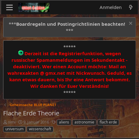
Anmelden
***
Boardregeln und Postingrichtlinien beachten!
***
*****
Derzeit ist die Registrierfunktion, wegen
russischer Spamanmeldungen im Sekundentakt -
deaktiviert. Wer einen Account möchte: Mail an
wahrexakten @ gmx.net mit Nickwunsch. Geduld, es
kann etwas dauern, bis Ihr eine Antwort bekommt.
Wir danken für Euer Verständnis!
*****
Geheimsache BLUE PLANET
Flache Erde Theorie
E
E
S
simi
9. Januar 2016
aliens
astronomie
flach erde
r
r
c
universum
wissenschaft
s
s
h
t
t
l