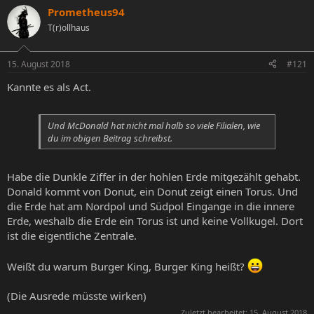
e
Prometheus94
e
a
l
l
g
T(r)ollhaus
l
l
w
e
t
o
r
a
r
15. August 2018
#121
m
t
Kannte es als Act.
e
Und McDonald hat nicht mal halb so viele Filialen, wie
du im obigen Beitrag schreibst.
Habe die Dunkle Ziffer in der hohlen Erde mitgezählt gehabt.
Donald kommt von Donut, ein Donut zeigt einen Torus. Und
die Erde hat am Nordpol und Südpol Eingange in die innere
Erde, weshalb die Erde ein Torus ist und keine Vollkugel. Dort
ist die eigentliche Zentrale.
Weißt du warum Burger King, Burger King heißt?
(Die Ausrede müsste wirken)
Zuletzt bearbeitet:
15. August 2018