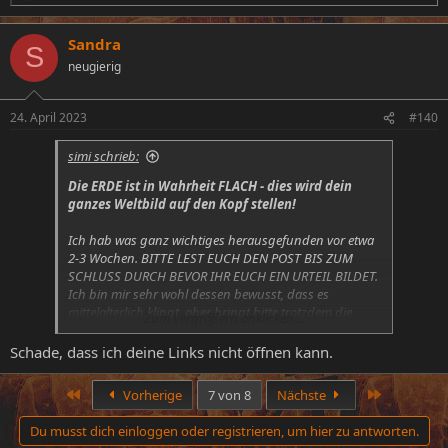
e
a
Sandra
k
S
t
neugierig
i
o
n
24. April 2023
#140
e
n
simi schrieb:
:
Die ERDE ist in Wahrheit FLACH - dies wird dein
ganzes Weltbild auf den Kopf stellen!
Ich hab was ganz wichtiges herausgefunden vor etwa
2-3 Wochen. BITTE LEST EUCH DEN POST BIS ZUM
SCHLUSS DURCH BEVOR IHR EUCH EIN URTEIL BILDET.
Ich bin mir sehr wohl dessen bewusst, dass es
mittelalterlich klingt, aber bringt bitte trotzdem die
Zum Vergrößern anklicken....
Geduld auf, bis zum Schluss zu lesen.
Schade, dass ich deine Links nicht öffnen kann.
-------
Erste
Letzte
Vorherige
7 von 8
Nächste
DIE NACHFOLGENDEN INFORMATIONEN WERDEN DEIN
GESAMTES WELTBILD (auch bezüglich Aliens)
Du musst dich einloggen oder registrieren, um hier zu antworten.
KOMPLETT AUF DEN KOPF STELLEN!