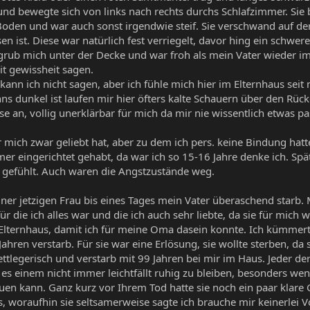
und bewegte sich von links nach rechts durchs Schlafzimmer. Sie 
oden und war auch sonst irgendwie steif. Sie verschwand auf de
en ist. Diese war natürlich fest verriegelt, davor hing ein schwe
rgrub mich unter der Decke und war froh als mein Vater wieder 
mit gewissheit sagen.
ann ich nicht sagen, aber ich fühle mich hier im Elternhaus seit 
 dunkel ist laufen mir hier öfters kalte Schauern über den Rück
e an, vollig unerklärbar für mich da mir nie wissentlich etwas pass
mich zwar geliebt hat, aber zu dem ich pers. keine Bindung hat
r eingerichtet gehabt, da war ich so 15-16 Jahre denke ich. Spät
 gefühlt. Auch waren die Angstzustände weg.
iner jetzigen Frau bis eines Tages mein Vater überaschend starb
r die ich alles war und die ich auch sehr liebte, da sie für mich 
Elternhaus, damit ich für meine Oma dasein konnte. Ich kümmert
5 Jahren verstarb. Für sie war eine Erlösung, sie wollte sterben, da
ettlegerisch und verstarb mit 99 Jahren bei mir im Haus. Jeder d
es einem nicht immer leichtfällt ruhig zu bleiben, besonders we
 tuen kann. Ganz kurz vor Ihrem Tod hatte sie noch ein paar klare
 woraufhin sie seltsamerweise sagte ich brauche mir keinerlei 