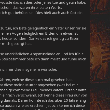
wusste das ich dies oder jenes tue und getan habe,
schön, das waren ihre letzten Worte.
ich gut behütet sei. Dies hielt auch auch fast ein
u tun, ich Bete gelegentlich ein Vater unser für sie
inen Augen lediglich ein Bitten um etwas ist.
uns heute, sondern Danke das ich genug zu Essen
 mich gesorgt hat.
se unerklärlichen Angstzustände an und ich fühle
m Sterbezimmer bete ich dann meist und fühle mich
n ich mir dies insgeheim wünsche.
fahren, welche diese auch mal gesehen hat.
hat diese meine Mutter angesehen (was bei mir
 Leben gekommene Frau meines Vaters. Erzählt hatte
n einfach verschwand. Ich kenne diese Frau nur von
ng damals. Daher konnte ich das über 20 Jahre lang
 aussah wie sie erschien, jedoch kenne ich diese