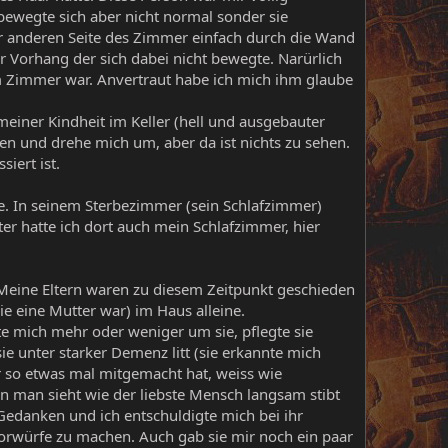
bewegte sich aber nicht normal sonder sie
r anderen Seite des Zimmer einfach durch die Wand
rer Vorhang der sich dabei nicht bewegte. Narürlich
im Zimmer war. Anvertraut habe ich mich ihm glaube
meiner Kindheit im Keller (hell und ausgebauter
en und drehe mich um, aber da ist nichts zu sehen.
iert ist.
te. In seinem Sterbezimmer (sein Schlafzimmer)
er hatte ich dort auch mein Schlafzimmer, hier
. Meine Eltern waren zu diesem Zeitpunkt geschieden
wie eine Mutter war) im Haus alleine.
e mich mehr oder weniger um sie, pflegte sie
 sie unter starker Demenz litt (sie erkannte mich
er so etwas mal mitgemacht hat, weiss wie
nn man sieht wie der liebste Mensch langsam stibt
 Gedanken und ich entschuldigte mich bei ihr
Vorwürfe zu machen. Auch gab sie mir noch ein paar