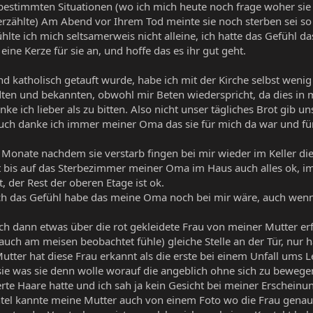
bestimmten Situationen (wo ich mich heute noch frage woher sie 
rzählte) Am Abend vor Ihrem Tod meinte sie noch sterben sei so 
lte ich mich seltsamerweis nicht alleine, ich hatte das Gefühl das 
eine Kerze für sie an, und hoffe das es ihr gut geht.
 katholisch getauft wurde, habe ich mit der Kirche selbst wenig z
en und bekannten, obwohl mir Beten wiederspricht, da dies in me
ke ich lieber als zu bitten. Also nicht unser tägliches Brot gib 
Auch danke ich immer meiner Oma das sie für mich da war und für
Monate nachdem sie verstarb fingen bei mir wieder im Keller die
t bis auf das Sterbezimmer meiner Oma im Haus auch alles ok, i
, der Rest der oberen Etage ist ok.
 ich das Gefühl habe das meine Oma noch bei mir wäre, auch wen
h dann etwas über die rot gekleidete Frau von meiner Mutter er
uch am meisen beobachtet fühle) gleiche Stelle an der Tür, nur 
Mutter hat diese Frau erkannt als die erste bei einem Unfall ums
sie was sie denn wolle worauf die angeblich ohne sich zu bewege
rte Haare hatte und ich sah ja kein Gesicht bei meiner Erscheinu
tel kannte meine Mutter auch von einem Foto wo die Frau genauso