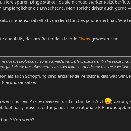
t. Tiere spüren Dinge stärker, da sie nicht so starker Reizüberfl
ch empfänglicher als Erwachsene. Man spricht daher auch gerne
ß, ist ebenso rätselhaft, da dein Hund es ja ignoriert hat. WIe 
e ebenfalls, das am Bettende sitzende
Etwas
gewesen sein.
ung das die Evolutionstheorie schwachsinn ist, habe...mit der Kirche selbst nich
m gibt als wir uns überhaupt vorstellen können und die wir mit unseren Sinne
tion als auch Schöpfung sind erklärende Versuche, das was wir 
rklärungsansätze.​
wenn nur ein Arzt einweisen (und ich bin kein Arzt
) darum, s
gebildet hast, muss es dafür ja auch eine rationale Erklärung geben
rbaut? Von wem?​