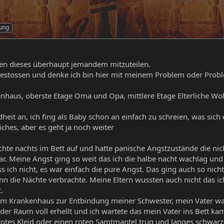
nung
en dieses überhaupt jemandem mitzuteilen.
estossen und denke ich bin hier mit meinem Problem oder Problem
nhaus, oberste Etage Oma und Opa, mittlere Etage Elterliche W
ndheit an, ich fing als Baby schon an einfach zu schreien, was sich
ches, aber es geht ja noch weiter
chte nachts im Bett auf und hatte panische Angstzustände die ni
ar. Meine Angst ging so weit das ich die halbe nacht wachlag un
ch nicht, es war einfach die pure Angst. Das ging auch so nicht 
nn die Nächte verbrachte. Meine Eltern wussten auch nicht das i
.
im Krankenhaus zur Entbindung meiner Schwester, mein Vater war
der Raum voll erhellt und ich wartete das mein Vater ins Bett kam
 rotes Kleid oder einen roten Samtmantel trug und langes schwarz