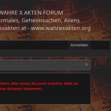
WAHRE X AKTEN FORUM
rmales, Geheimsachen, Aliens
xakten.at
-
www.wahrexakten.org
Anmelden
viert. Wer einen Account möchte: Mail an
 eine Antwort bekommt.