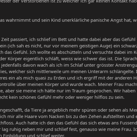
wester der Verstorbenen ist zu welcher ich gar keinen Kontakt hab
as wahrnimmt und sein Kind unerklärliche panische Angst hat, 
n Zeit passiert, ich schlief im Bett und hatte dabei aber das Gefü
ein (ich sah es nicht, nur vor meinem geistigen Auge) ein schwa
h das Gefühl. Ich wollte es abschütteln und versuchte dabei im K
r Körper eigentlich schläft, weiss wie schwer das ist. Die Sprach
 jedenfalls davon wach als ich im Schlaf unter grösster Anstreng
lies, welcher sich mittlerweile um meinen Unterarm schlängelt
eres ein als mich quasi zu Erden und ich ergriff mit der anderen 
ntrolle über meinen Körper und wurde wach. Meiner Frau macht
te, aber sie meine ich hätte nur im Traum gesprochen. Wir haben u
ht kein schönes Gefühl mehr oder weniger hilflos zu sein.
geschafft, da Tiere ja angeblich mehr spüren oder sehen als Men
ich mir alle Haare vom Nacken bis zu den Zehen aufstellten und ei
hfloss. Auch hatte ich den das Gefühl das sich etwas ans Fussend
 lag ruhig neben mir und schlief fest, genauso wie meine Frau. Ic
n Einbildung und schlief weiter.