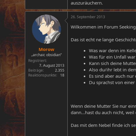
auszuräuchern.
26. September 2013
Wilkommen im Forum Seeking
Das ist echt ne lange Geschichte
Morow
Was war denn im Kell
„archaic obsidian”
Was für ein Unfall war
Registriert
Kann sich deine Mutter
7. August 2013
Also du/ihr lebt in d
Beiträge
2.355
Reaktionspunkte
18
Es sind aber auch nur
Du sprachst von einer
Wenn deine Mutter Sie nur einm
dann...hast du auch nicht, wei
Das mit dem Nebel finde ich s