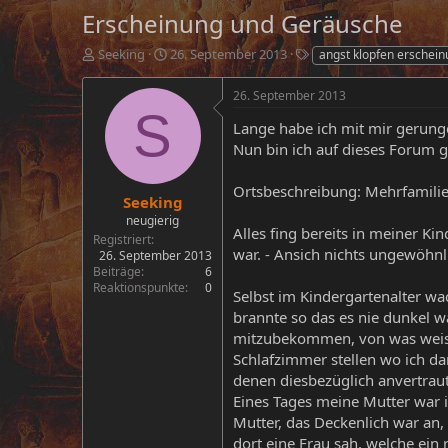
Erscheinung und Geräusche
E
E
S
Seeking
26. September 2013
angst klopfen erschei
r
r
c
s
s
h
26. September 2013
t
t
l
S
e
e
a
Lange habe ich mit mir gerung
l
l
g
Nun bin ich auf dieses Forum g
l
l
w
e
t
o
Ortsbeschreibung: Mehrfamilie
r
a
r
Seeking
m
t
neugierig
Alles fing bereits in meiner Ki
e
Registriert
war. - Ansich nichts ungewöhnli
26. September 2013
Beiträge
6
Reaktionspunkte
0
Selbst im Kindergartenalter wa
brannte so das es nie dunkel w
mitzubekommen, von was weiss i
Schlafzimmer stellen wo ich da
denen diesbezüglich anvertraut
Eines Tages meine Mutter war 
Mutter, das Deckenlich war an, 
dort eine Frau sah, welche ein