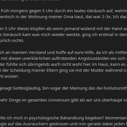
 früh morgens gegen 5 Uhr durch ein lautes Geräusch auf, welch
hentisch in der Wohnung meiner Oma haut, das war 2-3x. Ich da
n 5 Uhr dieses klopfen als wenn jemand wütend mit der Hand auf
 das Geräusch kam was mich wieder weckte, ging ich erstmal in d
rlich nichts.
ich an meinem Verstand und hoffe auf eure Hilfe, da ich als mittl
 mit diesen unerklärlichen auftretenden Angstzuständen wo sich e
 fühlte sich übringends auch nicht wohl hier im Haus, kann es a
ei der Scheidung meiner Eltern ging sie mit der Mutter während ic
ht wissen.
gesagt Gottesgläubig, bin sogar der Meinung das die Evolutionsth
 mehr Dinge im gesamten Universum gibt als wir uns überhaupt v
sollte ich mich in psychologische Bahandlung begeben? Momentan b
le auf das Ausräuchern gestossen und min gerade dabei jeden 