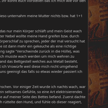
. Ihr könnt euch vorstellen das ich mich wie vor den
wieso unternahm meine Mutter nichts bzw. hat 1+1
hl das nur mein Körper schläft und mein Geist wach
rzer Nebel wollte meine Hand greifen bzw. durch
örperschlaf zu sprechen, jeder der mal versucht hat
e ist dann mehr ein gekeuche als eine richtige
ung sagte "Verschwinde zurück in die Hölle), was
e. Ich musste wach werden um mich wehren zu
Hand das Bettgestell welches aus Metall besteht.
 ich Vrowürfe weil diese mich nicht umgehend
ns geeinigt das falls so etwas wieder passiert ich
schen. Vor einiger Zeit wurde ich nachts wach, war
n seltsames Gefühle, so eine Art elektrisierendes
e auf meiner Seite des Bettes befand. Zuerst dachte
h rüttelte den Hund, und fühle ob dieser reagiert,