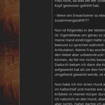
Foto nicht, da dies bei der Sch
Kopf gestossen gefühlt hab.
- Wenn ein Erwachsener so etw
zusammengezählt???
Nun ist folgendes in der letzte
ist. Irgendetwas um genau zu s
meine Hand eindringen hatte ic
bewusst zu sprechen während de
Artikulation. Meine Frau wurde
den Nebel aber unbeeindruckt 
können, da fiel mir nichts bess
Dadurch bekam ich dann die Ko
aufgeweckt hat als sie dies hör
umgehend geweckt werde, ist ec
Nun habe ich mir einen Hund an
im halbschlaf und merkte wie s
Kribbeln in meinen Körper durc
ich natürlich an den Hund, aber
aber nichts. Daher dachte ich a