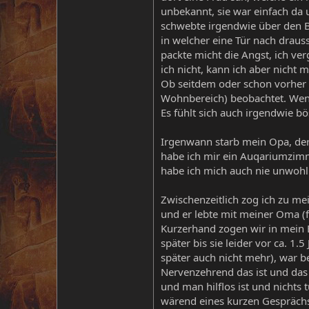
unbekannt, sie war einfach da 
schwebte irgendwie über den B
in welcher eine Tür nach drauss
packte micht die Angst, ich ve
ich nicht, kann ich aber nicht 
Ob seitdem oder schon vorher k
Wohnbereich) beobachtet. Wenns
Es fühlt sich auch irgendwie bös
Irgenwann starb mein Opa, der 
habe ich mir ein Auqariumzimme
habe ich mich auch nie unwohl
Zwischenzeitlich zog ich zu me
und er lebte mit meiner Oma (fü
Kurzerhand zogen wir in mein 
später bis sie leider vor ca. 1.
später auch nicht mehr), war b
Nervenzehrend das ist und das 
und man hilflos ist und nichts
wärend eines kurzen Gesprächs,