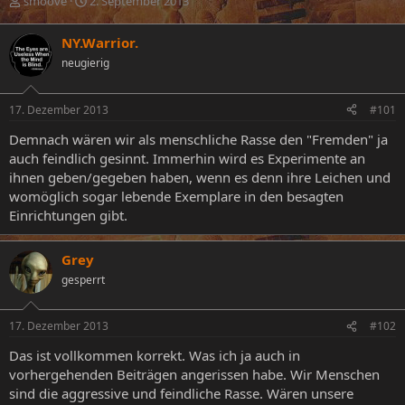
E
E
smoove
2. September 2013
r
r
s
s
NY.Warrior.
t
t
neugierig
e
e
l
l
l
l
17. Dezember 2013
#101
e
t
r
a
Demnach wären wir als menschliche Rasse den "Fremden" ja
m
auch feindlich gesinnt. Immerhin wird es Experimente an
ihnen geben/gegeben haben, wenn es denn ihre Leichen und
womöglich sogar lebende Exemplare in den besagten
Einrichtungen gibt.
Grey
gesperrt
17. Dezember 2013
#102
Das ist vollkommen korrekt. Was ich ja auch in
vorhergehenden Beiträgen angerissen habe. Wir Menschen
sind die aggressive und feindliche Rasse. Wären unsere