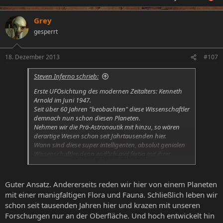
Grey
gesperrt
18. Dezember 2013
#107
Steven Inferno schrieb:
Erste UFOsichtung des modernen Zeitalters: Kenneth
Arnold im Juni 1947.
Seit über 60 Jahren "beobachten" diese Wissenschaftler
demnach nun schon diesen Planeten.
Nehmen wir die Prä-Astronautik mit hinzu, so wären
derartige Wesen schon seit Jahrtausenden hier.
Wann sind diese super intelligenten, absolut genialen
Wissenschaftler denn endlich mal fertig mit ihrer
Zum Vergrößern anklicken....
Langzeitstudie?
Guter Ansatz. Andererseits reden wir hier von einem Planeten
mit einer manigfaltigen Flora und Fauna. Schließlich leben wir
schon seit tausenden Jahren hier und krazen mit unseren
Forschungen nur an der Oberfläche. Und hoch entwickelt hin