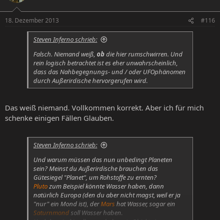
18. Dezember 2013
#116
Steven Inferno schrieb:
Falsch. Niemand weiß,
ob
die hier rumschwirren. Und
rein logisch betrachtet ist es eher unwahrscheinlich,
dass das Nahbegegnungs- und / oder UFOphänomen
durch Außerirdische hervorgerufen wird.
Das weiß niemand. Vollkommen korrekt. Aber ich für mich
schenke einigen Fällen Glauben.
Steven Inferno schrieb:
Und warum müssen das nun unbedingt Planeten
sein? Meinst du Außerirdische brauchen das
Gütesiegel "Planet", um Rohstoffe zu ernten?
Pluto
zum Beispiel könnte Wasser haben, dann
natürlich Europa (den du aber nicht magst, weil er ja
"nur" ein Mond ist), der
Mars
hat Wasser, sogar ein
Saturnmond
soll Wasser haben.