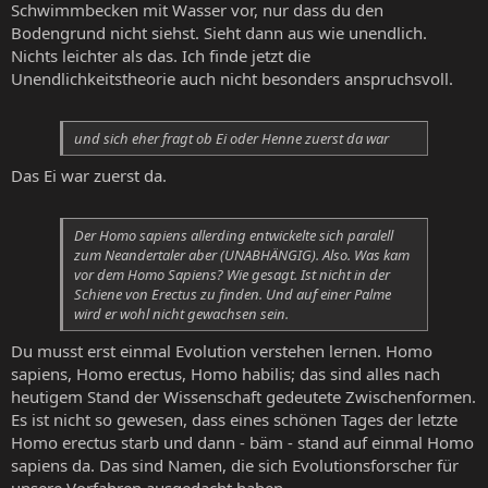
Schwimmbecken mit Wasser vor, nur dass du den
Bodengrund nicht siehst. Sieht dann aus wie unendlich.
Nichts leichter als das. Ich finde jetzt die
Unendlichkeitstheorie auch nicht besonders anspruchsvoll.
und sich eher fragt ob Ei oder Henne zuerst da war
Das Ei war zuerst da.
Der Homo sapiens allerding entwickelte sich paralell
zum Neandertaler aber (UNABHÄNGIG). Also. Was kam
vor dem Homo Sapiens? Wie gesagt. Ist nicht in der
Schiene von Erectus zu finden. Und auf einer Palme
wird er wohl nicht gewachsen sein.
Du musst erst einmal Evolution verstehen lernen. Homo
sapiens, Homo erectus, Homo habilis; das sind alles nach
heutigem Stand der Wissenschaft gedeutete Zwischenformen.
Es ist nicht so gewesen, dass eines schönen Tages der letzte
Homo erectus starb und dann - bäm - stand auf einmal Homo
sapiens da. Das sind Namen, die sich Evolutionsforscher für
unsere Vorfahren ausgedacht haben.