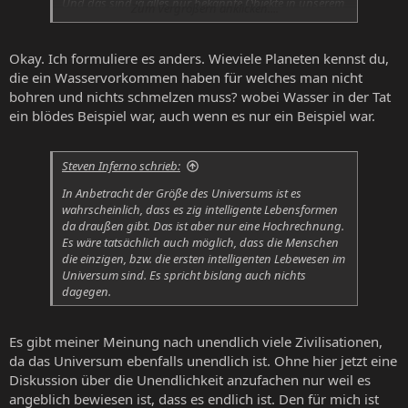
Und das sind ja alles nur bekannte Objekte in unserem
Zum Vergrößern anklicken....
Sonnensystem. Eine außerirdische Zivilisation -
Lichtjahre von uns entfernt - wird auf dem Weg zu uns
massenhaft andere Planeten, Monde, Planetoiden,
Okay. Ich formuliere es anders. Wieviele Planeten kennst du,
Zwergplaneten oder Asteroiden passieren. Und auf
die ein Wasservorkommen haben für welches man nicht
denen werden sich je nach Lage entsprechende
bohren und nichts schmelzen muss? wobei Wasser in der Tat
Rohstoffe finden. Dazu müssen die nicht bis zur Erde.
ein blödes Beispiel war, auch wenn es nur ein Beispiel war.
Steven Inferno schrieb:
In Anbetracht der Größe des Universums ist es
wahrscheinlich, dass es zig intelligente Lebensformen
da draußen gibt. Das ist aber nur eine Hochrechnung.
Es wäre tatsächlich auch möglich, dass die Menschen
die einzigen, bzw. die ersten intelligenten Lebewesen im
Universum sind. Es spricht bislang auch nichts
dagegen.
Es gibt meiner Meinung nach unendlich viele Zivilisationen,
da das Universum ebenfalls unendlich ist. Ohne hier jetzt eine
Diskussion über die Unendlichkeit anzufachen nur weil es
angeblich bewiesen ist, dass es endlich ist. Den für mich ist