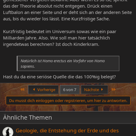
das der Theorie absolut nicht entgegen. Drück einen
Luftbalon an einer Seite und er deht sich an der anderen Seite
aus, bis du wieder los lässt. Eine Kurzfristige Sache.
Kurzfristig bedeutet im Universum sowas wie ein paar
Milliarden Jahre. Also. Wie soll man hier tatsächlich
irgendetwas berechnen? Ist doch Kinderkram.
Natürlich ist Homo erectus ein Vorfahr von Homo
sapiens.
Hast du da eine seriöse Quelle die das 100%ig belegt?
Erste
Letzte
Vorherige
6 von 7
Nächste
Du musst dich einloggen oder registrieren, um hier zu antworten.
Ähnliche Themen
Geologie, die Entstehung der Erde und des