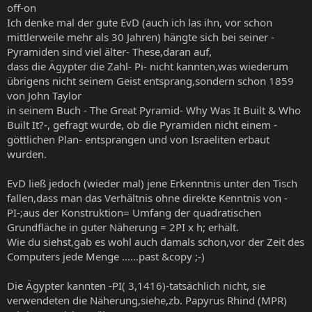
off-on
Ich denke mal der gute EvD (auch ich las ihn, vor schon
mittlerweile mehr als 30 Jahren) hängte sich bei seiner -
Pyramiden sind viel älter- These,daran auf,
dass die Ägypter die Zahl- Pi- nicht kannten,was wiederum
übrigens nicht seinem Geist entsprang,sondern schon 1859
von John Taylor
in seinem Buch - The Great Pyramid- Why Was It Built & Who
Built It?-, gefragt wurde, ob die Pyramiden nicht einem -
göttlichen Plan- entsprangen und von Israeliten erbaut
wurden.
EvD ließ jedoch (wieder mal) jene Erkenntnis unter den Tisch
fallen,dass man das Verhältnis ohne direkte Kenntnis von -
PI-;aus der Konstruktion= Umfang der quadratischen
Grundfläche in guter Näherung = 2PI x h; erhält.
Wie du siehst,gab es wohl auch damals schon,vor der Zeit des
Computers jede Menge ......past &copy ;-)
Die Ägypter kannten -PI( 3,1416)-tatsächlich nicht, sie
verwendeten die Näherung,siehe,zb. Papyrus Rhind (MPR)