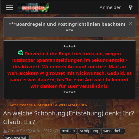
Anmelden
***
Boardregeln und Postingrichtlinien beachten!
***
*****
Derzeit ist die Registrierfunktion, wegen
russischer Spamanmeldungen im Sekundentakt -
deaktiviert. Wer einen Account möchte: Mail an
wahrexakten @ gmx.net mit Nickwunsch. Geduld, es
kann etwas dauern, bis Ihr eine Antwort bekommt.
Wir danken für Euer Verständnis!
*****
Geheimsache GESCHICHTE & WELTGESCHEHEN
An welche Schöpfung (Entstehung) denkt Ihr?
Glaubt Ihr?
E
E
S
Amun Re
4. Juli 2012
mythen
schöpfung
wiederkehr
r
r
c
wissenschaft