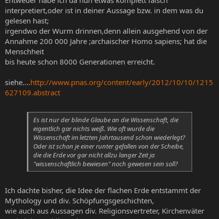
Entweder habe ich da nun etwas komplett falsch
interpretiert,oder ist in deiner Aussage bzw. in dem was du
gelesen hast;
irgendwo der Wurm drinnen,denn allein ausgehend von der
Annahme 200 000 Jahre ;archaischer Homo sapiens; hat die
Menschheit
bis heute schon 8000 Generationen erreicht.
siehe....
http://www.pnas.org/content/early/2012/10/10/1215
627109.abstract
Es ist nur der blinde Glaube an die Wissenschaft, die
eigentlich gar nichts weiß. Wie oft wurde die
Wissenschaft im letzten Jahrtausend schon wiederlegt?
Oder ist schon je einer runter gefallen von der Scheibe,
die die Erde vor gar nicht allzu langer Zeit ja
"wissenschaftlich bewiesen" noch gewesen sein soll?
Ich dachte bisher, die Idee der flachen Erde entstammt der
Mythology und div. Schöpfungsgeschichten,
wie auch aus Aussagen div. Religionsvertreter, Kirchenväter