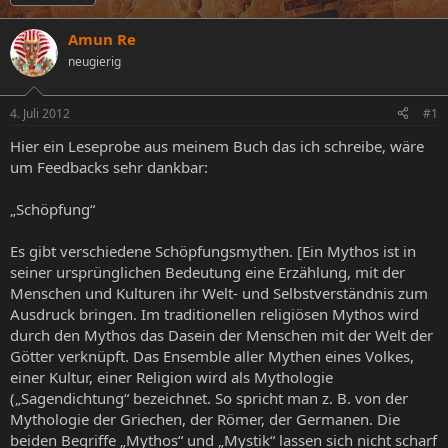
s
s
h
t
t
l
Amun Re
e
e
a
l
neugierig
l
g
l
l
w
e
t
o
4. Juli 2012
#1
r
a
r
m
t
Hier ein Leseprobe aus meinem Buch das ich schreibe, wäre
e
um Feedbacks sehr dankbar:
„Schöpfung“
Es gibt verschiedene Schöpfungsmythen. [Ein Mythos ist in
seiner ursprünglichen Bedeutung eine Erzählung, mit der
Menschen und Kulturen ihr Welt- und Selbstverständnis zum
Ausdruck bringen. Im traditionellen religiösen Mythos wird
durch den Mythos das Dasein der Menschen mit der Welt der
Götter verknüpft. Das Ensemble aller Mythen eines Volkes,
einer Kultur, einer Religion wird als Mythologie
(„Sagendichtung“ bezeichnet. So spricht man z. B. von der
Mythologie der Griechen, der Römer, der Germanen. Die
beiden Begriffe „Mythos“ und „Mystik“ lassen sich nicht scharf