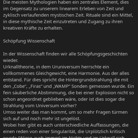
Die meisten Mythologien haben ein zentrales Element, dies
im Gegensatz zu unserem linearem Erleben von Zeit und
zyklisch verlaufenden mystischen Zeit. Rituale sind ein Mittel,
in diese mythische Zeit einzutreten und Zugang zu ihren
kreativen Kräfte zu erhalten.
Schöpfung Wissenschaft
In der Wissenschaft finden wir alle Schöpfungsgeschichten
wieder.
Urknalltheorie, in dem Uruniversum herrschte ein
vollkommenes Gleichgewicht, eine Harmonie. Aus der alles
entstand. Für dies spricht die Hintergrundstrahlung die mit
den „Cobe“, „Firas“ und „WAMP“ Sonden gemessen wurde. Ein
fein säuberliche Abstimmung, die bei einer Explosion nicht so
schon angeordnet geblieben wäre, oder ist dies sogar die
Strahlung vom Universum vorher?
Umso weiter das man kommt, um so mehr Fragen türmen
sich auf und noch mehr ist ungelöst.
Wobei hier gibt es auch unterschiedliche Auffassungen, die
einen reden von einer Singularität, die Urplötzlich kritisch
wurde (Wieso auch immer) im Nichts und im Urknall sich