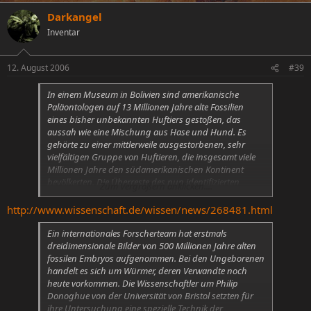
Darkangel
Inventar
12. August 2006
#39
In einem Museum in Bolivien sind amerikanische
Paläontologen auf 13 Millionen Jahre alte Fossilien
eines bisher unbekannten Huftiers gestoßen, das
aussah wie eine Mischung aus Hase und Hund. Es
gehörte zu einer mittlerweile ausgestorbenen, sehr
vielfältigen Gruppe von Huftieren, die insgesamt viele
Millionen Jahre den südamerikanischen Kontinent
bevölkerten. Die Überreste des nun identifizierten
Zum Vergrößern anklicken....
Vertreters der Gruppe, dem die Forscher den Namen
Hemihegetotherium trilobus gaben, stammen aus dem
http://www.wissenschaft.de/wissen/news/268481.html
bolivianisch-argentinischen Grenzgebiet und wurden
in einer Höhe von 3.500 Metern entdeckt.
Ein internationales Forscherteam hat erstmals
dreidimensionale Bilder von 500 Millionen Jahre alten
fossilen Embryos aufgenommen. Bei den Ungeborenen
handelt es sich um Würmer, deren Verwandte noch
heute vorkommen. Die Wissenschaftler um Philip
Donoghue von der Universität von Bristol setzten für
ihre Untersuchung eine spezielle Technik der