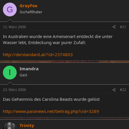
s
s
GrayFox
G
t
t
Gschaftlhuber
e
e
l
l
l
l
12. März 2006
#21
e
t
r
a
In Australien wurde eine Ameisenart entdeckt die unter
m
Wasser lebt, Entdeckung war purer Zufall:
http://derstandard.at/?id=2374803
Imandra
I
Gast
23. März 2006
#22
Das Geheimnis des Carolina Beasts wurde gelöst
http://www.paranews.net/beitrag.php?cid=3289
Trinity