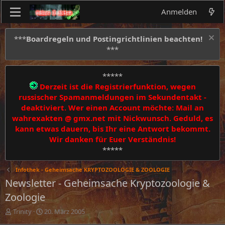
Anmelden
***
Boardregeln und Postingrichtlinien beachten!
***
*****
Derzeit ist die Registrierfunktion, wegen
russischer Spamanmeldungen im Sekundentakt -
deaktiviert. Wer einen Account möchte: Mail an
wahrexakten @ gmx.net mit Nickwunsch. Geduld, es
kann etwas dauern, bis Ihr eine Antwort bekommt.
Wir danken für Euer Verständnis!
*****
Infothek - Geheimsache KRYPTOZOOLOGIE & ZOOLOGIE
Newsletter - Geheimsache Kryptozoologie &
Zoologie
E
E
Trinity
20. März 2005
r
r