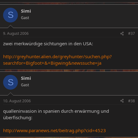
Simi
S
Gast
9. August 2006
#37
zwei merkwürdige sichtungen in den USA:
http://greyhunter.alien.de/greyhunter/suchen.php?
searchfor=Bigfoot+&+Bigwing&newssuche=ja
Simi
S
Gast
10. August 2006
#38
qualleninvasion in spanien durch erwärmung und
überfischung:
http://www.paranews.net/beitrag.php?cid=4523