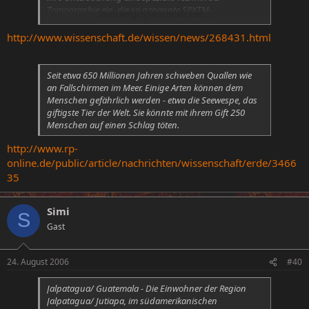
Tomographie ein, die so genannte SRXTM-
Zum Vergrößern anklicken....
Tomographie. Von ihren Ergebnissen erhoffen sich die
Wissenschaftler neue Erkenntnisse über die
http://www.wissenschaft.de/wissen/news/268431.html
Entwicklung niederer Tiere zu den heutigen
Lebensformen.
Seit etwa 650 Millionen Jahren schweben Quallen wie
an Fallschirmen im Meer. Einige Arten können dem
Menschen gefährlich werden - etwa die Seewespe, das
giftigste Tier der Welt. Sie könnte mit ihrem Gift 250
Menschen auf einen Schlag töten.
http://www.rp-
online.de/public/article/nachrichten/wissenschaft/erde/3466
35
Simi
S
Gast
24. August 2006
#40
Jalpatagua/ Guatemala - Die Einwohner der Region
Jalpatagua/ Jutiapa, im südamerikanischen