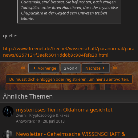
Guatemala, sind besorgt. Sie befürchten, nach einigen
Todesfällen unter ihren Haustieren, dass der mysteriöse
Chupacabra in der Gegend sein Unwesen treiben
könnte.
quelle:
http://www.freenet.de/freenet/wissenschaft/paranormal/para
news/8257121f3aefc6011dd6b9c984fefe20.html
Erste
Letzte
Vorherige
2 von 4
Nächste
Du musst dich einloggen oder registrieren, um hier zu antworten.
Ähnliche Themen
mysteriöses Tier in Oklahoma gesichtet
Zwirni
Kryptozoologie & Fakes
Antworten
10
28. Juni 2013
Newsletter - Geheimsache WISSENSCHAFT &