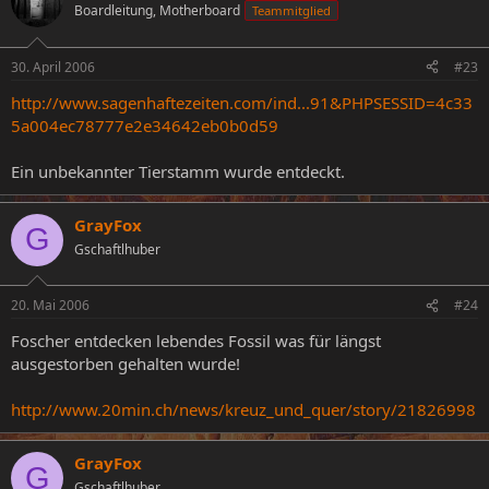
Boardleitung, Motherboard
Teammitglied
30. April 2006
#23
http://www.sagenhaftezeiten.com/ind...91&PHPSESSID=4c33
5a004ec78777e2e34642eb0b0d59
Ein unbekannter Tierstamm wurde entdeckt.
GrayFox
G
Gschaftlhuber
20. Mai 2006
#24
Foscher entdecken lebendes Fossil was für längst
ausgestorben gehalten wurde!
http://www.20min.ch/news/kreuz_und_quer/story/21826998
GrayFox
G
Gschaftlhuber