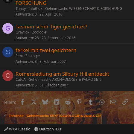
FORSCHUNG
Trinity
Infothek - Geheimsache WISSENSCHAFT & FORSCHUNG
Antworten
0
22. April 2010
Tasmanischer Tiger gesichtet?
G
GrayFox
Zoologie
Antworten
28
23. September 2016
ferkel mit zwei gesichtern
S
Simi
Zoologie
Antworten
3
8. Februar 2007
Römersiedlung am Silbury Hill entdeckt
C
CaIdA
Geheimsache ARCHÄOLOGIE & PALÄO SETI
Antworten
5
31. Oktober 2007
Facebook
X (Twitter)
Bluesky
LinkedIn
Reddit
Pinterest
Tumblr
WhatsApp
E-Mail
Li
Teilen:
Infothek - Geheimsache KRYPTOZOOLOGIE & ZOOLOGIE
WXA Classic
Deutsch [Du]