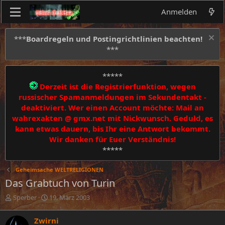
Anmelden
***
Boardregeln und Postingrichtlinien beachten!
***
*****
Derzeit ist die Registrierfunktion, wegen
russischer Spamanmeldungen im Sekundentakt -
deaktiviert. Wer einen Account möchte: Mail an
wahrexakten @ gmx.net mit Nickwunsch. Geduld, es
kann etwas dauern, bis Ihr eine Antwort bekommt.
Wir danken für Euer Verständnis!
*****
Geheimsache WELTRELIGIONEN
Das Grabtuch von Turin
E
E
Sperber
19. März 2003
r
r
s
s
Zwirni
t
t