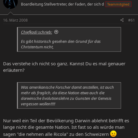
Boardleitung Stellvertreter, der Faden, der sich d
Teammitglied
e
e
l
l
l
l
16. März 2008
#61
e
t
r
a
Chiefkodi schrieb:
m
Es gibt historisch gesehen den Grund für das
Christentum nicht,
Das verstehe ich nicht so ganz. Kannst Du es mal genauer
erläutern?
Was amerikanische Forscher damit anstellen, ist auch
mehr als fraglich, da diese Nation etwa auch die
darwinsche Evolutionslehre zu Gunsten der Genesis
vergessen wollen!!!!!
Nur weil ein Teil der Bevölkerung Darwin ablehnt betrifft es
lange nicht die gesamte Nation. Ist fast so als würde man
sagen "die nehmen alle Ricola" zu den Schweizern