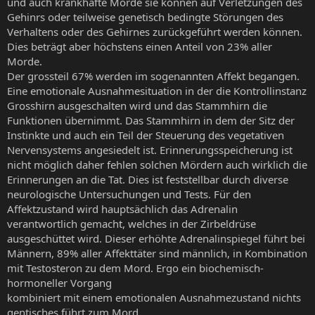
und auch krankhafte Morde sie können auf Verletzungen des
Gehinrs oder teilweise genetisch bedingte Störungen des
Verhaltens oder des Gehirnes zurückgeführt werden können.
Dies beträgt aber höchstens einen Anteil von 23% aller
Morde.
Der grossteil 67% werden im sogenannten Affekt begangen.
Eine emotionale Ausnahmesituation in der die Kontrollinstanz
Grosshirn ausgeschalten wird und das Stammhirn die
Funktionen übernimmt. Das Stammhirn in dem der Sitz der
Instinkte und auch ein Teil der Steuerung des vegetativen
Nervensystems angesiedelt ist. Erinnerungsspeicherung ist
nicht möglich daher fehlen solchen Mördern auch wirklich die
Erinnerungen an die Tat. Dies ist feststellbar durch diverse
neurologische Untersuchungen und Tests. Für den
Affektzustand wird hauptsächlich das Adrenalin
verantwortlich gemacht, welches in der Zirbeldrüse
ausgeschüttet wird. Dieser erhöhte Adrenalinspiegel führt bei
Männern, 89% aller Affekttäter sind männlich, in Kombination
mit Testosteron zu dem Mord. Ergo ein biochemisch-
hormoneller Vorgang
kombiniert mit einem emotionalen Ausnahmezustand nichts
gentisches führt zum Mord.