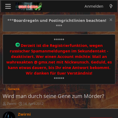
Anmelden
***
Boardregeln und Postingrichtlinien beachten!
***
*****
Derzeit ist die Registrierfunktion, wegen
russischer Spamanmeldungen im Sekundentakt -
deaktiviert. Wer einen Account möchte: Mail an
wahrexakten @ gmx.net mit Nickwunsch. Geduld, es
kann etwas dauern, bis Ihr eine Antwort bekommt.
Wir danken für Euer Verständnis!
*****
Genetik
Wird man durch seine Gene zum Mörder?
E
E
Zwirni
14. April 2012
r
r
s
s
Zwirni
t
t