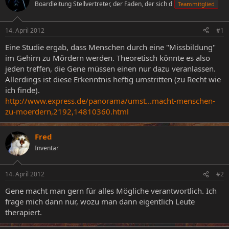
Boardleitung Stellvertreter, der Faden, der sich d
Teammitglied
e
e
l
l
l
l
14. April 2012
#1
e
t
r
a
Eine Studie ergab, dass Menschen durch eine "Missbildung"
m
im Gehirn zu Mördern werden. Theoretisch könnte es also
jeden treffen, die Gene müssen einen nur dazu veranlassen.
Allerdings ist diese Erkenntnis heftig umstritten (zu Recht wie
ich finde).
http://www.express.de/panorama/umst...macht-menschen-
zu-moerdern,2192,14810360.html
Fred
Inventar
14. April 2012
#2
Gene macht man gern für alles Mögliche verantwortlich. Ich
frage mich dann nur, wozu man dann eigentlich Leute
therapiert.