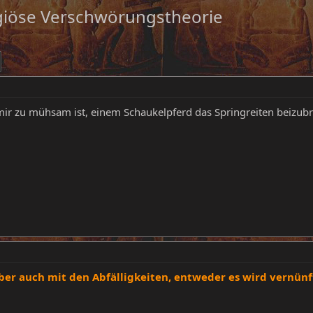
ligiöse Verschwörungstheorie
es mir zu mühsam ist, einem Schaukelpferd das Springreiten beizu
ber auch mit den Abfälligkeiten, entweder es wird vernünfti