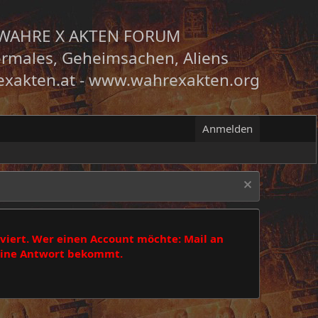
WAHRE X AKTEN FORUM
rmales, Geheimsachen, Aliens
xakten.at
-
www.wahrexakten.org
Anmelden
viert. Wer einen Account möchte: Mail an
 eine Antwort bekommt.