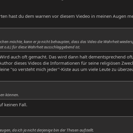
orten hast du dem warnen vor diesem Viedeo in meinen Augen me
achen möchte, kann er ja nicht behaupten, dass das Video die Wahrheit wieders
tat o.ä.) für diese Wahrheit ausschlaggebend ist.
Wird auch oft gemacht. Das wird dann halt dementsprechend oft/s
thor dieses Videos die Informationen für seine religiösen Zweck
ine "so versteht mich jeder"-Kiste aus um viele Leute zu überze
gen können.
f keinen Fall.
en, da ich ja nicht derjenige bin der Thesen aufstellt.