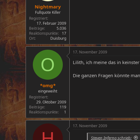
Nightmary
Fullquote Killer
Registriert
17. Februar 2009
Beiträge
5.036
Reaktionspunkte
17
Ort
Duisburg
17. November 2009
O
Lilith, ich meine das in keinster
Die ganzen Fragen könnte man 
*omg*
eingeweiht
Registriert
29. Oktober 2009
Beiträge
119
Reaktionspunkte
1
17. November 2009
H
Steven Inferno schrieb: