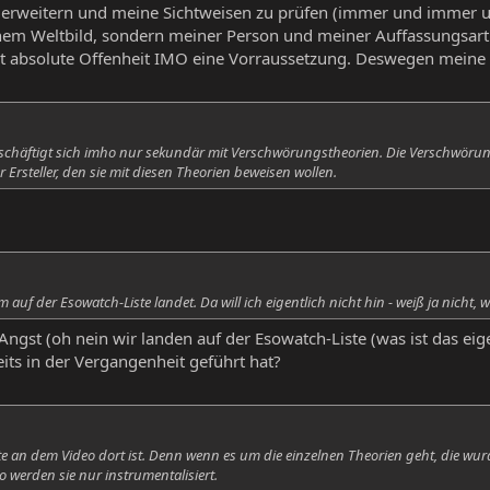
 erweitern und meine Sichtweisen zu prüfen (immer und immer un
em Weltbild, sondern meiner Person und meiner Auffassungsart. I
 ist absolute Offenheit IMO eine Vorraussetzung. Deswegen meine
eschäftigt sich imho nur sekundär mit Verschwörungstheorien. Die Verschwörungs
Ersteller, den sie mit diesen Theorien beweisen wollen.
 auf der Esowatch-Liste landet. Da will ich eigentlich nicht hin - weiß ja nicht, w
 Angst (oh nein wir landen auf der Esowatch-Liste (was ist das e
eits in der Vergangenheit geführt hat?
e an dem Video dort ist. Denn wenn es um die einzelnen Theorien geht, die wur
 werden sie nur instrumentalisiert.