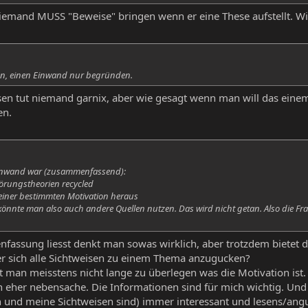
and MUSS "Beweise" bringen wenn er eine These aufstellt. Wird
en, einen Einwand nur begründen.
ssen tut niemand garnix, aber wie gesagt wenn man will das einem
en.
inwand war (zusammenfassend):
wörungstheorien recycled
s einer bestimmten Motivation heraus
könnte man also auch andere Quellen nutzen. Das wird nicht getan. Also die Fra
assung liesst denkt man sowas wirklich, aber trotzdem bietet de
er sich alle Sichtweisen zu einem Thema anzugucken?
 man meisstens nicht lange zu überlegen was die Motivation ist. 
on eher nebensache. Die Informationen sind für mich wichtig. Und
h und meine Sichtweisen sind) immer interessant und lesens/an