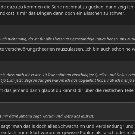
 dazu zu kommen die Serie nochmal zu gucken, dann zeig ich dir 
ndkost is mir das Dingen dann doch ein Bisschen zu schwer.
a auch nicht nötig, da wir für alle Thesen ja eigenständige Topics haben. Im Gr
e Verschwörungstheorien rauszulassen. Ich bin auch schon ne We
rch, dass mich die ersten 10 Teile sofort an einschlägige Quellen und Dokus eri
 ja Lilith jetzt. Begründungen warum ich das abgelehnt habe, hab ich hier ja
cht das jemand dann glaubt du kannst dir über die restlichen Teile
ss mir dann jemand sagt, warum und wieso das Mist ist.
sagt "man das is doch alles Schwachsinn und Verblendung" und s
einfach nur erklärt warum er gewisse Punkte als falsch oder instr