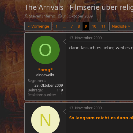
The Arrivals - Filmserie über re
E
E
Steven Inferno
31. Oktober 2009
r
r
Vorherige
1
…
7
8
9
10
11
Nächste
s
s
t
t
e
e
17. November 2009
l
l
O
dann lass ich es lieber, weil 
l
l
e
t
r
a
m
*omg*
eingeweiht
Registriert
29. Oktober 2009
Beiträge
119
Reaktionspunkte
1
17. November 2009
N
So langsam reicht es dann a