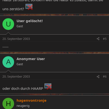
uns zerstört?
User gelöscht!
U
Gast
20. September 2003
#5
-----
Anonymer User
A
Gast
20. September 2003
#6
oder doch durch HAARP
hagenvontronje
H
neugierig