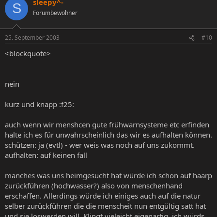
sleepy^-
S
Forumbewohner
25. September 2003
#10
<blockquote>
nein
kurz und knapp :f25:
auch wenn wir menshcen gute frühwarnsysteme etc erfinden
halte ich es für unwahrscheinlich das wir es aufhalten können.
schützen: ja (evtl) - wer weis was noch auf uns zukommt.
aufhalten: auf keinen fall
manches was uns heimgesucht hat würde ich schon auf haarp
zurückführen (hochwasser?) also von menschenhand
erschaffen. Allerdings würde ich einiges auch auf die natur
selber zurückführen die die menscheit nun entgültig satt hat
und sie loswerden will. Klingt vieleicht eigenartig, ich würds