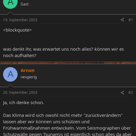
A
Gast
e
e
l
l
l
l
19. September 2003
#1
e
t
r
a
<blockquote>
m
was denkt ihr, was erwartet uns noch alles? können wir es
noch aufhalten?
Arnon
A
neugierig
20. September 2003
#2
Ja, ich denke schon.
Das Klima wird sich owohl nicht mehr "zurückverändern"
lassen aber wir können uns schützen und
Frühwarnmaßnahmen entwickeln. Vom Seismographen über
Schutzwälle gegen Tsunamis ist eigentlich schon alles da aber