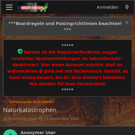
Anmelden
***
Boardregeln und Postingrichtlinien beachten!
***
*****
Derzeit ist die Registrierfunktion, wegen
russischer Spamanmeldungen im Sekundentakt -
deaktiviert. Wer einen Account möchte: Mail an
wahrexakten @ gmx.net mit Nickwunsch. Geduld, es
kann etwas dauern, bis Ihr eine Antwort bekommt.
Wir danken für Euer Verständnis!
*****
Geheimsache BLUE PLANET
Naturkatastrophen
E
E
Anonymer User
19. September 2003
r
r
s
s
Anonymer User
t
t