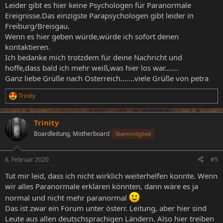
Leider gibt es hier keine Psychologen für Paranormale
Ereignisse.Das einzigste Parapsychologen gibt leider in
Freiburg/Breisgau.
Wenn es hier geben würde,würde ich sofort denen
kontaktieren.
Ich bedanke mich trotzdem für deine Nachricht und
hoffe,dass bald ich mehr weiß,was hier los war.......
Ganz liebe Grüße nach Österreich.......viele Grüße von petra
Trinity
R
e
a
Trinity
k
t
Boardleitung, Motherboard
Teammitglied
i
o
n
6. Februar 2020
#5
e
n
Tut mir leid, dass ich nicht wirklich weiterhelfen konnte. Wenn
:
wir alles Paranormale erklären könnten, dann wäre es ja
normal und nicht mehr paranormal
Das ist zwar ein Forum unter österr. Leitung, aber hier sind
Leute aus allen deutschsprachigen Ländern. Also hier treiben