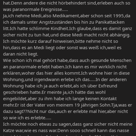
hat.Denn andere die nicht hörbehindert sind,erleben auch so
was paranormale Ereignisse.....
Ja,ich nehme Medi,also Medikament,aber schon seit 1995,da
ich damals unter Angstzuständen bis hin zu Panikattacken
litt.Ich hatte schlimme Kindheit.Ich glaube,dass es damit ganz
sicher nicht zu tun hat,und diese Medi macht nicht abhängig.
Ich möchte kurz darauf hinweisen,bitte nehme nicht so
hin,dass es an Medi liegt oder sonst was weiß ich,weil es
daran nicht liegt.
Wie schon ich mal gehört habe,dass auch gesunde Menschen
an paranormale erlebt haben.Ich kann es mir wirklich nicht
erklären,woher das hier alles kommt.Ich wohne hier in diese
Wohnung,und irgendwann erlebe ich das.....In der anderen
Wohnung habe ich ja auch erlebt,als ich über Exfreund
geschrieben hatte.Er meinte ja,ich hätte das wohl
eingebildet,aber zu ihm habe ich lange keinen Kontakt
mehr.Er ist der Vater von meinem 19 jährigen Sohn.Tja,was er
dazu sagt??Nicht nur das,auch er erlebte mal hier,aber nicht
so wie ich es erlebte.....
Ich möchte noch etwas zu sagen,dass ganz sicher nicht meine
Katze war,wie es nass war.Denn sooo schnell kann das nasse