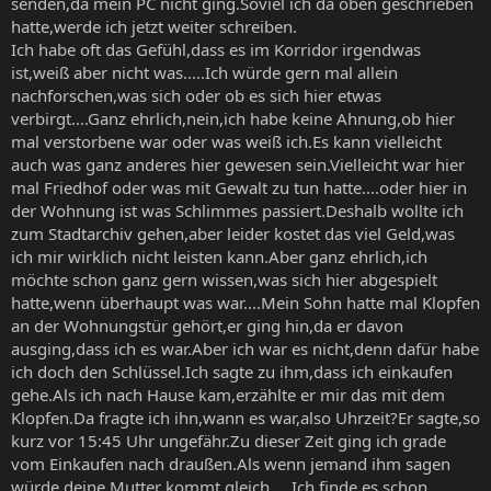
senden,da mein PC nicht ging.Soviel ich da oben geschrieben
hatte,werde ich jetzt weiter schreiben.
Ich habe oft das Gefühl,dass es im Korridor irgendwas
ist,weiß aber nicht was.....Ich würde gern mal allein
nachforschen,was sich oder ob es sich hier etwas
verbirgt....Ganz ehrlich,nein,ich habe keine Ahnung,ob hier
mal verstorbene war oder was weiß ich.Es kann vielleicht
auch was ganz anderes hier gewesen sein.Vielleicht war hier
mal Friedhof oder was mit Gewalt zu tun hatte....oder hier in
der Wohnung ist was Schlimmes passiert.Deshalb wollte ich
zum Stadtarchiv gehen,aber leider kostet das viel Geld,was
ich mir wirklich nicht leisten kann.Aber ganz ehrlich,ich
möchte schon ganz gern wissen,was sich hier abgespielt
hatte,wenn überhaupt was war....Mein Sohn hatte mal Klopfen
an der Wohnungstür gehört,er ging hin,da er davon
ausging,dass ich es war.Aber ich war es nicht,denn dafür habe
ich doch den Schlüssel.Ich sagte zu ihm,dass ich einkaufen
gehe.Als ich nach Hause kam,erzählte er mir das mit dem
Klopfen.Da fragte ich ihn,wann es war,also Uhrzeit?Er sagte,so
kurz vor 15:45 Uhr ungefähr.Zu dieser Zeit ging ich grade
vom Einkaufen nach draußen.Als wenn jemand ihm sagen
würde,deine Mutter kommt gleich.....Ich finde es schon