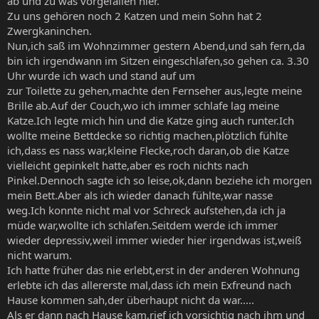
ab und zu was vorgefallen hier.
Zu uns gehören noch 2 Katzen und mein Sohn hat 2
Zwergkaninchen.
Nun,ich saß im Wohnzimmer gestern Abend,und sah fern,da
bin ich irgendwann im Sitzen eingeschlafen,so gehen ca. 3.30
Uhr wurde ich wach und stand auf um
zur Toilette zu gehen,machte den Fernseher aus,legte meine
Brille ab.Auf der Couch,wo ich immer schlafe lag meine
Katze.Ich legte mich hin und die Katze ging auch runter.Ich
wollte meine Bettdecke so richtig machen,plötzlich fühlte
ich,dass es nass war,kleine Flecke,roch daran,ob die Katze
vielleicht gepinkelt hatte,aber es roch nichts nach
Pinkel.Dennoch sagte ich so leise,ok,dann beziehe ich morgen
mein Bett.Aber als ich wieder danach fühlte,war nasse
weg.Ich konnte nicht mal vor Schreck aufstehen,da ich ja
müde war,wollte ich schlafen.Seitdem werde ich immer
wieder depressiv,weil immer wieder hier irgendwas ist,weiß
nicht warum.
Ich hatte früher das nie erlebt,erst in der anderen Wohnung
erlebte ich das allererste mal,dass ich mein Exfreund nach
Hause kommen sah,der überhaupt nicht da war.....
Als er dann nach Hause kam,rief ich vorsichtig nach ihm und