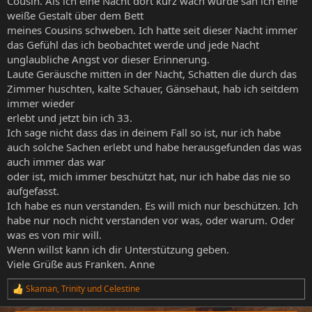
Cousin. Als ich eine Nacht dort kurz wach wurde sah ich eine
weiße Gestalt über dem Bett
meines Cousins schweben. Ich hatte seit dieser Nacht immer
das Gefühl das ich beobachtet werde und jede Nacht
unglaubliche Angst vor dieser Erinnerung.
Laute Geräusche mitten in der Nacht, Schatten die durch das
Zimmer huschten, kalte Schauer, Gänsehaut, hab ich seitdem
immer wieder
erlebt und jetzt bin ich 33.
Ich sage nicht dass das in deinem Fall so ist, nur ich habe
auch solche Sachen erlebt und habe herausgefunden das was
auch immer das war
oder ist, mich immer beschützt hat, nur ich habe das nie so
aufgefasst.
Ich habe es nun verstanden. Es will mich nur beschützen. Ich
habe nur noch nicht verstanden vor was, oder warum. Oder
was es von mir will.
Wenn willst kann ich dir Unterstützung geben.
Viele Grüße aus Franken. Anne
Skaman
,
Trinity
und
Celestine
R
e