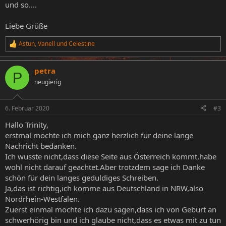
und so....
Liebe Grüße
Astun
,
Vanell
und
Celestine
R
e
a
petra
k
P
t
neugierig
i
o
n
6. Februar 2020
#3
e
n
Hallo Trinity,
:
erstmal möchte ich mich ganz herzlich für deine lange
Nachricht bedanken.
Ich wusste nicht,dass diese Seite aus Österreich kommt,habe
wohl nicht darauf geachtet.Aber trotzdem sage ich Danke
schön für dein langes geduldiges Schreiben.
Ja,das ist richtig,ich komme aus Deutschland in NRW,also
Nordrhein-Westfalen.
Zuerst einmal möchte ich dazu sagen,dass ich von Geburt an
schwerhörig bin und ich glaube nicht,dass es etwas mit zu tun