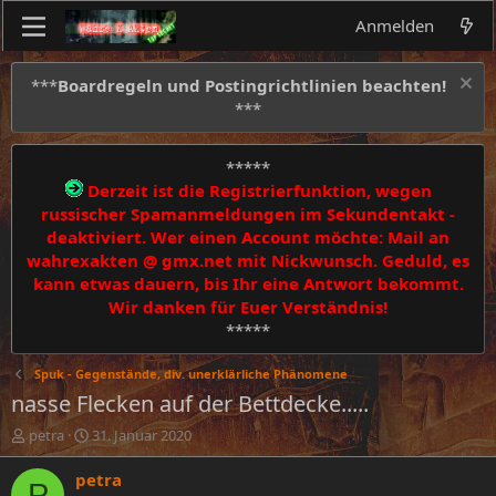
Anmelden
***
Boardregeln und Postingrichtlinien beachten!
***
*****
Derzeit ist die Registrierfunktion, wegen
russischer Spamanmeldungen im Sekundentakt -
deaktiviert. Wer einen Account möchte: Mail an
wahrexakten @ gmx.net mit Nickwunsch. Geduld, es
kann etwas dauern, bis Ihr eine Antwort bekommt.
Wir danken für Euer Verständnis!
*****
Spuk - Gegenstände, div. unerklärliche Phänomene
nasse Flecken auf der Bettdecke.....
E
E
petra
31. Januar 2020
r
r
s
s
petra
P
t
t