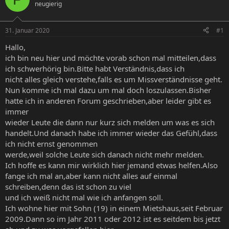
neugierig
e
e
l
l
l
l
31. Januar 2020
#1
e
t
r
a
Hallo,
m
ich bin neu hier und möchte vorab schon mal mitteilen,dass
ich schwerhörig bin.Bitte habt Verständnis,dass ich
nicht alles gleich verstehe,falls es um Missverständnisse geht.
Nun komme ich mal dazu um mal doch loszulassen.Bisher
hatte ich in anderen Forum geschrieben,aber leider gibt es
immer
wieder Leute die dann nur kurz sich melden um was es sich
handelt.Und danach habe ich immer wieder das Gefühl,dass
ich nicht ernst genommen
werde,weil solche Leute sich danach nicht mehr melden.
Ich hoffe es kann mir wirklich hier jemand etwas helfen.Also
fange ich mal an,aber kann nicht alles auf einmal
schreiben,denn das ist schon zu viel
und ich weiß nicht mal wie ich anfangen soll.
Ich wohne hier mit Sohn (19) in einem Mietshaus,seit Februar
2009.Dann so im Jahr 2011 oder 2012 ist es seitdem bis jetzt