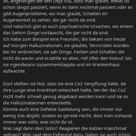
zb, angefangen bei den Deja Vus, dass man glaubt, etwas ist
schon längst passiert, wenn es dann nochmal passiert oder es
gibt Augenprobleme, wo man glaubt, Schatten im
Augenwinkel zu sehen, die gar nicht da sind.
Und natürlich gibt es auch psychiatrische Ursachen, wo einem
das Gehirn Dinge vortäuscht, die gar nicht da sind.
Ich habe zum Beispiel eine Freundin, die bekam von heute
auf morgen Halluzinationen, sie glaubte, Terroristen würden
bei ihr einbrechen, sie sah Dinge, Farben und Schatten die
nicht da waren und erzählte es allen, rief öfter den Notruf, bis
sie irgendwann zusammenklappte und im Krankenhaus
aufwachte.
Dort stellten sie fest, dass sie eine Co2 Vergiftung hatte, da
ihre Lunge eine Krankheit entwickelt hatte, bei der das Co2
nicht mehr schnell genug abgebaut werden kann und sie so
die Halluzinataionen entwickelte.
Könnte auch eine Defekte Gasleitung sein, die immer nur
wenig Gas abgibt, sodass es gerade reicht, dass man zuhause
immer was sieht, was nicht da ist.
Was sagt denn dein Sohn? Reagieren die Katzen manchmal
seltsam? Was sagt dein Exfreund dazu, haben sie auch schon