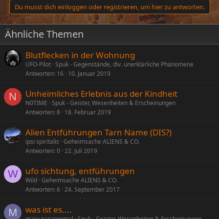
a
Du musst dich einloggen oder registrieren, um hier zu antworten.
k
t
i
Ähnliche Themen
o
n
e
Blutflecken in der Wohnung
n
UFO-Pilot
Spuk - Gegenstände, div. unerklärliche Phänomene
:
Antworten
16
10. Januar 2019
Unheimliches Erlebnis aus der Kindheit
N
N0TIME
Spuk - Geister, Wesenheiten & Erscheinungen
Antworten
8
18. Februar 2019
Alien Entführungen Tarn Name (DIS?)
ipsi spiritalis
Geheimsache ALIENS & CO.
Antworten
0
22. Juli 2019
ufo sichtung, entführungen
W
Wild
Geheimsache ALIENS & CO.
Antworten
6
24. September 2017
was ist es....
M
mary.paranormal
Spuk - Geister, Wesenheiten & Erscheinungen