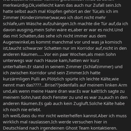
merkwürdig.Ok,vielleicht kann das auch nur Zufall sein.Ich
hatte selbst auch mal Klopfen gehört an der Tür,als ich im
Zimmer (Kinderzimmer)war,wo ich dort nicht mehr
schlafe,um Wäsche aufzuhängen.Ich machte die Tür auf,da ich
davon ausging,mein Sohn wäre es,aber er war es nicht.Und
das mit Schatten,das sehe ich nicht immer aus dem
Augenwinkel,es kommt manchmal vor und was ja komisch
ist,taucht schwarzer Schatten nur im Korridor auf,nicht in den
anderen Räumen......Vor ein paar Wochen,als mein Sohn
unterwegs war nach Hause kam,hatten wir kurz
unterhalten.Er stand in seinem Zimmer (Schlafzimmer) und
ich zwischen Korridor und sein Zimmer.Ich hatte
kurzärmligen Pulli an.Plötzlich spürte ich leichte Kälte,wie
nennt man das????...Brise??Jedenfalls auf meinem linken Arm
und,als wenn meine Haare dran war.Es war kalt!!Ich sagte zu
meinem Sohn,hast doch Fenster zu und es war zu,auch in den
anderen Räumen.Es gab auch kein Zugluft.Solche Kälte habe
ich noch nie erlebt.
Ich weiß,dass du mir nicht weiterhelfen kannst.Aber ich muss
wirklich mal rauslassen.Ich werde versuchen hier in
Deutschland nach irgendeinen Ghost Team kontaktieren.