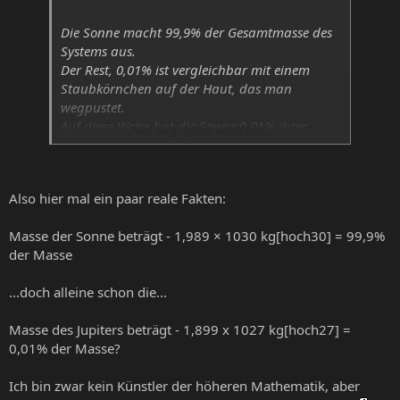
Die Sonne macht 99,9% der Gesamtmasse des
Systems aus.
Der Rest, 0,01% ist vergleichbar mit einem
Staubkörnchen auf der Haut, das man
wegpustet.
Auf diese Weise hat die Sonne 0,01% ihrer
Zum Vergrößern anklicken....
Masse über einen gewissen Zeitraum verteilt,
nach und nach "ausgespuckt".
Also hier mal ein paar reale Fakten:
Masse der Sonne beträgt - 1,989 × 1030 kg[hoch30] = 99,9%
der Masse
...doch alleine schon die...
Masse des Jupiters beträgt - 1,899 x 1027 kg[hoch27] =
0,01% der Masse?
Ich bin zwar kein Künstler der höheren Mathematik, aber