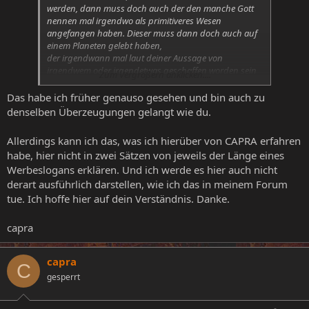
werden, dann muss doch auch der den manche Gott
nennen mal irgendwo als primitiveres Wesen
angefangen haben. Dieser muss dann doch auch auf
einem Planeten gelebt haben,
der irgendwann mal laut deiner Aussage von
irgendwem oder irgendetwas geschaffen worden sein
Zum Vergrößern anklicken....
muss, oder wie siehst du das??
Das habe ich früher genauso gesehen und bin auch zu
denselben Überzeugungen gelangt wie du.
Allerdings kann ich das, was ich hierüber von CAPRA erfahren
habe, hier nicht in zwei Sätzen von jeweils der Länge eines
Werbeslogans erklären. Und ich werde es hier auch nicht
derart ausführlich darstellen, wie ich das in meinem Forum
tue. Ich hoffe hier auf dein Verständnis. Danke.
capra
capra
C
gesperrt