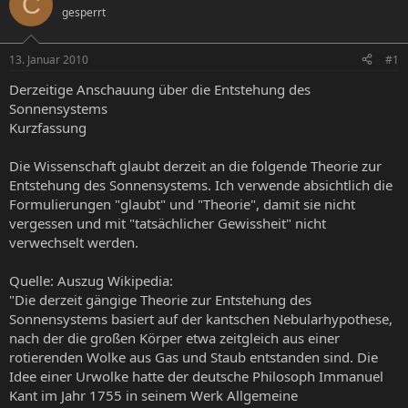
C
gesperrt
e
e
l
l
l
l
13. Januar 2010
#1
e
t
r
a
Derzeitige Anschauung über die Entstehung des
m
Sonnensystems
Kurzfassung
Die Wissenschaft glaubt derzeit an die folgende Theorie zur
Entstehung des Sonnensystems. Ich verwende absichtlich die
Formulierungen "glaubt" und "Theorie", damit sie nicht
vergessen und mit "tatsächlicher Gewissheit" nicht
verwechselt werden.
Quelle: Auszug Wikipedia:
"Die derzeit gängige Theorie zur Entstehung des
Sonnensystems basiert auf der kantschen Nebularhypothese,
nach der die großen Körper etwa zeitgleich aus einer
rotierenden Wolke aus Gas und Staub entstanden sind. Die
Idee einer Urwolke hatte der deutsche Philosoph Immanuel
Kant im Jahr 1755 in seinem Werk Allgemeine