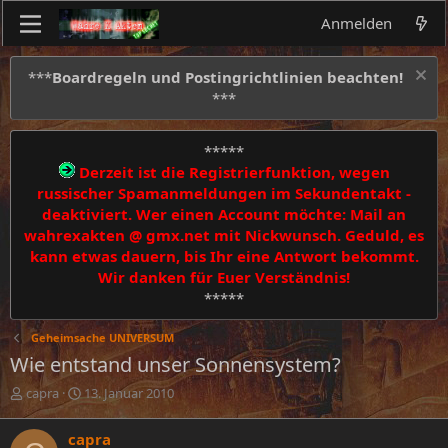
Anmelden
***
Boardregeln und Postingrichtlinien beachten!
***
*****
Derzeit ist die Registrierfunktion, wegen
russischer Spamanmeldungen im Sekundentakt -
deaktiviert. Wer einen Account möchte: Mail an
wahrexakten @ gmx.net mit Nickwunsch. Geduld, es
kann etwas dauern, bis Ihr eine Antwort bekommt.
Wir danken für Euer Verständnis!
*****
Geheimsache UNIVERSUM
Wie entstand unser Sonnensystem?
E
E
capra
13. Januar 2010
r
r
s
s
capra
t
t