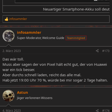
Neuartiger Smartphone-Akku soll deutlic
infosammler
R
e
a
infosammler
k
t
Super-Moderator, Welcome Guide
Teammitglied
i
o
n
2. März 2023
#173
e
n
Das wär toll.
:
Muss aber sagen der von Pixel hält echt gut, der von Huawei
war ein tick besser.
Aber durchs schnell laden, reicht das alle mal.
Hab jetzt 19:00 Uhr 70 %, würde bei mir sogar 2 Tage halten.
Astun
Jäger verlorenen Wissens
4. März 2023
#174