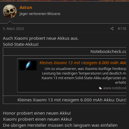
a
Astun
k
t
Jäger verlorenen Wissens
i
o
n
5. März 2023
#178
e
n
Auch Xiaomi probiert neue Akkus aus.
:
Solid-State-Akkus!
Notebookcheck.com
Kleines Xiaomi 13 mit riesigem 6.000 mAh Akku: Dur
Um zu visualisieren, was Xiaomis künftige Festkörpe
Leistung bei niedrigen Temperaturen und deutlich mehr
Xiaomi 13 mit einem Solid-State-Akku aufgerüstet und d
erhöht.
www.notebookc
Kleines Xiaomi 13 mit riesigem 6.000 mAh Akku: Durchb
Honor probiert einen neuen Akku!
Xiaomi probiert einen neuen Akku!
Die übrigen Hersteller müssen sich langsam was einfallen