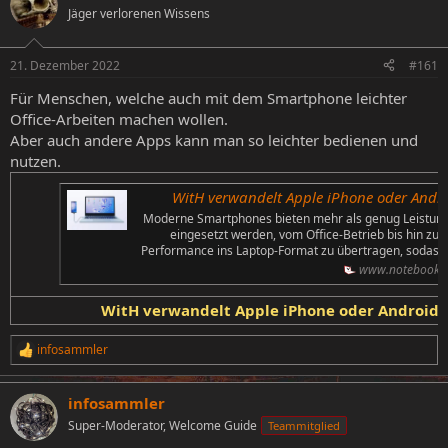
Jäger verlorenen Wissens
e
e
l
l
l
l
21. Dezember 2022
#161
e
t
r
a
Für Menschen, welche auch mit dem Smartphone leichter
m
Office-Arbeiten machen wollen.
Aber auch andere Apps kann man so leichter bedienen und
nutzen.
WitH verwandelt Apple iPhone oder Andro
Moderne Smartphones bieten mehr als genug Leistung f
eingesetzt werden, vom Office-Betrieb bis hin zum
Performance ins Laptop-Format zu übertragen, sodass
www.notebookc
WitH verwandelt Apple iPhone oder Android-
infosammler
R
e
a
infosammler
k
t
Super-Moderator, Welcome Guide
Teammitglied
i