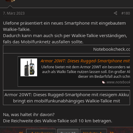
7. März 2023
#180
Ulefone präsentiert ein neues Smartphone mit eingebautem
Walkie-Talkie.
Dadurch kann man auch sich per Walkie-Talkie verständigen,
falls das Mobilfunknetz ausfallen sollte.
Notebookcheck.com
Armor 20WT: Dieses Rugged-Smartphone mit riesigem Akku brin
Ulefone bietet mit dem Armor 20WT ein besonders wid
auch als Walki-Talkie nutzen lassen soll. Ein großer Ak
dieser im Bedarfsfall auch schnel
www.notebookc
Armor 20WT: Dieses Rugged-Smartphone mit riesigem Akku
bringt ein mobilfunkunabhängiges Walkie-Talkie mit​
Na, was haltet ihr davon?
Die Reichweite des Walkie-Talkie soll 10 km betragen.
Erste
Letzte