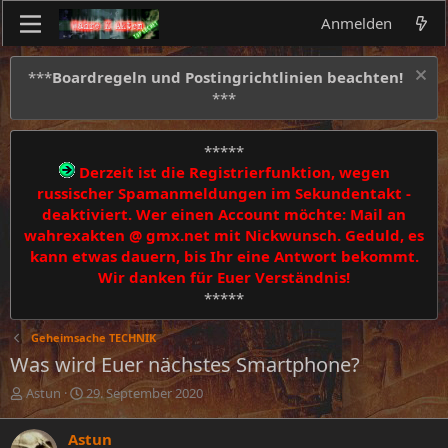
Anmelden
***
Boardregeln und Postingrichtlinien beachten!
***
*****
Derzeit ist die Registrierfunktion, wegen
russischer Spamanmeldungen im Sekundentakt -
deaktiviert. Wer einen Account möchte: Mail an
wahrexakten @ gmx.net mit Nickwunsch. Geduld, es
kann etwas dauern, bis Ihr eine Antwort bekommt.
Wir danken für Euer Verständnis!
*****
Geheimsache TECHNIK
Was wird Euer nächstes Smartphone?
E
E
Astun
29. September 2020
r
r
s
s
Astun
t
t