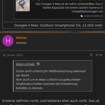
Das Doogee V Max ist ab sofort vorbestellbar. Das S
hohen Kapazität mit einem starken Kamera-Set
Umweltbelastungen stand
www.notebookc
Doogee V Max: Outdoor-Smartphone 5G, 22.000 mAh-Akku
Helios
H
Inventar
28. Januar 2023
#166
Astun schrieb:
Sicher nicht schlecht für Wildbeobachtung während
der Nacht.
Aber auch um in etwas schlecht ausgeleuchteten
Straßenabschnitten trotzdem die Orientierung
behalten zu können.
Ersteres definitiv nicht, und letzteres eher auch nicht. Das ist