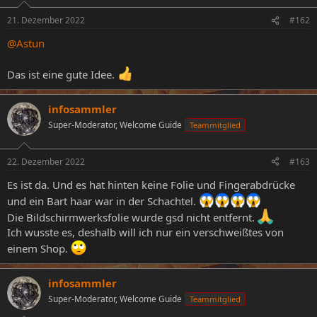
o
n
21. Dezember 2022
#162
e
n
@Astun
:
Das ist eine gute Idee.
infosammler
Super-Moderator, Welcome Guide
Teammitglied
22. Dezember 2022
#163
Es ist da. Und es hat hinten keine Folie und Fingerabdrücke
und ein Bart haar war in der Schachtel.
Die Bildschirmwerksfolie wurde gsd nicht entfernt.
Ich wusste es, deshalb will ich nur ein verschweißtes von
einem Shop.
infosammler
Super-Moderator, Welcome Guide
Teammitglied