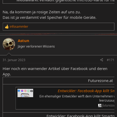
Na, da kommen ja rosige Zeiten auf uns zu.
Das ist ja verdammt viel Speicher für mobile Geräte.
infosammler
R
e
a
Astun
k
t
Jäger verlorenen Wissens
i
o
n
31. Januar 2023
#171
e
n
Hier noch ein warnender Artikel über Facebook und deren
:
App.
Futurezone.at​
Entwickler: Facebook-App killt Sm
Ein ehemaliger Entwickler wirft dem Unternehmen vor
leerzusauge
futurezone
Entwickler: Facebook-App killt Smartph