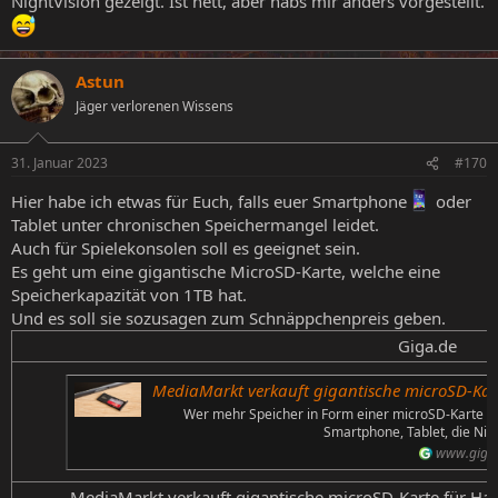
NightVision gezeigt. Ist nett, aber habs mir anders vorgestellt.
Astun
Jäger verlorenen Wissens
31. Januar 2023
#170
Hier habe ich etwas für Euch, falls euer Smartphone
oder
Tablet unter chronischen Speichermangel leidet.
Auch für Spielekonsolen soll es geeignet sein.
Es geht um eine gigantische MicroSD-Karte, welche eine
Speicherkapazität von 1TB hat.
Und es soll sie sozusagen zum Schnäppchenpreis geben.
Giga.de​
MediaMarkt verkauft gigantische microSD-Karte für 
Wer mehr Speicher in Form einer microSD-Karte mit 
Smartphone, Tablet, die Nint
www.giga
MediaMarkt verkauft gigantische microSD-Karte für Han