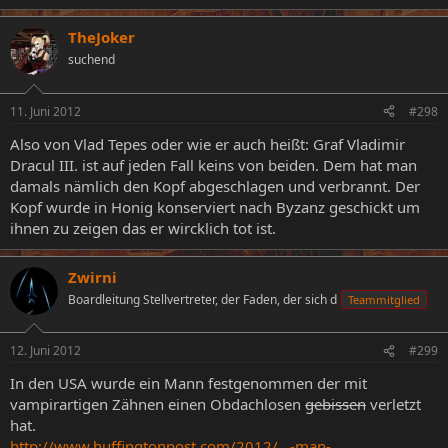
TheJoker
suchend
11. Juni 2012
#298
Also von Vlad Tepes oder wie er auch heißt: Graf Vladimir
Dracul III. ist auf jeden Fall keins von beiden. Dem hat man
damals nämlich den Kopf abgeschlagen und verbrannt. Der
Kopf wurde in Honig konserviert nach Byzanz geschickt um
ihnen zu zeigen das er wircklich tot ist.
Zwirni
Boardleitung Stellvertreter, der Faden, der sich d
Teammitglied
12. Juni 2012
#299
In den USA wurde ein Mann festgenommen der mit
vampirartigen Zähnen einen Obdachlosen
gebissen
verletzt
hat.
http://www.huffingtonpost.com/2012/...-man-