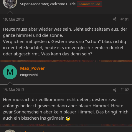
Super-Moderator, Welcome Guide
Teammitglied
e
e
l
l
l
l
19. Mai 2013
#101
e
t
r
a
Heute muss aber wieder was sein. Sieht echt seltsam aus, der
m
ganze himmel und die sonne.
Verglichen mit gestern. Gestern wars so "schön" blau, richtig
in der tiefe leuchtet, heute ists im vergleich ziemlich dunkel
oder abgeschirmt. Was kann das denn sein?
Max_Power
M
eingeweiht
19. Mai 2013
#102
Hier muss ich dir vollkommen recht geben, gestern zwar
anfangs bedeckt gewesen dann aber blauer Himmel. Heute
zwar Sonnenschein aber kein blauer Himmel. Das bringt mich
auch ein bisschen ins grümeln