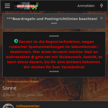
Anmelden
***
Boardregeln und Postingrichtlinien beachten!
***
*****
Derzeit ist die Registrierfunktion, wegen
russischer Spamanmeldungen im Sekundentakt -
deaktiviert. Wer einen Account möchte: Mail an
wahrexakten @ gmx.net mit Nickwunsch. Geduld, es
kann etwas dauern, bis Ihr eine Antwort bekommt.
Wir danken für Euer Verständnis!
*****
Astronomisches Wissen
Sonne
E
E
Reous
17. Januar 2004
r
r
s
s
infosammler
t
t