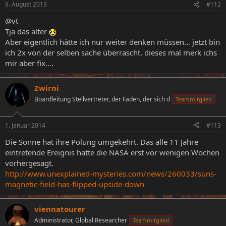
9. August 2013
#112
@vt
Tja das alter
Aber eigentlich hätte ich nur weiter denken müssen... jetzt bin
ich 2x von der selben sache überrascht, dieses mal merk ichs
mir aber fix....
Zwirni
Boardleitung Stellvertreter, der Faden, der sich d
Teammitglied
1. Januar 2014
#113
Die Sonne hat ihre Polung umgekehrt. Das alle 11 Jahre
eintretende Ereignis hatte die NASA erst vor wenigen Wochen
vorhergesagt.
http://www.unexplained-mysteries.com/news/260033/suns-
magnetic-field-has-flipped-upside-down
viennatourer
Administrator, Global Researcher
Teammitglied