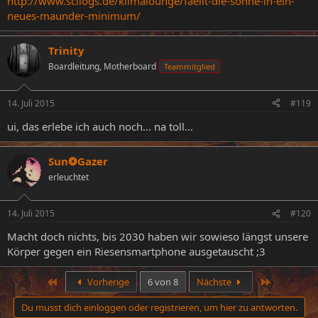
http://www.scilogs.de/klimalounge/faellt-die-sonne-in-ein-
neues-maunder-minimum/
Trinity
Boardleitung, Motherboard
Teammitglied
14. Juli 2015
#119
ui, das erlebe ich auch noch... na toll...
Sun❂Gazer
erleuchtet
14. Juli 2015
#120
Macht doch nichts, bis 2030 haben wir sowieso längst unsere
Körper gegen ein Riesensmartphone ausgetauscht ;3
Erste
Letzte
Vorherige
6 von 8
Nächste
Du musst dich einloggen oder registrieren, um hier zu antworten.