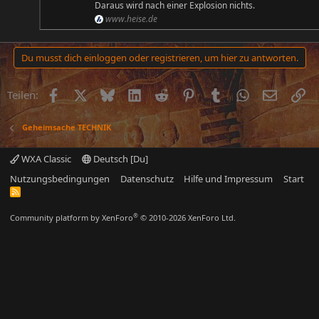
Daraus wird nach einer Explosion nichts.
www.heise.de
Du musst dich einloggen oder registrieren, um hier zu antworten.
Facebook
X (Twitter)
Bluesky
LinkedIn
Reddit
Pinterest
Tumblr
WhatsApp
E-Mail
Li
Teilen:
Geheimsache TECHNIK
WXA Classic
Deutsch [Du]
Nutzungsbedingungen
Datenschutz
Hilfe und Impressum
Start
R
S
S
®
Community platform by XenForo
© 2010-2026 XenForo Ltd.