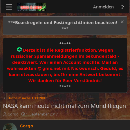
Anmelden
***
Boardregeln und Postingrichtlinien beachten!
***
*****
Derzeit ist die Registrierfunktion, wegen
russischer Spamanmeldungen im Sekundentakt -
deaktiviert. Wer einen Account möchte: Mail an
wahrexakten @ gmx.net mit Nickwunsch. Geduld, es
kann etwas dauern, bis Ihr eine Antwort bekommt.
Wir danken für Euer Verständnis!
*****
Geheimsache TECHNIK
NASA kann heute nicht mal zum Mond fliegen
E
E
Gorgo
1. September 2017
r
r
s
s
Gorgo
t
t