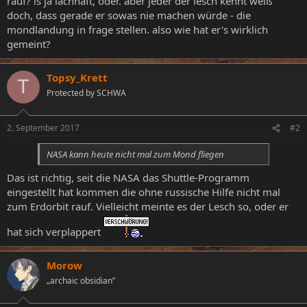
rauf? is ja lachhaft, oder. aber jeder der lesch kennt weiß
doch, dass gerade er sowas nie machen würde - die
mondlandung in frage stellen. also wie hat er's wirklich
gemeint?
Topsy_Krett
T
Protected by SCHWA
2. September 2017
#2
NASA kann heute nicht mal zum Mond fliegen
Das ist richtig, seit die NASA das Shuttle-Programm
eingestellt hat kommen die ohne russische Hilfe nicht mal
zum Erdorbit rauf. Vielleicht meinte es der Lesch so, oder er
hat sich verplappert
Morow
„archaic obsidian”