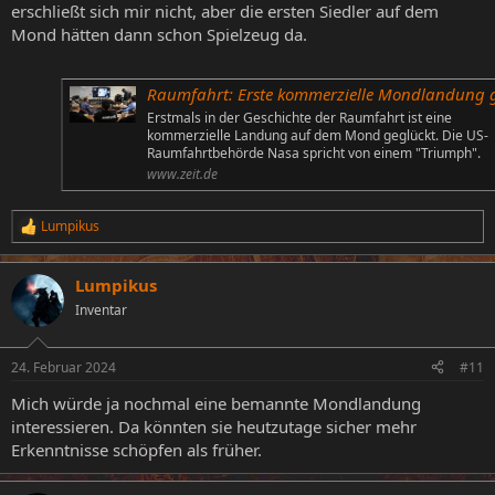
erschließt sich mir nicht, aber die ersten Siedler auf dem
Mond hätten dann schon Spielzeug da.
Raumfahrt: Erste kommerzielle Mondlandung geglüc
Erstmals in der Geschichte der Raumfahrt ist eine
kommerzielle Landung auf dem Mond geglückt. Die US-
Raumfahrtbehörde Nasa spricht von einem "Triumph".
www.zeit.de
Lumpikus
R
e
a
Lumpikus
k
t
Inventar
i
o
n
24. Februar 2024
#11
e
n
Mich würde ja nochmal eine bemannte Mondlandung
:
interessieren. Da könnten sie heutzutage sicher mehr
Erkenntnisse schöpfen als früher.