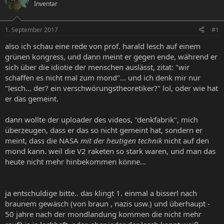
Inventar
e
e
l
l
l
l
1. September 2017
#1
e
t
r
a
also ich schau eine rede von prof. harald lesch auf einem
m
grünen kongress, und dann meint er gegen ende, während er
sich über die idiotie der menschen auslässt, zitat: "wir
schaffen es nicht mal zum mond"... und ich denk mir nur
"lesch... der? ein verschwörungstheoretiker?" lol, oder wie hat
er das gemeint.
dann wollte der uploader des videos, "denkfabrik", mich
überzeugen, dass er das so nicht gemeint hat, sondern er
meint, dass die NASA
mit der heutigen technik
nicht auf den
mond kann. weil die V2 raketen so stark waren, und man das
heute nicht mehr hinbekommen könne...
ja entschuldige bitte.. das klingt 1. einmal a bisserl nach
braunem gewäsch (von braun , nazis usw.) und überhaupt -
50 jahre nach der mondlandung kommen die nicht mehr