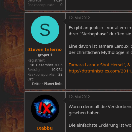
Beiträge
1.024
Reaktionspunkte
0
12. Mai 2012
S
Es gibt angeblich - vor allem
ihrer "Sterbephase" durften sie
Eine davon ist Tamara Laroux. 
Steven Inferno
der christlichen Mythologie in 
gesperrt
Registriert
Tamara Laroux Shot Herself, & 
16. Dezember 2005
Beiträge
10.924
http://dtrtministries.com/2011
Reaktionspunkte
38
Ort
Dritter Planet links
12. Mai 2012
Waren denn all die Verstorben
gesehen haben.
Die einfachste Erklärung ist wo
!Xabbu