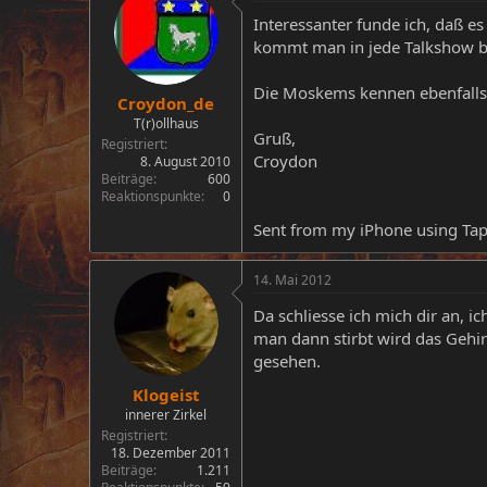
Interessanter funde ich, daß e
kommt man in jede Talkshow be
Die Moskems kennen ebenfalls ei
Croydon_de
T(r)ollhaus
Gruß,
Registriert
Croydon
8. August 2010
Beiträge
600
Reaktionspunkte
0
Sent from my iPhone using Tap
14. Mai 2012
Da schliesse ich mich dir an, 
man dann stirbt wird das Gehi
gesehen.
Klogeist
innerer Zirkel
Registriert
18. Dezember 2011
Beiträge
1.211