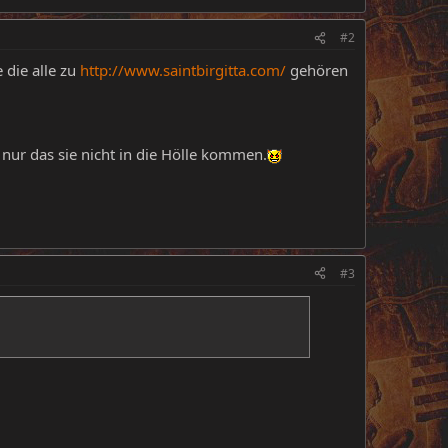
#2
 die alle zu
http://www.saintbirgitta.com/
gehören
nur das sie nicht in die Hölle kommen.
#3