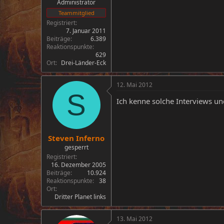
Administrator
Teammitglied
Registriert
7. Januar 2011
Beiträge
6.389
Reaktionspunkte
629
Ort
Drei-Länder-Eck
12. Mai 2012
S
Ich kenne solche Interviews u
Steven Inferno
gesperrt
Registriert
16. Dezember 2005
Beiträge
10.924
Reaktionspunkte
38
Ort
Dritter Planet links
13. Mai 2012