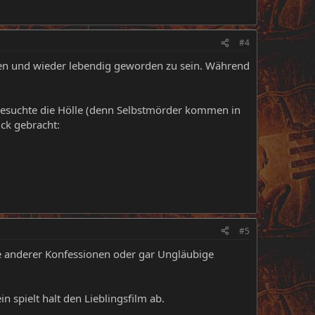
#4
ben und wieder lebendig geworden zu sein. Während
b, besuchte die Hölle (denn Selbstmörder kommen in
ück gebracht:
#5
ge anderer Konfessionen oder gar Ungläubige
n spielt halt den Lieblingsfilm ab.