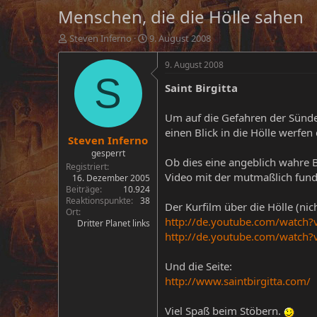
Menschen, die die Hölle sahen
E
E
Steven Inferno
9. August 2008
r
r
s
s
9. August 2008
t
t
S
Saint Birgitta
e
e
l
l
l
l
Um auf die Gefahren der Sünde h
e
t
einen Blick in die Hölle werfen
Steven Inferno
r
a
m
gesperrt
Ob dies eine angeblich wahre B
Registriert
Video mit der mutmaßlich fund
16. Dezember 2005
Beiträge
10.924
Reaktionspunkte
38
Der Kurfilm über die Hölle (nich
Ort
http://de.youtube.com/watc
Dritter Planet links
http://de.youtube.com/watch?
Und die Seite:
http://www.saintbirgitta.com/
Viel Spaß beim Stöbern.