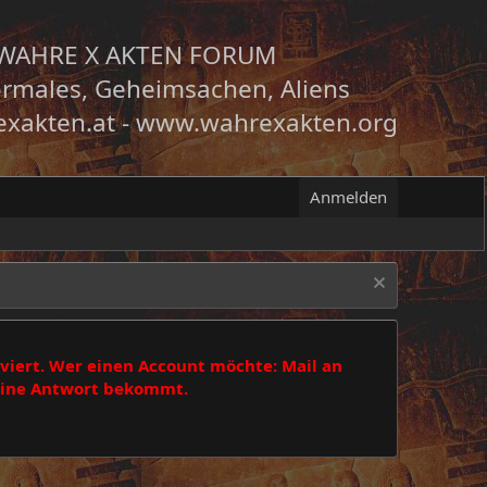
WAHRE X AKTEN FORUM
rmales, Geheimsachen, Aliens
xakten.at
-
www.wahrexakten.org
Anmelden
viert. Wer einen Account möchte: Mail an
 eine Antwort bekommt.