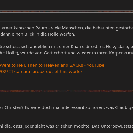
 im amerikanischen Raum - viele Menschen, die behaupten gestor
 dann einen Blick in die Hölle werfen.
Sie schoss sich angeblich mit einer Knarre direkt ins Herz, star
die Hölle), wurde von Gott erhört und wieder in ihren Körper zur
Went to Hell, Then to Heaven and BACK!! - YouTube
/02/21/tamara-laroux-out-of-this-world/
en Christen? Es wäre doch mal interessant zu hören, was Gläubi
hl die, dass jeder sieht was er sehen möchte. Das Unterbewusstsei