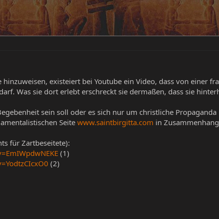
inzuweisen, existeiert bei Youtube ein Video, dass von einer fra
 darf. Was sie dort erlebt erschreckt sie dermaßen, dass sie hinter
egebenheit sein soll oder es sich nur um christliche Propaganda h
amentalistischen Seite
www.saintbirgitta.com
in Zusammenhang 
ts für Zartbeseitete):
h?v=EmIWpdwNEKE
(1)
v=YodtzCIcxO0
(2)