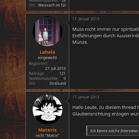
Reaktionspunkte
59
Ort
Weissach im Tal
17. Januar 2013
Muss nicht immer nur spirituel
Entführungen durch Auuserirdisc
Münze.
Lahela
eingeweiht
Registriert
27. Juli 2010
Beiträge
121
Reaktionspunkte
0
Ort
Stralsund
17. Januar 2013
Hallo Leute, zu diesem thread h
Glaubensrichtung erzogen wur
Materix
Ich kenne solche Interview
nicht "Matrix"