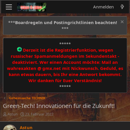
Anmelden
***
Boardregeln und Postingrichtlinien beachten!
***
*****
Derzeit ist die Registrierfunktion, wegen
russischer Spamanmeldungen im Sekundentakt -
deaktiviert. Wer einen Account möchte: Mail an
wahrexakten @ gmx.net mit Nickwunsch. Geduld, es
kann etwas dauern, bis Ihr eine Antwort bekommt.
Wir danken für Euer Verständnis!
*****
Geheimsache TECHNIK
Green-Tech! Innovationen für die Zukunft!
E
E
Astun
23. Februar 2022
r
r
s
s
Astun
t
t