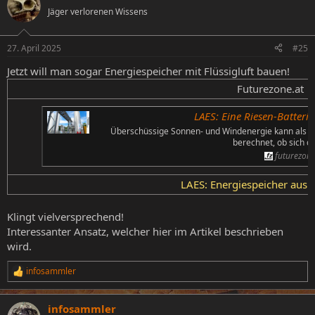
Jäger verlorenen Wissens
27. April 2025
#25
Jetzt will man sogar Energiespeicher mit Flüssigluft bauen!
Futurezone.at​
LAES: Eine Riesen-Batterie
Überschüssige Sonnen- und Windenergie kann als Fl
berechnet, ob sich da
futurezone
LAES: Energiespeicher aus F
Klingt vielversprechend!
Interessanter Ansatz, welcher hier im Artikel beschrieben
wird.
infosammler
R
e
a
infosammler
k