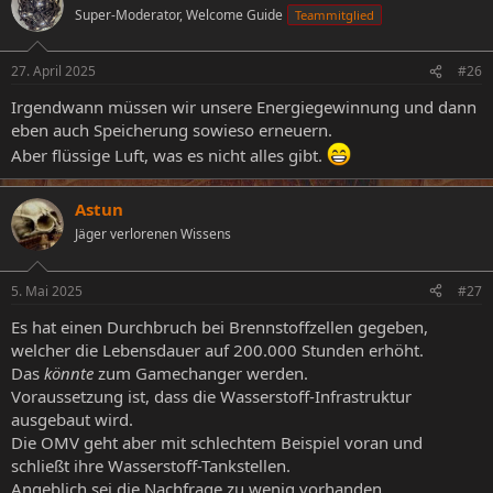
t
Super-Moderator, Welcome Guide
Teammitglied
i
o
n
27. April 2025
#26
e
n
Irgendwann müssen wir unsere Energiegewinnung und dann
:
eben auch Speicherung sowieso erneuern.
Aber flüssige Luft, was es nicht alles gibt.
Astun
Jäger verlorenen Wissens
5. Mai 2025
#27
Es hat einen Durchbruch bei Brennstoffzellen gegeben,
welcher die Lebensdauer auf 200.000 Stunden erhöht.
Das
könnte
zum Gamechanger werden.
Voraussetzung ist, dass die Wasserstoff-Infrastruktur
ausgebaut wird.
Die OMV geht aber mit schlechtem Beispiel voran und
schließt ihre Wasserstoff-Tankstellen.
Angeblich sei die Nachfrage zu wenig vorhanden.