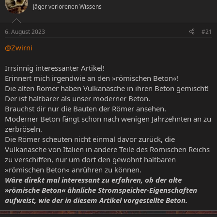
Jäger verlorenen Wissens
e
e
l
l
l
l
6. August 2023
#21
e
t
r
a
@Zwirni
m
Irrsinnig interessanter Artikel!
Erinnert mich irgendwie an den »römischen Beton«!
Die alten Römer haben Vulkanasche in ihren Beton gemischt!
Der ist haltbarer als unser moderner Beton.
Brauchst dir nur die Bauten der Römer ansehen.
Moderner Beton fängt schon nach wenigen Jahrzehnten an zu
zerbröseln.
Die Römer scheuten nicht einmal davor zurück, die
Vulkanasche von Italien in andere Teile des Römischen Reichs
zu verschiffen, nur um dort den gewohnt haltbaren
»römischen Beton« anrühren zu können.
Wäre direkt mal interessant zu erfahren, ob der alte
»römische Beton« ähnliche Stromspeicher-Eigenschaften
aufweist, wie der in diesem Artikel vorgestellte Beton.