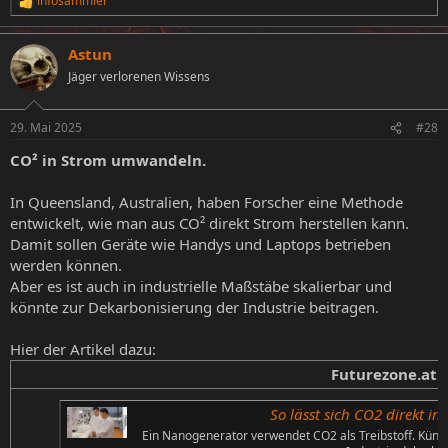
infosammler
R
e
a
Astun
k
t
Jäger verlorenen Wissens
i
o
n
29. Mai 2025
#28
e
n
CO² in Strom umwandeln.
:
In Queensland, Australien, haben Forscher eine Methode
entwickelt, wie man aus CO² direkt Strom herstellen kann.
Damit sollen Geräte wie Handys und Laptops betrieben
werden können.
Aber es ist auch in industrielle Maßstäbe skalierbar und
könnte zur Dekarbonisierung der Industrie beitragen.
Hier der Artikel dazu:
Futurezone.at
So lässt sich CO2 direkt 
Ein Nanogenerator verwendet CO2 als Treibstoff. Künf