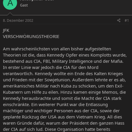
A
e
e
a
Gast
l
l
g
l
l
w
8. Dezember 2002
#1
e
t
o
r
a
r
JFK
m
t
VERSCHWÖRUNGSTHEORIE
e
Am wahrscheinlichsten von allen bisher aufgestellten
Theorien ist die, dass Kennedy Opfer eines Komplotts wurde,
bestehend aus CIA, FBI, Military Intelligence und der Mafia.
In erster Linie war jedoch die CIA für den Mord
verantwortlich. Kennedy wollte ein Ende des Kalten Krieges
und Frieden mit der Sowjetunion. Außerdem lehnte er es ab,
amerikanisches Militär nach Kuba zu schicken, um den Exil-
Kubanern um Hilfe zu eilen. Hinzu kamen einige Memos, die
Kennedy herausbrachte und somit die Macht der CIA stark
einschränkte. Ein weiterer Punkt war die Entlassung
mächtiger und wichtiger Personen aus der CIA, sowie der
geplante Rückzug der USA aus dem Vietnam Krieg. All dies
waren Gründe dafür, warum der Präsident den ganzen Hass
der CIA auf sich lud. Diese Organisation hatte bereits