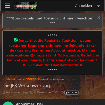
Anmelden
***
Boardregeln und Postingrichtlinien beachten!
***
*****
Derzeit ist die Registrierfunktion, wegen
russischer Spamanmeldungen im Sekundentakt -
deaktiviert. Wer einen Account möchte: Mail an
wahrexakten @ gmx.net mit Nickwunsch. Geduld, es
kann etwas dauern, bis Ihr eine Antwort bekommt.
Wir danken für Euer Verständnis!
*****
Geheimsache ?MORD? - Mysteriöse Ableben
Die JFK Verschwörung
E
E
S
Anonymer User
8. Dezember 2002
jfksuche
r
r
c
s
s
h
Anonymer User
t
t
l