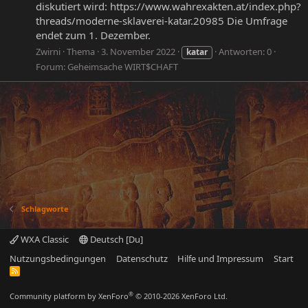
diskutiert wird: https://www.wahrexakten.at/index.php?
threads/moderne-sklaverei-katar.20985 Die Umfrage
endet zum 1. Dezember.
Zwirni
Thema
3. November 2022
Antworten: 0
katar
Forum:
Geheimsache WIRT$CHAFT
Schlagworte
WXA Classic
Deutsch [Du]
Nutzungsbedingungen
Datenschutz
Hilfe und Impressum
Start
R
S
S
®
Community platform by XenForo
© 2010-2026 XenForo Ltd.