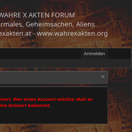
WAHRE X AKTEN FORUM
rmales, Geheimsachen, Aliens
xakten.at
-
www.wahrexakten.org
Anmelden
viert. Wer einen Account möchte: Mail an
 eine Antwort bekommt.