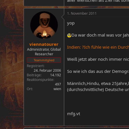
aller Menschen als Ziel hat so
1. November 2011
yop
Da war doch mal was vor Jah
viennatourer
Indien: ?Ich fühle wie ein Durch
Administrator, Global
Researcher
Weiß jetzt aber noch immer nic
Teammitglied
Registriert
24. Februar 2006
So wie ich das aus der Demogra
Beiträge
14.192
Reaktionspunkte
Männlich,Hindu, etwa 25Jahre,
497
Ort
wien
(durchschnittliche) Deutsche u
mfg.vt