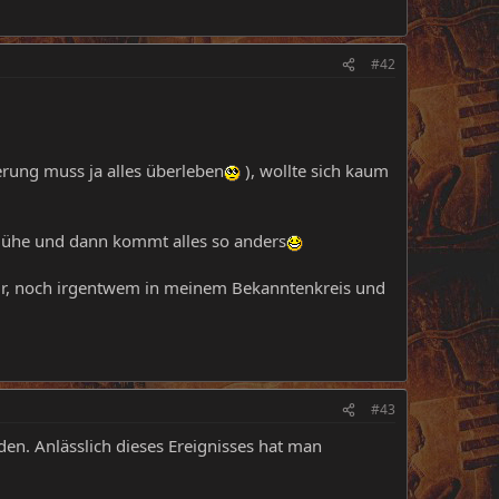
#42
erung muss ja alles überleben
), wollte sich kaum
 Mühe und dann kommt alles so anders
mir, noch irgentwem in meinem Bekanntenkreis und
#43
en. Anlässlich dieses Ereignisses hat man