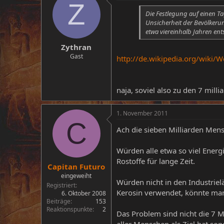
Z
Die Festlegung auf einen Ta
Unsicherheit der Bevölkeru
etwa viereinhalb Jahren ent
Zythran
Gast
http://de.wikipedia.org/wiki/
naja, soviel also zu den 7 mill
1. November 2011
C
Ach die sieben Milliarden Mens
Würden alle etwa so viel Energ
Rostoffe für lange Zeit.
Capitan Futuro
eingeweiht
Würden nicht in den Industrie
Registriert
Kerosin verwendet, könnte man
6. Oktober 2008
Beiträge
153
Reaktionspunkte
2
Das Problem sind nicht die 7 M