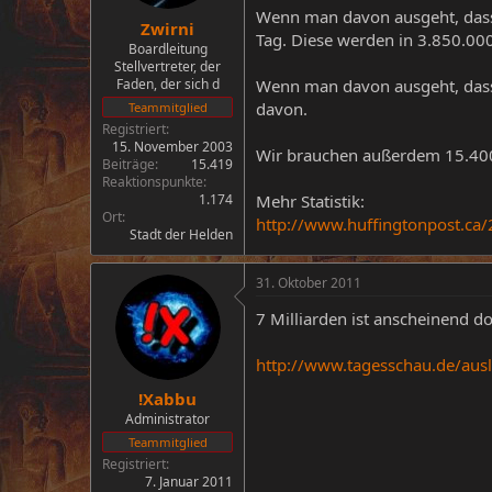
Wenn man davon ausgeht, dass 
Zwirni
Tag. Diese werden in 3.850.00
Boardleitung
Stellvertreter, der
Faden, der sich d
Wenn man davon ausgeht, dass
davon.
Teammitglied
Registriert
15. November 2003
Wir brauchen außerdem 15.400
Beiträge
15.419
Reaktionspunkte
1.174
Mehr Statistik:
Ort
http://www.huffingtonpost.ca
Stadt der Helden
31. Oktober 2011
7 Milliarden ist anscheinend d
http://www.tagesschau.de/aus
!Xabbu
Administrator
Teammitglied
Registriert
7. Januar 2011