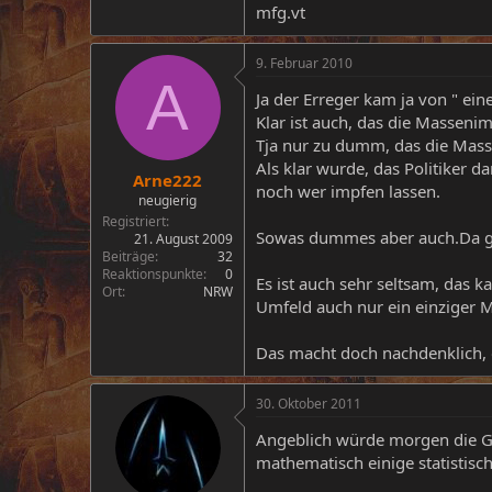
mfg.vt
9. Februar 2010
A
Ja der Erreger kam ja von " ein
Klar ist auch, das die Masseni
Tja nur zu dumm, das die Mass
Als klar wurde, das Politiker 
Arne222
noch wer impfen lassen.
neugierig
Registriert
Sowas dummes aber auch.Da geb
21. August 2009
Beiträge
32
Reaktionspunkte
0
Es ist auch sehr seltsam, das
Ort
NRW
Umfeld auch nur ein einziger M
Das macht doch nachdenklich,
30. Oktober 2011
Angeblich würde morgen die Gr
mathematisch einige statisti