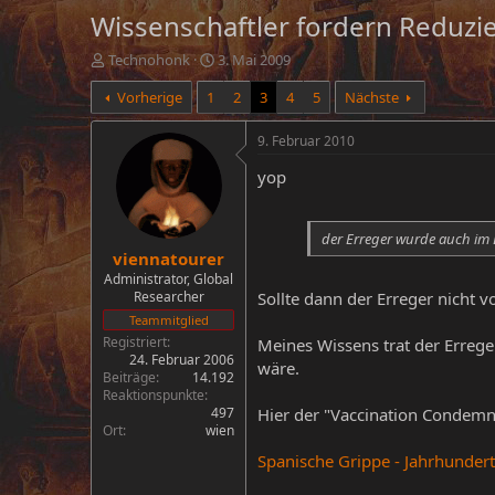
Wissenschaftler fordern Reduzi
E
E
Technohonk
3. Mai 2009
r
r
Vorherige
1
2
3
4
5
Nächste
s
s
t
t
e
e
9. Februar 2010
l
l
yop
l
l
e
t
r
a
m
der Erreger wurde auch im 
viennatourer
Administrator, Global
Researcher
Sollte dann der Erreger nicht 
Teammitglied
Registriert
Meines Wissens trat der Errege
24. Februar 2006
wäre.
Beiträge
14.192
Reaktionspunkte
497
Hier der "Vaccination Condemn
Ort
wien
Spanische Grippe - Jahrhundert