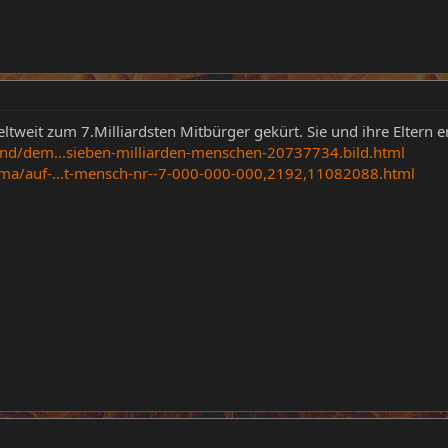
weit zum 7.Milliardsten Mitbürger gekürt. Sie und ihre Eltern er
and/dem...sieben-milliarden-menschen-20737734.bild.html
ma/auf-...t-mensch-nr--7-000-000-000,2192,11082088.html