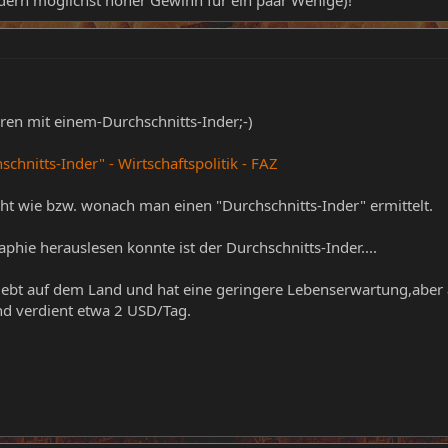
ndern möglichst hoher Gewinn für ein paar Wenige)!
ren mit einem-Durchschnitts-Inder;-)
schnitts-Inder" - Wirtschaftspolitik - FAZ
ht wie bzw. wonach man einen "Durchschnitts-Inder" ermittelt.
phie herauslesen konnte ist der Durchschnitts-Inder....
lebt auf dem Land und hat eine geringere Lebenserwartung,aber a
nd verdient etwa 2 USD/Tag.