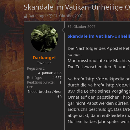
Skandale im Vatikan-Unheilige 
E
E
Darkangel
31. Oktober 2007
r
r
s
s
31. Oktober 2007
t
t
Skandale im Vatikan-Unheil
e
e
l
l
l
l
Die Nachfolger des Apostel Pet
e
t
so aus.
Darkangel
r
a
Man missbrauchte die Macht, sc
m
Inventar
Die Zeit zwischen dem 9. und 1
Registriert
4. Januar 2006
Beiträge
4.657
<a href="http://de.wikipedia.o
Reaktionspunkte
1
durch die <a href="http://de.w
Ort
897 die Leiche seines Vorgäng
Niederbrechen/Hess
en
Ornat auf den päpstlichen Thr
gar nicht Papst werden dürfen
Eidbruchs beschuldigt. Das Urt
abgehackt, dann entkleidete ma
Nur ein halbes Jahr später wur