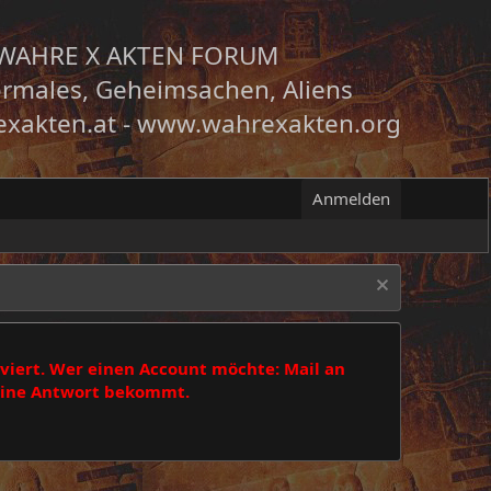
WAHRE X AKTEN FORUM
rmales, Geheimsachen, Aliens
xakten.at
-
www.wahrexakten.org
Anmelden
viert. Wer einen Account möchte: Mail an
 eine Antwort bekommt.