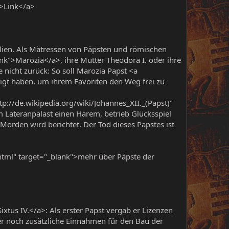
">Link</a>
ilien. Als Mätressen von Päpsten und römischen
nk">Marozia</a>, ihre Mutter Theodora I. oder ihre
 nicht zurück: So soll Marozia Papst <a
tigt haben, um ihrem Favoriten den Weg frei zu
ttp://de.wikipedia.org/wiki/Johannes_XII._(Papst)"
im Lateranpalast einen Harem, betrieb Glücksspiel
orden wird berichtet. Der Tod dieses Papstes ist
.html" target="_blank">mehr über Päpste der
ixtus IV.</a>: Als erster Papst vergab er Lizenzen
 er noch zusätzliche Einnahmen für den Bau der