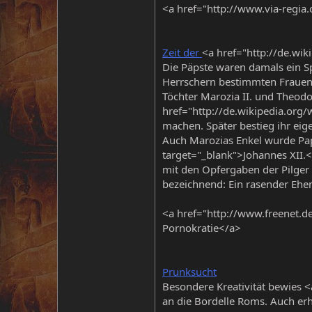
<a href="http://www.via-regia.
Zeit der
<a href="http://de.wik
Die Päpste waren damals ein Sp
Herrschern bestimmten Frauen w
Töchter Marozia II. und Theodor
href="http://de.wikipedia.org/
machen. Später bestieg ihr eigen
Auch Marozias Enkel wurde Papst
target="_blank">Johannes XII.<
mit den Opfergaben der Pilger 
bezeichnend: Ein rasender Ehema
<a href="http://www.freenet.de
Pornokratie</a>
Prunksucht
Besondere Kreativität bewies <a
an die Bordelle Roms. Auch erh