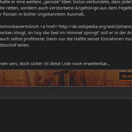
 hatte er eine weitere „geniale“ Idee: Sixtus verkündete, dass jede
eele retten, sondern auch verstorbene Angehörige aus dem Fegefe
r flossen in bisher ungekanntem Ausmaß.
Dominikanermönch <a href="http://de.wikipedia.org/wiki/Johann_T
ecken klingt, im huy die Seel im Himmel springt“ soll er in der 
uch selbst profitierte: Denn nur die Hälfte seiner Einnahmen mu
bischof teilen.
en sein, doch sicher ist diese Liste noch erweiterbar...
Du mu