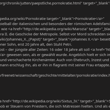
org/chronik/jutten/paepstliche.pornokratie.html" target="_blank
ipedia.org/wiki/Pornokratie target="_blank">Pornokratie</a>“
ielball der italienischen und besonders der römischen Adelsfam
ie <a href="http://de.wikipedia.org/wiki/Marozia" target="_bla
a II. die Geschicke der Metropole. Selbst vor Mord schreckten sie
wiki/Johannes_X._(Papst)" target="_blank">Johannes X.</a> besei
er Sohn, erst 20 Jahre alt, den Stuhl Petri.
 – der jüngste aller Zeiten: 16 oder 18 Jahre alt soll <a href="h
/a> gewesen sein, als er gewählt wurde. Angeblich hielt er sich 
und verschacherte Kirchenämter. Auch von Ehebruch, Inzest und M
nn erschlug ihn, als er ihn in flagranti mit seiner Frau ertappte.
/freenet/wissenschaft/geschichte/mittelalter/pornokratie/index
 href="http://de.wikipedia.org/wiki/Sixtus_IV." target="_blank">S
ob er Steuern von Priestern, die sich Mätressen hielten. Und als