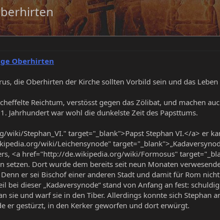
Oberhirten
ige Oberhirten
rus, die Oberhirten der Kirche sollten Vorbild sein und das Leben
heffelte Reichtum, verstösst gegen das Zölibat, und machen auc
1. Jahrhundert war wohl die dunkelste Zeit des Papsttums.
rg/wiki/Stephan_VI." target="_blank">Papst Stephan VI.</a> er ka
ikipedia.org/wiki/Leichensynode" target="_blank">„Kadaversynode
ers, <a href="http://de.wikipedia.org/wiki/Formosus" target="_
on setzen. Dort wurde dem bereits seit neun Monaten verwesend
. Denn er sei Bischof einer anderen Stadt und damit für Rom ni
eil bei dieser „Kadaversynode“ stand von Anfang an fest: schuldi
n sie und warf sie in den Tiber. Allerdings konnte sich Stephan
de er gestürzt, in den Kerker geworfen und dort erwürgt.