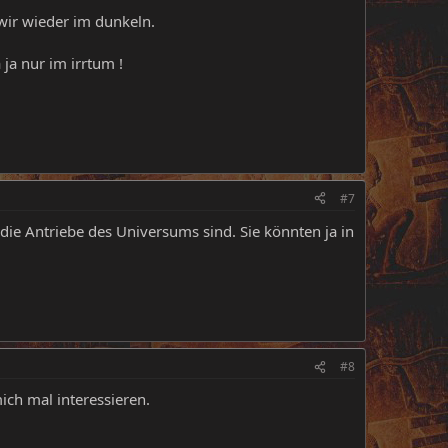
wir wieder im dunkeln.
ja nur im irrtum !
#7
die Antriebe des Universums sind. Sie könnten ja in
#8
ich mal interessieren.