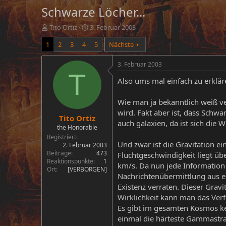
Schwarze Löcher...
E
E
Tito Ortiz
3. Februar 2003
r
r
1
2
3
4
5
Nächste
s
s
t
t
e
e
3. Februar 2003
l
l
T
Also ums mal einfach zu erklär
l
l
e
t
r
a
Wie man ja bekanntlich weiß ve
m
wird. Fakt aber ist, dass Schw
Tito Ortiz
auch galaxien, da ist sich die 
the Honorable
Registriert
Und zwar ist die Gravitation e
2. Februar 2003
Beiträge
473
Fluchtgeschwindigkeit liegt üb
Reaktionspunkte
1
km/s. Da nun jede Information 
Ort
[VERBORGEN]
Nachrichtenübermittlung aus e
Existenz verraten. Dieser Gravi
Wirklichkeit kann man das Verf
Es gibt im gesamten Kosmos ke
einmal die härteste Gammastr