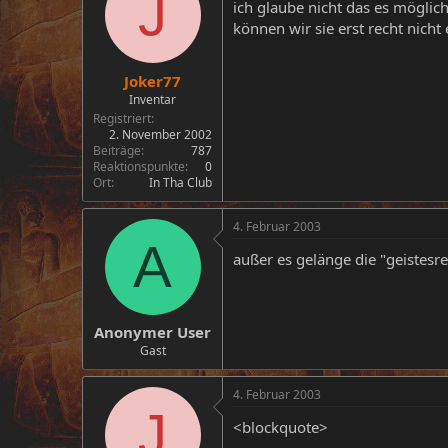
J
ich glaube nicht das es möglic
können wir sie erst recht nicht 
Joker77
Inventar
Registriert
2. November 2002
Beiträge
787
Reaktionspunkte
0
Ort
In Tha Club
4. Februar 2003
A
außer es gelänge die "geistesre
Anonymer User
Gast
4. Februar 2003
J
<blockquote>