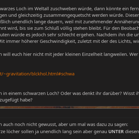
hwarzes Loch im Weltall zuschweben würde, dann könnte ein fer
gen und gleichzeitig zusammengequetscht werden würde. Diese
eßlich unendlich lange dauern, weil mit zunehmender Annäherung 
nt wird, bis sie zum Schluß völlig stehen bleibt. Für den Beobac
en würde es jedoch sehr schlecht ergehen. Nachdem ihn die ung
Mit immer höherer Geschwindigkeit, zuletzt mit der des Lichts, wir
h will euch hier nicht mit jeder kleinen Einzelheit langweilen. We
t/~gravitation/blckhol.html#schwa
ch in einem schwarzen Loch? Oder was denkt ihr darüber? Wisst ih
 zugefügt habe?
h auch noch nicht gewusst, aber um mal was dazu zu sagen:
ze löcher sollen ja unendlich lang sein aber genau
UNTER
diesen