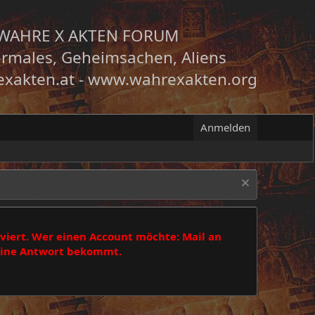
WAHRE X AKTEN FORUM
rmales, Geheimsachen, Aliens
xakten.at
-
www.wahrexakten.org
Anmelden
viert. Wer einen Account möchte: Mail an
 eine Antwort bekommt.