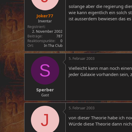
solange aber die regierung die
wie kann eigentlich ein solch 
Joker77
ist ausserdem bewiesen das es e
Inventar
Registriert
2. November 2002
Beiträge
787
Reaktionspunkte
0
Ort
In Tha Club
5. Februar 2003
S
Vielleicht kann man noch einen
jeder Galaxie vorhanden sein, 
Sperber
Gast
5. Februar 2003
J
von dieser Theorie habe ich noc
Würde diese Theorie dann nich