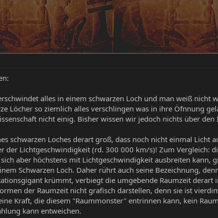
en:
rschwindet alles in einem schwarzen Loch und man weiß nicht was
arze Löcher so ziemlich alles verschlingen was in ihre Öfnnung ge
Wissenschaft nicht einig. Bisher wissen wir jedoch nichts über den
ines schwarzen Loches derart groß, dass noch nicht einmal Lich
er der Lichtgeschwindigkeit (rd. 300 000 km/s)! Zum Vergleich: d
sich aber höchstens mit Lichtgeschwindigkeit ausbreiten kann, gi
inem Schwarzen Loch. Daher rührt auch seine Bezeichnung, denn 
tationsgigant krümmt, verbiegt die umgebende Raumzeit derart in 
ormen der Raumzeit nicht grafisch darstellen, denn sie ist vierdi
ine Kraft, die diesem "Raummonster" entrinnen kann, kein Raums
ahlung kann entweichen.