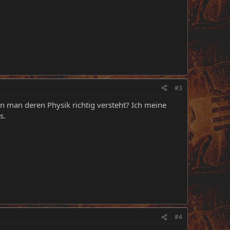
#3
n man deren Physik richtig versteht? Ich meine
s.
#4