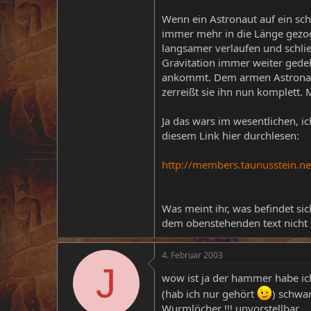
Wenn ein Astronaut auf ein sc
immer mehr in die Länge gezo
langsamer verlaufen und schli
Gravitation immer weiter gedeh
ankommt. Dem armen Astronaut
zerreißt sie ihn nun komplett. 
Ja das wars im wesentlichen, ic
diesem Link hier durchlesen:
http://members.taunusstein.ne
Was meint ihr, was befindet si
dem obenstehenden text nicht
4. Februar 2003
J
wow ist ja der hammer habe ic
(hab ich nur gehört
) schwar
Wurmlöcher !!! unvorstellbar