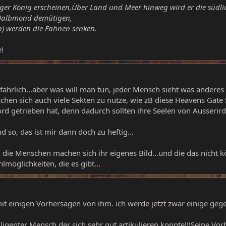
ger König erscheinen,Über Land und Meer hinweg wird er die südli
 Halbmond demütigen,
en) werden die Fahnen senken.
e!
ährlich...aber was will man tun, jeder Mensch sieht was anderes
chen sich auch viele Sekten zu nutze, wie zB diese Heavens Gate 
d getrieben hat, denn dadurch sollten ihre Seelen von Ausserird
nd so, das ist mir dann doch zu heftig...
, die Menschen machen sich ihr eigenes Bild...und die das nicht
öglichkeiten, die es gibt...
mit einigen Vorhersagen von ihm. ich werde jetzt zwar einige ge
ligenter Mensch,der sich sehr gut artikulieren konnte!!!Seine Vo