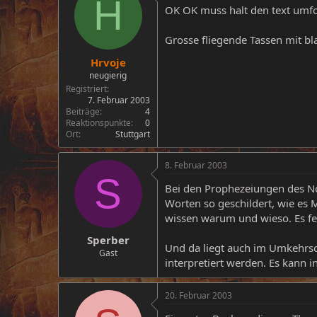
H
OK OK muss halt den text umf
Grosse fliegende Tassen mit bla
Hrvoje
neugierig
Registriert
7. Februar 2003
Beiträge
4
Reaktionspunkte
0
Ort
Stuttgart
8. Februar 2003
S
Bei den Prophezeiungen des Nos
Worten so geschildert, wie es
wissen warum und wieso. Es fehl
Sperber
Und da liegt auch im Umkehrsch
Gast
interpretiert werden. Es kann in
20. Februar 2003