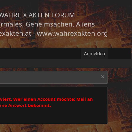
WAHRE X AKTEN FORUM
rmales, Geheimsachen, Aliens
xakten.at
-
www.wahrexakten.org
Anmelden
viert. Wer einen Account möchte: Mail an
 eine Antwort bekommt.