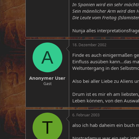
In Spanien wird ein sehr mächti
Sein männlicher Arm wird den
Die Leute vom Freitag (Islamist
Nunja alles interpretationsfrag
18. Dezember 2002
A
Finde es auch einigermaßen gef
Einfluss ausüben kann...das ma
Weltuntergang in den Selbstmor
Anonymer User
Also bei aller Liebe zu Aliens u
Gast
Drum ist es mir eh am liebsten
Leben können, von den Auswahlm
6. Februar 2003
T
also ich hab daheim ein buch 
Nostradamus war ein sehr intel