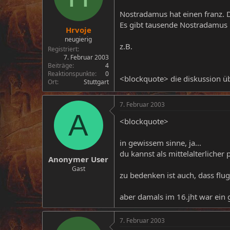
Nostradamus hat einen franz. 
Es gibt tausende Nostradamus 
Hrvoje
neugierig
z.B.
Registriert
7. Februar 2003
Beiträge
4
Reaktionspunkte
0
<blockquote> die diskussion über
Ort
Stuttgart
7. Februar 2003
A
<blockquote>
in gewissem sinne, ja...
du kannst als mittelalterlicher
Anonymer User
Gast
zu bedenken ist auch, dass flu
aber damals im 16.jht war ein
7. Februar 2003