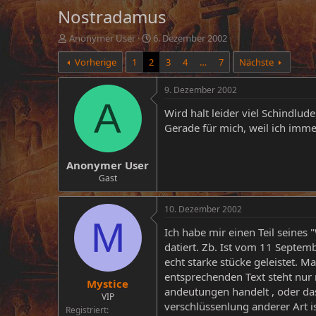
Nostradamus
E
E
Anonymer User
6. Dezember 2002
r
r
Vorherige
1
2
3
4
…
7
Nächste
s
s
t
t
e
e
9. Dezember 2002
l
l
A
Wird halt leider viel Schindlud
l
l
e
t
Gerade für mich, weil ich imm
r
a
m
Anonymer User
Gast
10. Dezember 2002
M
Ich habe mir einen Teil seines 
datiert. Zb. Ist vom 11 Septem
echt starke stücke geleistet. 
entsprechenden Text steht nur 
Mystice
andeutungen handelt , oder das
VIP
verschlüssenlung anderer Art is
Registriert