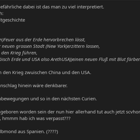
efährliche dabei ist das man zu viel interpretiert.
h:
tgeschichte
)Feuer aus der Erde hervorbrechen lässt,
neuen grossen Stadt (New York)erzittern lassen,
 den Krieg führen,
isch Erde und USA also ArethUSA))einen neuen Fluß mit Blut färbe
um den Krieg zwuischen China und den USA.
ranschlag hinein wäre denkbarer.
enbewegungen und so in den nächsten Curien.
geboren worden sein der nun hier allerhand tut auch jetzt scvho
, hmmm hab ich was verpasst???
lbmond aus Spanien. (????)