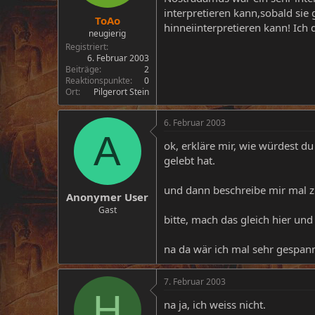
interpretieren kann,sobald sie
ToAo
hinneiinterpretieren kann! Ich
neugierig
Registriert
6. Februar 2003
Beiträge
2
Reaktionspunkte
0
Ort
Pilgerort Stein
6. Februar 2003
A
ok, erkläre mir, wie würdest d
gelebt hat.
und dann beschreibe mir mal z
Anonymer User
Gast
bitte, mach das gleich hier und
na da wär ich mal sehr gespa
7. Februar 2003
H
na ja, ich weiss nicht.