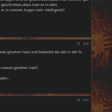
 geschrieben,dass man es in alles
er in meinen Augen sehr intelligent!!!
#28
was gesehen hast und bedenke die zeit in der N.
ie sowas gesehen hast?
nden..
#29