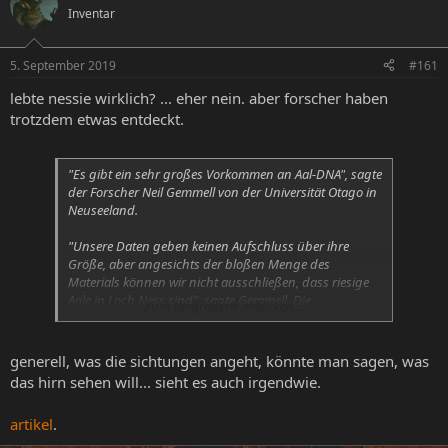
Inventar
e
e
l
l
l
l
5. September 2019
#161
e
t
r
a
lebte nessie wirklich? ... eher nein. aber forscher haben
m
trotzdem etwas entdeckt.
"Es gibt ein sehr großes Vorkommen an Aal-DNA", sagte
der Forscher Neil Gemmell von der Universität Otago in
Neuseeland.
"Unsere Daten geben keinen Aufschluss über ihre
Größe, aber angesichts der bloßen Menge des
Materials können wir nicht ausschließen, dass riesige
Aale in Loch Ness sind", sagte Gemmell. Die
Zum Vergrößern anklicken....
Wissenschafter hatten 250 Wasserproben von allen
möglichen Stellen des größten natürlichen britischen
Wasserreservoirs genommen. Die Daten lieferten ein
generell, was die sichtungen angeht, könnte man sagen, was
umfangreiches Bild vom Leben in dem See - von
das hirn sehen will... sieht es auch irgendwie.
kleinsten Bakterien bis hin zu größeren Tieren.
artikel
.