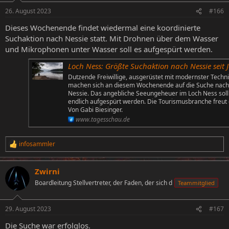
26. August 2023
#166
Dieses Wochenende findet wiedermal eine koordinierte
Suchaktion nach Nessie statt. Mit Drohnen über dem Wasser
und Mikrophonen unter Wasser soll es aufgespürt werden.
Loch Ness: Größte Suchaktion nach Nessie seit Jahrzehnten begin
Dutzende Freiwillige, ausgerüstet mit modernster Techni
machen sich an diesem Wochenende auf die Suche nach
Nessie. Das angebliche Seeungeheuer im Loch Ness soll
endlich aufgespürt werden. Die Tourismusbranche freut 
Von Gabi Biesinger.
www.tagesschau.de
infosammler
R
e
a
Zwirni
k
t
Boardleitung Stellvertreter, der Faden, der sich d
Teammitglied
i
o
n
29. August 2023
#167
e
n
Die Suche war erfolglos.
: