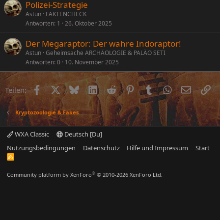
Polizei-Strategie
Astun
FAKTENCHECK
Antworten
1
26. Oktober 2025
Der Megaraptor: Der wahre Indoraptor!
Astun
Geheimsache ARCHÄOLOGIE & PALÄO SETI
Antworten
0
10. November 2025
Facebook
X (Twitter)
Bluesky
LinkedIn
Reddit
Pinterest
Tumblr
WhatsApp
E-Mail
Li
Teilen:
Kryptozoologie & Fakes
WXA Classic
Deutsch [Du]
Nutzungsbedingungen
Datenschutz
Hilfe und Impressum
Start
R
S
S
®
Community platform by XenForo
© 2010-2026 XenForo Ltd.