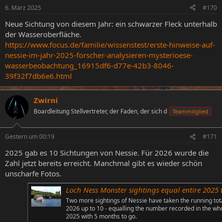
6. März 2025
#170
Neue Sichtung von diesem Jahr: ein schwarzer Fleck unterhalb
der Wasseroberfläche.
https://www.focus.de/familie/wissenstest/erste-hinweise-auf-
nessie-im-jahr-2025-forscher-analysieren-mysterioese-
wasserbeobachtung_16915df6-d77e-42b3-8046-
39f32f7db6e6.html
Zwirni
Boardleitung Stellvertreter, der Faden, der sich d
Teammitglied
Gestern um 00:19
#171
2025 gab es 10 Sichtungen von Nessie. Für 2026 wurde die
Zahl jetzt bereits erreicht. Manchmal gibt es wieder schön
unscharfe Fotos.
Loch Ness Monster sightings equal entire 2025 total - after two more encoun
Two more sightings of Nessie have taken the running tota
2026 up to 10 - equalling the number recorded in the who
2025 with 5 months to go.