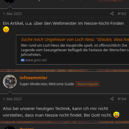
i
o
n
1. Mai 2023
#163
e
n
Ein Artikel, u.a. über den Weltmeister im Nessie-Nicht-Finden
:
Suche nach Ungeheuer von Loch Ness: "Glaube, dass hier was drin is
Wer rund um Loch Ness die Hauptrolle spielt, ist offensichtlich: Die
Legende vom Seeungeheuer beflügelt die Fantasie der Menschen s
Jahrzehnten.
www.gmx.net
infosammler
Super-Moderator, Welcome Guide
Teammitglied
1. Mai 2023
#164
Also bei unserer heutigen Technik, kann ich mir nicht
vorstellen, dass man Nessie nicht findet. Bei Gott nicht.
Zwirni