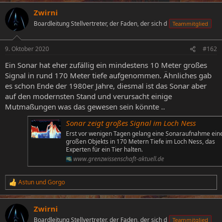
Zwirni
Boardleitung Stellvertreter, der Faden, der sich d
Teammitglied
9. Oktober 2020
#162
Ein Sonar hat eher zufällig ein mindestens 10 Meter großes
Signal in rund 170 Meter tiefe aufgenommen. Ähnliches gab
es schon Ende der 1980er Jahre, diesmal ist das Sonar aber
auf den modernsten Stand und verursacht einige
Mutmaßungen was das gewesen sein könnte ..
Sonar zeigt großes Signal im Loch Ness
Erst vor wenigen Tagen gelang eine Sonaraufnahme ein
großen Objekts in 170 Metern Tiefe im Loch Ness, das
Experten für ein Tier halten.
www.grenzwissenschaft-aktuell.de
Astun
und
Gorgo
R
e
a
Zwirni
k
t
Boardleitung Stellvertreter, der Faden, der sich d
Teammitglied