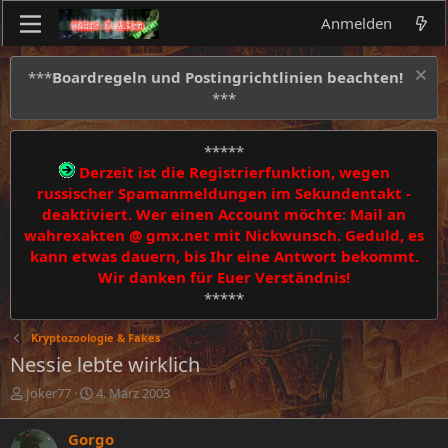
Anmelden
***
Boardregeln und Postingrichtlinien beachten!
***
*****
Derzeit ist die Registrierfunktion, wegen
russischer Spamanmeldungen im Sekundentakt -
deaktiviert. Wer einen Account möchte: Mail an
wahrexakten @ gmx.net mit Nickwunsch. Geduld, es
kann etwas dauern, bis Ihr eine Antwort bekommt.
Wir danken für Euer Verständnis!
*****
Kryptozoologie & Fakes
Nessie lebte wirklich
E
E
Joker77
4. März 2003
r
r
s
s
Gorgo
t
t