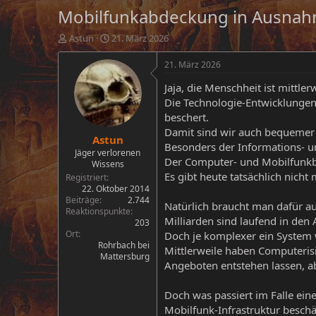
Mobilfunkabdeckung in Ausnah
E
E
Astun
21. März 2026
r
r
s
s
21. März 2026
t
t
Jaja, die Menschheit ist mittl
e
e
l
l
Die Technologie-Entwicklungen 
l
l
beschert.
e
t
Damit sind wir auch bequemer
Astun
r
a
Besonders der Informations- u
m
Jäger verlorenen
Der Computer- und Mobilfunkbe
Wissens
Es gibt heute tatsächlich nich
Registriert
22. Oktober 2014
Beiträge
2.744
Natürlich braucht man dafür au
Reaktionspunkte
Milliarden sind laufend in den
203
Ort
Doch je komplexer ein System w
Rohrbach bei
Mittlerweile haben Computeris
Mattersburg
Angeboten entstehen lassen, a
Doch was passiert im Falle ei
Mobilfunk-Infrastruktur beschä