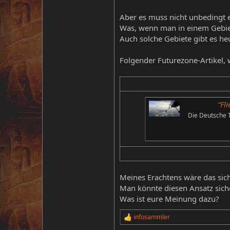
Aber es muss nicht unbedingt e
Was, wenn man in einem Gebiet
Auch solche Gebiete gibt es h
Folgender Futurezone-Artikel, w
“Fl
Die Deutsche T
Meines Erachtens wäre das sich
Man könnte diesen Ansatz siche
Was ist eure Meinung dazu?
infosammler
R
e