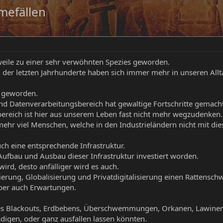
mefällen
erweile zu einer sehr verwöhnten Spezies geworden.
der letzten Jahrhunderte haben sich immer mehr in unseren Allta
 geworden.
nd Datenverarbeitungsbereich hat gewaltige Fortschritte gemacht
reich ist hier aus unserem Leben fast nicht mehr wegzudenken.
t mehr viel Menschen, welche in den Industrieländern nicht mit 
ch eine entsprechende Infrastruktur.
 Aufbau und Ausbau dieser Infrastruktur investiert worden.
ird, desto anfälliger wird es auch.
ierung, Globalisierung und Privatdigitalisierung einen Rattens
ber auch Erwartungen.
nes Blackouts, Erdbebens, Überschwemmungen, Orkanen, Lawinen
digen, oder ganz ausfallen lassen könnten.