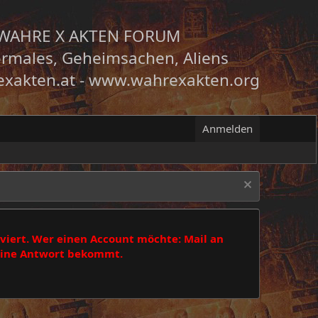
WAHRE X AKTEN FORUM
rmales, Geheimsachen, Aliens
xakten.at
-
www.wahrexakten.org
Anmelden
viert. Wer einen Account möchte: Mail an
 eine Antwort bekommt.