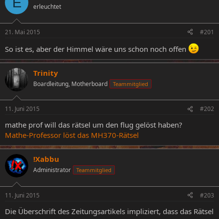
E
erleuchtet
e
e
l
l
l
l
21. Mai 2015
#201
e
t
r
a
So ist es, aber der Himmel wäre uns schon noch offen
m
Trinity
Boardleitung, Motherboard
Teammitglied
11. Juni 2015
#202
mathe prof will das rätsel um den flug gelöst haben?
Mathe-Professor löst das MH370-Rätsel
!Xabbu
Administrator
Teammitglied
11. Juni 2015
#203
Die Überschrift des Zeitungsartikels impliziert, dass das Rätsel