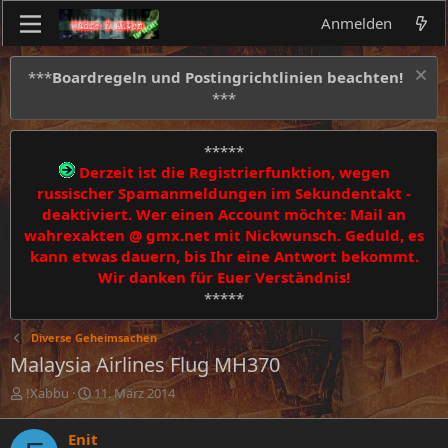
Anmelden
***
Boardregeln und Postingrichtlinien beachten!
***
*****
Derzeit ist die Registrierfunktion, wegen
russischer Spamanmeldungen im Sekundentakt -
deaktiviert. Wer einen Account möchte: Mail an
wahrexakten @ gmx.net mit Nickwunsch. Geduld, es
kann etwas dauern, bis Ihr eine Antwort bekommt.
Wir danken für Euer Verständnis!
*****
Diverse Geheimsachen
Malaysia Airlines Flug MH370
E
E
!Xabbu
11. März 2014
r
r
s
s
Enit
t
t