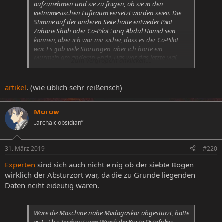
aufzunehmen und sie zu fragen, ob sie in den
vietnamesischen Luftraum versetzt worden seien. Die
Stimme auf der anderen Seite hätte entweder Pilot
Zaharie Shah oder Co-Pilot Fariq Abdul Hamid sein
können, aber ich war mir sicher, dass es der Co-Pilot
war. Es gab viele Störungen, aber ich hörte ein
Murmeln am anderen Ende. Das war das letzte Mal,
Zum Vergrößern anklicken....
dass wir von ihnen hörten, als wir die Verbindung
verloren hatten. "
artikel
. (wie üblich sehr reißerisch)
Morow
„archaic obsidian”
31. März 2019
#220
Experten
sind sich auch nicht einig ob der siebte Bogen
wirklich der Absturzort war, da die zu Grunde liegenden
Daten nciht eideutig waren.
Wäre die Maschine nahe Madagaskar abgestürzt, hätte
es [...] bis Treibgut vom Wrack die Küste Ostafrikas