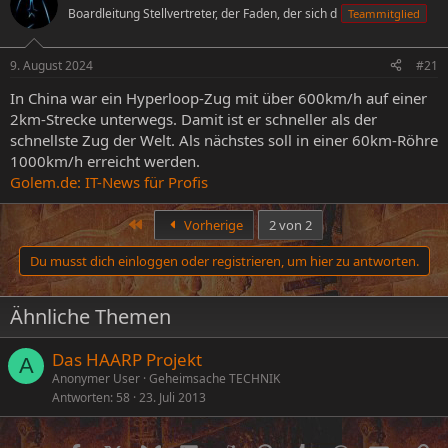
Boardleitung Stellvertreter, der Faden, der sich d
Teammitglied
e
e
l
l
l
l
9. August 2024
#21
e
t
r
a
In China war ein Hyperloop-Zug mit über 600km/h auf einer
m
2km-Strecke unterwegs. Damit ist er schneller als der
schnellste Zug der Welt. Als nächstes soll in einer 60km-Röhre
1000km/h erreicht werden.
Golem.de: IT-News für Profis
Erste
Vorherige
2 von 2
Du musst dich einloggen oder registrieren, um hier zu antworten.
Ähnliche Themen
Das HAARP Projekt
A
Anonymer User
Geheimsache TECHNIK
Antworten
58
23. Juli 2013