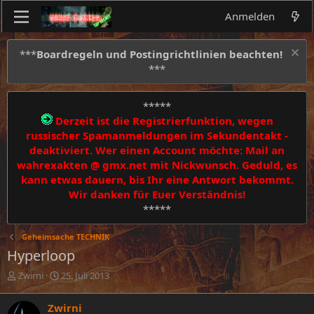
Anmelden
***
Boardregeln und Postingrichtlinien beachten!
***
*****
Derzeit ist die Registrierfunktion, wegen
russischer Spamanmeldungen im Sekundentakt -
deaktiviert. Wer einen Account möchte: Mail an
wahrexakten @ gmx.net mit Nickwunsch. Geduld, es
kann etwas dauern, bis Ihr eine Antwort bekommt.
Wir danken für Euer Verständnis!
*****
Geheimsache TECHNIK
Hyperloop
E
E
Zwirni
25. Juli 2013
r
r
s
s
Zwirni
t
t